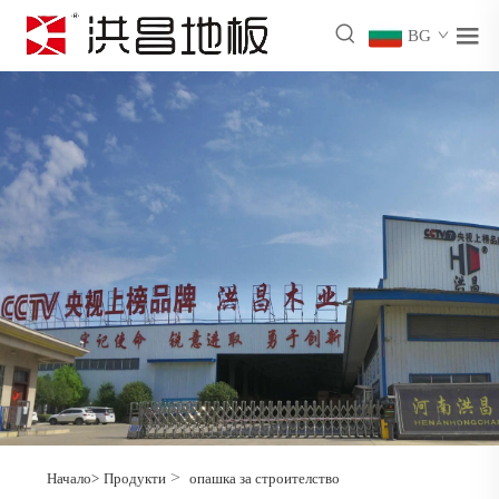
BG
>
Начало>
Продукти
опашка за строителство