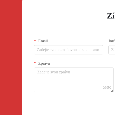
Zí
Email
Jmé
0/100
Zpráva
0/1000