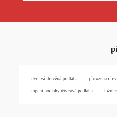
p
3vrstvá dřevěná podlaha
přirozená dřev
topení podlahy třívrstvá podlaha
ložnic