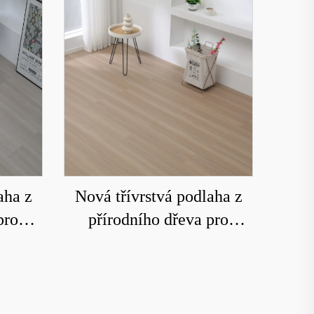
aha z
Nová třívrstvá podlaha z
pro
přírodního dřeva pro
vé
domácí podlahové
roti
vytápění, odolná proti
dolná
opotřebení a voděodolná
8209