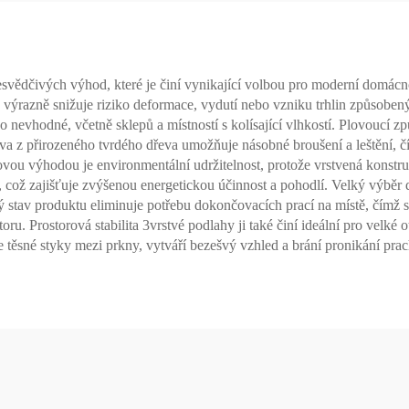
svědčivých výhod, které je činí vynikající volbou pro moderní domácno
a výrazně snižuje riziko deformace, vydutí nebo vzniku trhlin způsobe
evo nevhodné, včetně sklepů a místností s kolísající vlhkostí. Plovoucí 
rstva z přirozeného tvrdého dřeva umožňuje násobné broušení a leštění, 
vou výhodou je environmentální udržitelnost, protože vrstvená konstru
 což zajišťuje zvýšenou energetickou účinnost a pohodlí. Velký výběr
stav produktu eliminuje potřebu dokončovacích prací na místě, čímž se
u. Prostorová stabilita 3vrstvé podlahy ji také činí ideální pro velké 
e těsné styky mezi prkny, vytváří bezešvý vzhled a brání pronikání prac