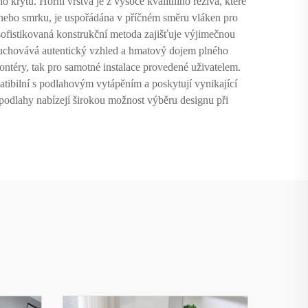
o krytu. Horní vrstva je z vysoce kvalitního řeziva, které
le nebo smrku, je uspořádána v příčném směru vláken pro
sofistikovaná konstrukční metoda zajišťuje výjimečnou
 uchovává autentický vzhled a hmatový dojem plného
ntéry, tak pro samotné instalace provedené uživatelem.
tibilní s podlahovým vytápěním a poskytují vynikající
podlahy nabízejí širokou možnost výběru designu při