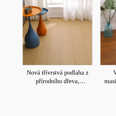
Nová třívrstvá podlaha z
V
přírodního dřeva,
masi
voděodolná a odolná proti
pro
opotřebení 9008