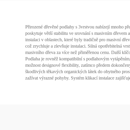
Přirozené dřevěné podlahy s 3vrstvou nabízejí mnoho pře
poskytuje větší stabilitu ve srovnání s masivním dřevem 
instalaci v oblastech, které byly tradičně pro masivní dř
což zrychluje a zlevňuje instalaci. Silná opotřebitelná v
masivního dřeva za více než přiměřenou cenu. Další klíčo
Podlaha je rovněž kompatibilní s podlahovým vytápěním,
možnost designové flexibility, zatímco předem dokončený 
škodlivých těkavých organických látek do obytného prostor
zažívat výrazné pohyby. Systém klikací instalace zajišťuj