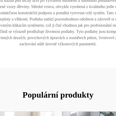
hž každá plní určitý účel při vytváření odolného a stabilního podlahovéh
zené vzory dřeviny. Střední vrstva, obvykle vyrobená z kvalitního jed
 dodatečnou konstrukční podporu a pomáhá vyrovnat celý systém. Tato 
eploty a vlhkosti. Podlaha nabízí pozoruhodnou odolnost a zároveň si
aným klikacím systémem, což ji činí vhodnou jak pro profesionální mo
čímž se výrazně prodlužuje životnost podlahy. Tyto podlahy jsou kompa
řevinných druzích, povrchových úpravách a rozměrech prken, 3vrstvové 
zachování stálé úrovně výkonových parametrů.
Populární produkty