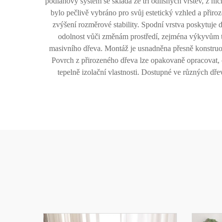
podlahový systém se skládá ze tří odlišných vrstev, z nic
bylo pečlivě vybráno pro svůj estetický vzhled a přiro
zvýšení rozměrové stability. Spodní vrstva poskytuje
odolnost vůči změnám prostředí, zejména výkyvům t
masivního dřeva. Montáž je usnadněna přesně konstruov
Povrch z přirozeného dřeva lze opakovaně opracovat, 
tepelně izolační vlastnosti. Dostupné ve různých d