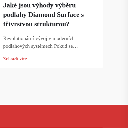
Jaké jsou výhody výběru
zkou
podlahy Diamond Surface s
třívrstvou strukturou?
Revolutionární vývoj v moderních
podlahových systémech Pokud se
rozhodujete o ideální podlaze pro svůj
Zobrazit více
prostor, nabízí podlaha Diamond Surface se
třemi vrstvami významný pokrok v oblasti
podlahových technologií. Toto inovativní
řešení kombinuje...