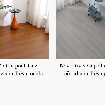
nitřní podlaha z
Nová třívrstvá podl
vního dřeva, odolná
přírodního dřeva 
ti vodě a opotřebení
domácí podlaho
6008
vytápění, odolná p
opotřebení a voděo
8207