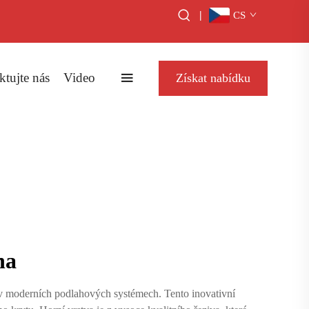
|
CS
tujte nás
Video
Získat nabídku
ha
 v moderních podlahových systémech. Tento inovativní