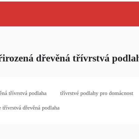
řirozená dřevěná třívrstvá podla
ěná třívrstvá podlaha
třívrstvé podlahy pro domácnost
e třívrstvá dřevěná podlaha