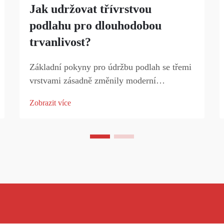
Jak udržovat třívrstvou
podlahu pro dlouhodobou
trvanlivost?
Základní pokyny pro údržbu podlah se třemi
vrstvami zásadně změnily moderní
podlahové systémy, které nabízejí nevídanou
Zobrazit více
odolnost a estetický vzhled. Tyto pokročilé
podlahové systémy kombinují ochrannou
vrstvu, nosnou vrstvu a podkladní vrstvu...