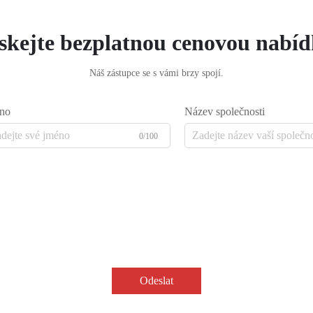
skejte bezplatnou cenovou nabí
Náš zástupce se s vámi brzy spojí.
no
Název společnosti
0/100
Odeslat