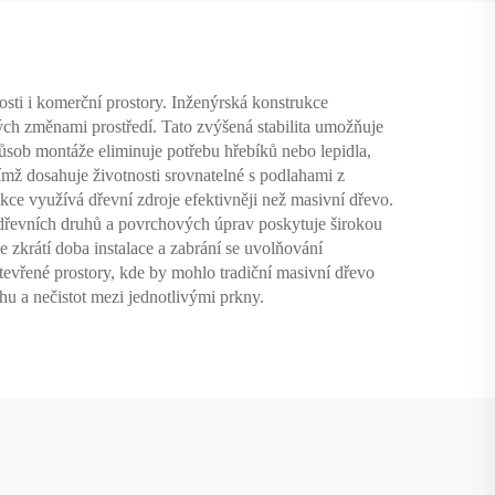
sti i komerční prostory. Inženýrská konstrukce
ných změnami prostředí. Tato zvýšená stabilita umožňuje
způsob montáže eliminuje potřebu hřebíků nebo lepidla,
čímž dosahuje životnosti srovnatelné s podlahami z
kce využívá dřevní zdroje efektivněji než masivní dřevo.
 dřevních druhů a povrchových úprav poskytuje širokou
 zkrátí doba instalace a zabrání se uvolňování
otevřené prostory, kde by mohlo tradiční masivní dřevo
hu a nečistot mezi jednotlivými prkny.