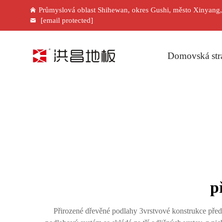
Průmyslová oblast Shihewan, okres Gushi, město Xinyang
[email protected]
Domovská str
p
Přirozené dřevěné podlahy 3vrstvové konstrukce před