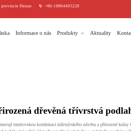
, provincie Henan
+86-18864493228
ánka
Informace o nás
Produkty
Aktuality
Kontak
řirozená dřevěná třívrstvá podla
stavují mistrovskou kombinaci inženýrského návrhu a přirozené krásy