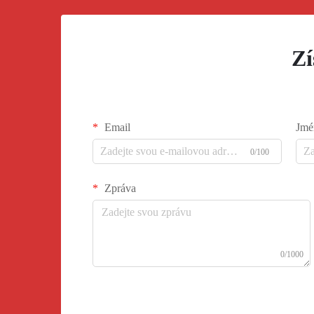
Zí
Email
Jmé
0/100
Zpráva
0/1000