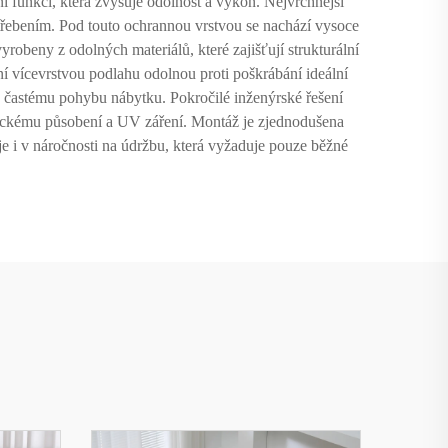
tní funkci, která zvyšuje odolnost a výkon. Nejvrchnější
třebením. Pod touto ochrannou vrstvou se nachází vysoce
robeny z odolných materiálů, které zajišťují strukturální
iní vícevrstvou podlahu odolnou proti poškrábání ideální
o častému pohybu nábytku. Pokročilé inženýrské řešení
ickému působení a UV záření. Montáž je zjednodušena
je i v náročnosti na údržbu, která vyžaduje pouze běžné