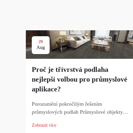
29
Aug
Proč je třívrstvá podlaha
nejlepší volbou pro průmyslové
aplikace?
Porozumění pokročilým řešením
průmyslových podlah Průmyslové objekty
vyžadují odolné, spolehlivé a trvanlivé
Zobrazit více
podlahové systémy, které odolají těžkým