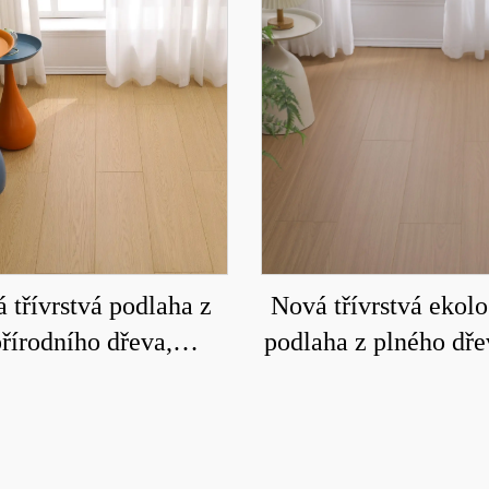
 třívrstvá podlaha z
Nová třívrstvá ekol
řírodního dřeva,
podlaha z plného dře
dolná a odolná proti
vnitřní použití, vodě
opotřebení 9008
odolná proti opotřeb
odolná proti ško