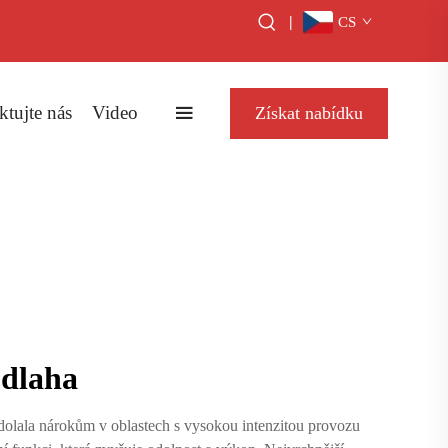
|
CS
tujte nás
Video
Získat nabídku
odlaha
odolala nárokům v oblastech s vysokou intenzitou provozu