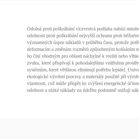
Odolná proti poškrábání vícevrstvá podlaha nabízí mnoho 
odolnosti proti poškrábání nejvyšší ochranu proti běžnému
významných úspor nákladů v průběhu času, protože potře
deformacím a změnám rozměrů způsobeným kolísáním teplo
ho činí vhodným pro oblasti náchylné k rozlití nebo vlhk
zvuku, které přispívají k pohodalejšímu vnitřnímu pros
systémům, které většinou eliminují potřebu lepidel. Univ
ekologické výrobní procesy a materiály použité při výrob
vlastnosti, což může přispět ke zvýšení energetické účin
odolnost a nízké náklady na údržbu podstatně snižují nák