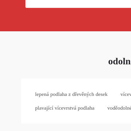
odoln
lepená podlaha z dřevěných desek
více
plavající vícevrstvá podlaha
voděodolné