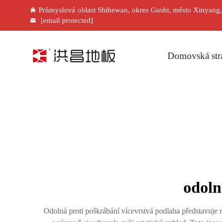
Průmyslová oblast Shihewan, okres Gushi, město Xinyang
[email protected]
Domovská str
odoln
Odolná proti poškrábání vícevrstvá podlaha představuje 