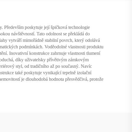
y. Především poskytuje její špičková technologie
ysokou návštěvností. Tato odolnost se překládá do
ahy vytváří mimořádně stabilní povrch, který odolává
imatických podmínkách. Voděodolné vlastnosti produktu
ění. Inovativní konstrukce zahrnuje vlastnosti tlumení
dnoduchá, díky uživatelsky přívětivým zámkovým
riérový styl, od tradičního až po současný. Navíc
trukce také poskytuje vynikající tepelně izolační
e nemovitostí je dlouhodobá hodnota přesvědčivá, protože