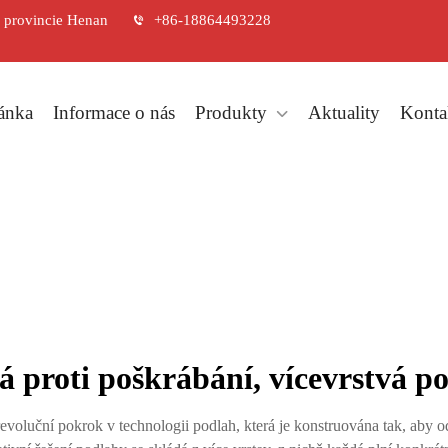
, provincie Henan
+86-18864493228
ánka
Informace o nás
Produkty
Aktuality
Kontak
á proti poškrábání, vícevrstvá p
revoluční pokrok v technologii podlah, která je konstruována tak, aby 