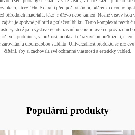
tivní řešení podlahy se skládá z více vrstev, z nichž každá plní konkré
 povlakem, který účinně chrání před poškrábáním, oděrem a denním opo
ed přírodních materiálů, jako je dřevo nebo kámen. Nosné vrstvy jsou vy
tva zajišťuje správné přilnutí a potlačení hluku. Tento komplexní návrh č
rostory, které jsou vystaveny intenzivnímu chodidlovému provozu neb
 náročných podmínek, s možností odolávat nárazovému poškození, chem
 zarovnání a dlouhodobou stabilitu. Univerzálnost produktu se projevu
čištění, aby si zachovala své ochranné vlastnosti a estetický vzhled.
Populární produkty