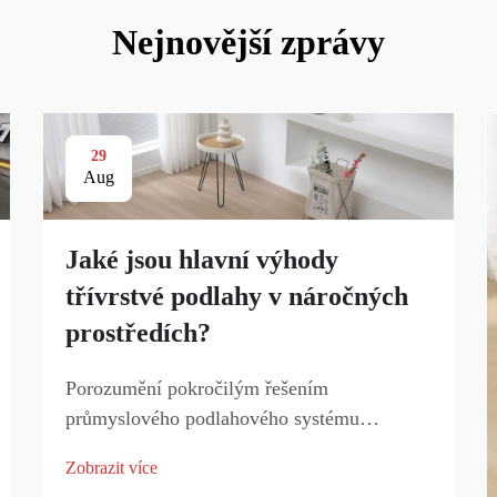
Nejnovější zprávy
29
Aug
Jaké jsou hlavní výhody
třívrstvé podlahy v náročných
prostředích?
Porozumění pokročilým řešením
průmyslového podlahového systému
Průmyslové objekty čelí jedinečným
Zobrazit více
výzvám, pokud jde o podlahové systémy.