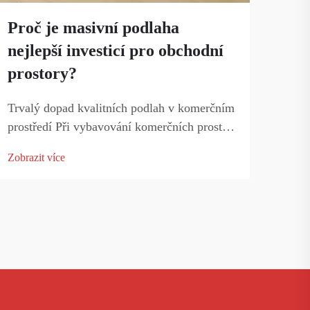
Proč je masivní podlaha
Jak
nejlepší investicí pro obchodní
pod
prostory?
náv
Trvalý dopad kvalitních podlah v komerčním
Zákl
prostředí Při vybavování komerčních prostor
podl
málo rozhodnutí má tak velký význam jako
přita
Zobrazit více
Zobra
volba správného typu podlahy. Masivní
trvan
dřevěné podlahy jsou důkazem trvalé
před
elegance...
přir
Kdo.