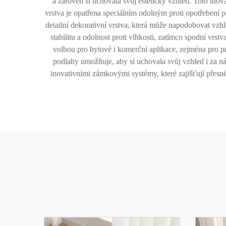
a zároveň si uchovala svůj estetický vzhled. Toto inova
vrstva je opatřena speciálním odolným proti opotřebení
detailní dekorativní vrstva, která může napodobovat vzhl
stabilitu a odolnost proti vlhkosti, zatímco spodní vrs
volbou pro bytové i komerční aplikace, zejména pro p
podlahy umožňuje, aby si uchovala svůj vzhled i za
inovativními zámkovými systémy, které zajišťují přesné