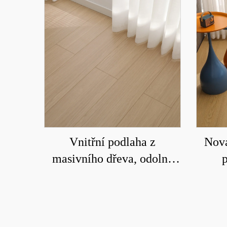
Vnitřní podlaha z
Nová
masivního dřeva, odolná
p
proti vodě a opotřebení
voděo
6005