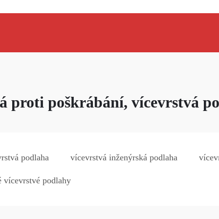
á proti poškrábání, vícevrstvá p
vrstvá podlaha
vícevrstvá inženýrská podlaha
vícev
 vícevrstvé podlahy