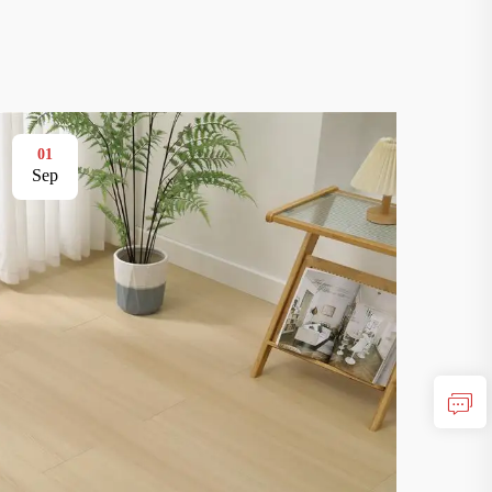
01
01
Sep
Se