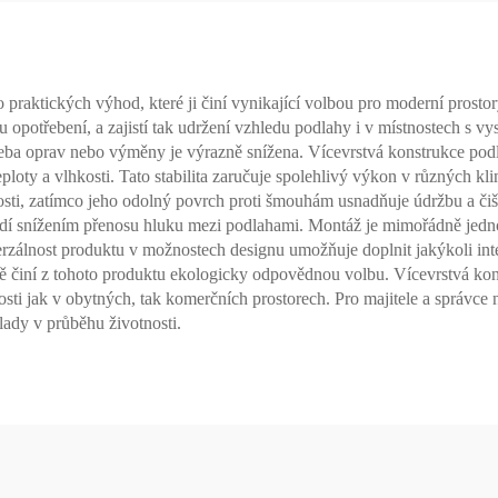
praktických výhod, které ji činí vynikající volbou pro moderní prostor
 opotřebení, a zajistí tak udržení vzhledu podlahy i v místnostech s v
ba oprav nebo výměny je výrazně snížena. Vícevrstvá konstrukce podl
ty a vlhkosti. Tato stabilita zaručuje spolehlivý výkon v různých kl
osti, zatímco jeho odolný povrch proti šmouhám usnadňuje údržbu a čišt
tředí snížením přenosu hluku mezi podlahami. Montáž je mimořádně je
erzálnost produktu v možnostech designu umožňuje doplnit jakýkoli inte
ě činí z tohoto produktu ekologicky odpovědnou volbu. Vícevrstvá kons
nosti jak v obytných, tak komerčních prostorech. Pro majitele a správc
lady v průběhu životnosti.