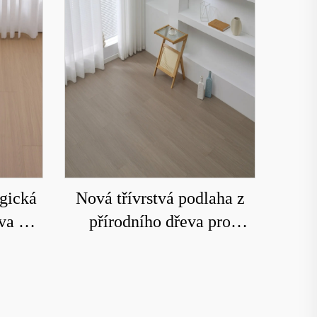
ogická
Nová třívrstvá podlaha z
va pro
přírodního dřeva pro
odolná,
domácí podlahové
ení a
vytápění, odolná proti
dám
opotřebení a voděodolná
8208