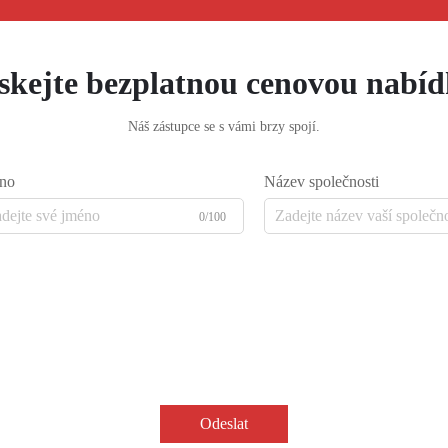
skejte bezplatnou cenovou nabí
Náš zástupce se s vámi brzy spojí.
no
Název společnosti
0/100
Odeslat