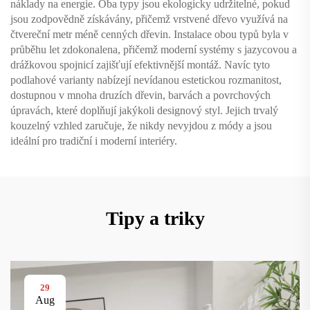
náklady na energie. Oba typy jsou ekologicky udržitelné, pokud
jsou zodpovědně získávány, přičemž vrstvené dřevo využívá na
čtvereční metr méně cenných dřevin. Instalace obou typů byla v
průběhu let zdokonalena, přičemž moderní systémy s jazycovou a
drážkovou spojnicí zajišťují efektivnější montáž. Navíc tyto
podlahové varianty nabízejí nevídanou estetickou rozmanitost,
dostupnou v mnoha druzích dřevin, barvách a povrchových
úpravách, které doplňují jakýkoli designový styl. Jejich trvalý
kouzelný vzhled zaručuje, že nikdy nevyjdou z módy a jsou
ideální pro tradiční i moderní interiéry.
Tipy a triky
29
Aug