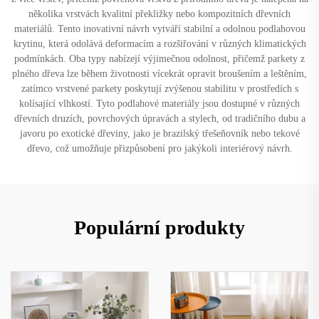
několika vrstvách kvalitní překližky nebo kompozitních dřevních
materiálů. Tento inovativní návrh vytváří stabilní a odolnou podlahovou
krytinu, která odolává deformacím a rozšiřování v různých klimatických
podmínkách. Oba typy nabízejí výjimečnou odolnost, přičemž parkety z
plného dřeva lze během životnosti vícekrát opravit broušením a leštěním,
zatímco vrstvené parkety poskytují zvýšenou stabilitu v prostředích s
kolísající vlhkostí. Tyto podlahové materiály jsou dostupné v různých
dřevních druzích, povrchových úpravách a stylech, od tradičního dubu a
javoru po exotické dřeviny, jako je brazilský třešeňovník nebo tekové
dřevo, což umožňuje přizpůsobení pro jakýkoli interiérový návrh.
Populární produkty