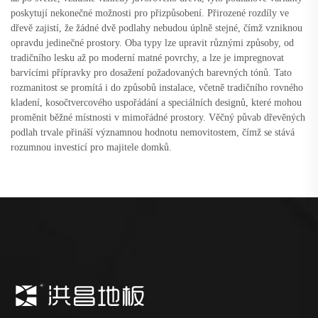
poskytují nekonečné možnosti pro přizpůsobení. Přirozené rozdíly ve
dřevě zajistí, že žádné dvě podlahy nebudou úplně stejné, čímž vzniknou
opravdu jedinečné prostory. Oba typy lze upravit různými způsoby, od
tradičního lesku až po moderní matné povrchy, a lze je impregnovat
barvícími přípravky pro dosažení požadovaných barevných tónů. Tato
rozmanitost se promítá i do způsobů instalace, včetně tradičního rovného
kladení, kosočtvercového uspořádání a speciálních designů, které mohou
proměnit běžné místnosti v mimořádné prostory. Věčný půvab dřevěných
podlah trvale přináší významnou hodnotu nemovitostem, čímž se stává
rozumnou investicí pro majitele domků.