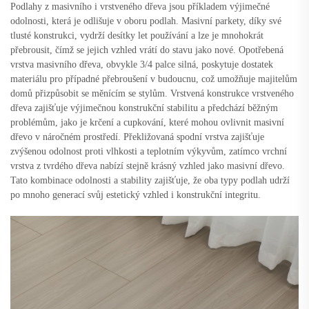
Podlahy z masivního i vrstveného dřeva jsou příkladem výjimečné
odolnosti, která je odlišuje v oboru podlah. Masivní parkety, díky své
tlusté konstrukci, vydrží desítky let používání a lze je mnohokrát
přebrousit, čímž se jejich vzhled vrátí do stavu jako nové. Opotřebená
vrstva masivního dřeva, obvykle 3/4 palce silná, poskytuje dostatek
materiálu pro případné přebroušení v budoucnu, což umožňuje majitelům
domů přizpůsobit se měnícím se stylům. Vrstvená konstrukce vrstveného
dřeva zajišťuje výjimečnou konstrukční stabilitu a předchází běžným
problémům, jako je krčení a cupkování, které mohou ovlivnit masivní
dřevo v náročném prostředí. Překližovaná spodní vrstva zajišťuje
zvýšenou odolnost proti vlhkosti a teplotním výkyvům, zatímco vrchní
vrstva z tvrdého dřeva nabízí stejně krásný vzhled jako masivní dřevo.
Tato kombinace odolnosti a stability zajišťuje, že oba typy podlah udrží
po mnoho generací svůj estetický vzhled i konstrukční integritu.