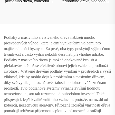
přírodního dřeva, voděodolná
přírodního dřeva, voděodolná
a odolná proti opotřebení 9013
a odolná proti opotřebení 9015
Podlahy z masivního a vrstveného dřeva nabízejí mnoho
přesvědčivých výhod, které je činí vynikajícími volbami pro
majitele domů i byznysu. Za prvé, oba typy poskytují výjimečnou
trvanlivost a často vydrží několik desetiletí při vhodné údržbě.
Podlahy z masivního dřeva je možné opakovaně brousit a
přelakovávat, čímž se efektivně obnoví jejich vzhled a prodlouží
životnost. Vrstvené dřevěné podlahy vynikají v prostředích s vyšší
vlhkostí, kde by mohlo dojít k problémům s masivním dřevem,
díky své vynikající rozměrové stálosti a odolnosti vůči změnám
prostředí. Tyto podlahové systémy výrazně zvyšují hodnotu
nemovitosti, a jsou tak rozumnou dlouhodobou investicí. Také
přispívají k lepší kvalitě vnitřního vzduchu, protože, na rozdíl od
koberců, nezachycují alergeny. Přirozené izolační vlastnosti dřeva
pomáhají udržovat příjemnou teplotu v místnostech a snižují