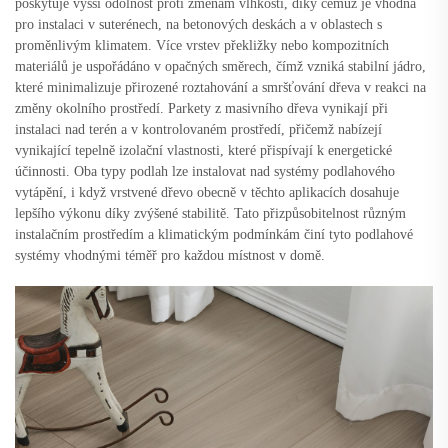
poskytuje vyšší odolnost proti změnám vlhkosti, díky čemuž je vhodná
pro instalaci v suterénech, na betonových deskách a v oblastech s
proměnlivým klimatem. Více vrstev překližky nebo kompozitních
materiálů je uspořádáno v opačných směrech, čímž vzniká stabilní jádro,
které minimalizuje přirozené roztahování a smršťování dřeva v reakci na
změny okolního prostředí. Parkety z masivního dřeva vynikají při
instalaci nad terén a v kontrolovaném prostředí, přičemž nabízejí
vynikající tepelně izolační vlastnosti, které přispívají k energetické
účinnosti. Oba typy podlah lze instalovat nad systémy podlahového
vytápění, i když vrstvené dřevo obecně v těchto aplikacích dosahuje
lepšího výkonu díky zvýšené stabilitě. Tato přizpůsobitelnost různým
instalačním prostředím a klimatickým podmínkám činí tyto podlahové
systémy vhodnými téměř pro každou místnost v domě.