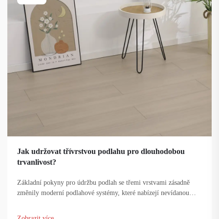
Jak udržovat třívrstvou podlahu pro dlouhodobou
trvanlivost?
Základní pokyny pro údržbu podlah se třemi vrstvami zásadně
změnily moderní podlahové systémy, které nabízejí nevídanou
odolnost a estetický vzhled. Tyto pokročilé podlahové systémy
kombinují ochrannou vrstvu, nosnou vrstvu a podkladní vrstvu...
Zobrazit více