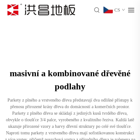
CS
masivní a kombinované dřevěné
podlahy
Parkety z plného a vrstveného dřeva představují dva odlišné přístupy k
přenosu přirozené krásy dřeva do domácností a komerčních prostor.
Parkety z plného dřeva se skládají z jediných kusů tvrdého dřeva,
obvykle o tloušťce 3/4 palce, vyrobeného z kvalitního řeziva. Každá latě
ukazuje přirozené vzory a barvy dřevní struktury po celé své tloušťce.
Naproti tomu parkety z vrstveného dřeva mají sofistikovanou konstrukci
z více vrstev, přičemž povrchová vrstva z přírodního dřeva je nalepena na