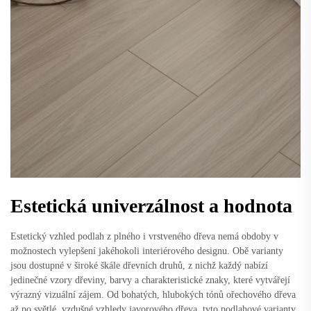
Estetická univerzálnost a hodnota
Estetický vzhled podlah z plného i vrstveného dřeva nemá obdoby v
možnostech vylepšení jakéhokoli interiérového designu. Obě varianty
jsou dostupné v široké škále dřevních druhů, z nichž každý nabízí
jedinečné vzory dřeviny, barvy a charakteristické znaky, které vytvářejí
výrazný vizuální zájem. Od bohatých, hlubokých tónů ořechového dřeva
až po světlé, vzdušné vzhledy javorového dřeva, tyto podlahové varianty