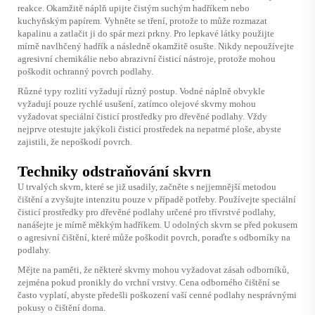
reakce. Okamžitě náplň upijte čistým suchým hadříkem nebo
kuchyňským papírem. Vyhněte se tření, protože to může rozmazat
kapalinu a zatlačit ji do spár mezi prkny. Pro lepkavé látky použijte
mírně navlhčený hadřík a následně okamžitě osušte. Nikdy nepoužívejte
agresivní chemikálie nebo abrazivní čisticí nástroje, protože mohou
poškodit ochranný povrch podlahy.
Různé typy rozlití vyžadují různý postup. Vodné náplně obvykle
vyžadují pouze rychlé usušení, zatímco olejové skvrny mohou
vyžadovat speciální čisticí prostředky pro dřevěné podlahy. Vždy
nejprve otestujte jakýkoli čisticí prostředek na nepatrné ploše, abyste
zajistili, že nepoškodí povrch.
Techniky odstraňování skvrn
U trvalých skvrn, které se již usadily, začněte s nejjemnější metodou
čištění a zvyšujte intenzitu pouze v případě potřeby. Používejte speciální
čisticí prostředky pro dřevěné podlahy určené pro třívrstvé podlahy,
nanášejte je mírně měkkým hadříkem. U odolných skvrn se před pokusem
o agresivní čištění, které může poškodit povrch, poraďte s odborníky na
podlahy.
Mějte na paměti, že některé skvrny mohou vyžadovat zásah odborníků,
zejména pokud pronikly do vrchní vrstvy. Cena odborného čištění se
často vyplatí, abyste předešli poškození vaší cenné podlahy nesprávnými
pokusy o čištění doma.