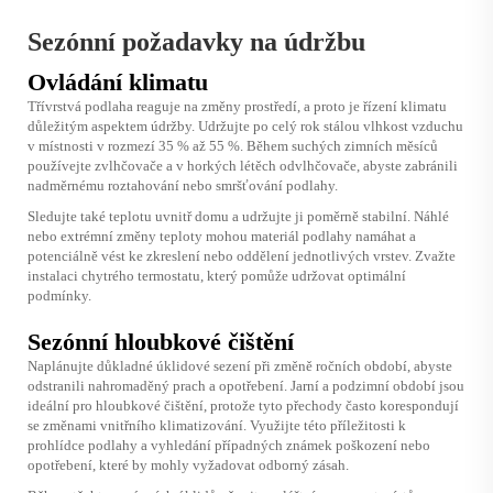
Sezónní požadavky na údržbu
Ovládání klimatu
Třívrstvá podlaha reaguje na změny prostředí, a proto je řízení klimatu
důležitým aspektem údržby. Udržujte po celý rok stálou vlhkost vzduchu
v místnosti v rozmezí 35 % až 55 %. Během suchých zimních měsíců
používejte zvlhčovače a v horkých létěch odvlhčovače, abyste zabránili
nadměrnému roztahování nebo smršťování podlahy.
Sledujte také teplotu uvnitř domu a udržujte ji poměrně stabilní. Náhlé
nebo extrémní změny teploty mohou materiál podlahy namáhat a
potenciálně vést ke zkreslení nebo oddělení jednotlivých vrstev. Zvažte
instalaci chytrého termostatu, který pomůže udržovat optimální
podmínky.
Sezónní hloubkové čištění
Naplánujte důkladné úklidové sezení při změně ročních období, abyste
odstranili nahromaděný prach a opotřebení. Jarní a podzimní období jsou
ideální pro hloubkové čištění, protože tyto přechody často korespondují
se změnami vnitřního klimatizování. Využijte této příležitosti k
prohlídce podlahy a vyhledání případných známek poškození nebo
opotřebení, které by mohly vyžadovat odborný zásah.