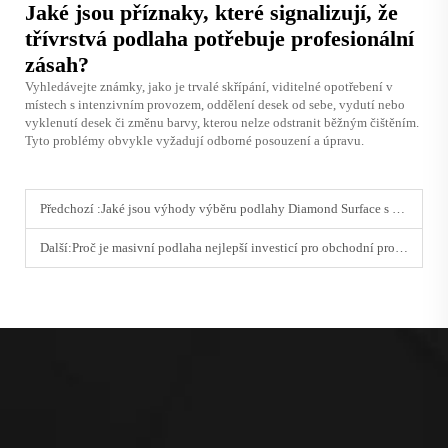
Jaké jsou příznaky, které signalizují, že
třívrstvá podlaha potřebuje profesionální
zásah?
Vyhledávejte známky, jako je trvalé skřípání, viditelné opotřebení v
místech s intenzivním provozem, oddělení desek od sebe, vydutí nebo
vyklenutí desek či změnu barvy, kterou nelze odstranit běžným čištěním.
Tyto problémy obvykle vyžadují odborné posouzení a úpravu.
Předchozí :
Jaké jsou výhody výběru podlahy Diamond Surface s třívrstvou strukturou?
Další:
Proč je masivní podlaha nejlepší investicí pro obchodní prostory?