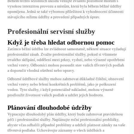
Během těchto sezónních úklidů věnujte zvláštní pozornost místům s
vysokou intenzitou provozu a místům, která byla během běžné údržby
opomíjena. Jedná se také výbornou příležitost k vyhodnocení účinnosti
stávajícího režimu údržby a provedení případných úprav.
Profesionální servisní služby
Když je třeba hledat odbornou pomoc
Zatímco běžní údržbu lze zvládnout samostatně, některé situace vyžadují
profesionální zásah. Zvažte profesionální služby, pokud si všimnete
trvalého skřípání, oddělení mezi prkny, vydutí, nebo výrazné opotřebení
vrchní vrstvy. Odborníci mohou posoudit stav vašich třívrstvých podlah
a doporučit vhodná ošetření nebo opravy.
Odborné údržbové služby mohou zahrnovat důkladné čištění, obnovení
vrchní vrstvy nebo řešení konkrétních problémů, jako je poškození
vodou. Tyto služby, i když potenciálně nákladné, mohou výrazně
prodloužit životnost vašich podlah a udržet jejich hodnotu.
Plánování dlouhodobé údržby
Vypracujte dlouhodobý plán údržby, který bude zahrnovat pravidelnou
péči i profesionální služby. Naplánujte roční profesionální prohlídky,
abyste včas odhalili případné problémy a udrželi platnost záruky na vaše
třívrstvá podlaha. Uchovávejte záznamy o všech údržbách a