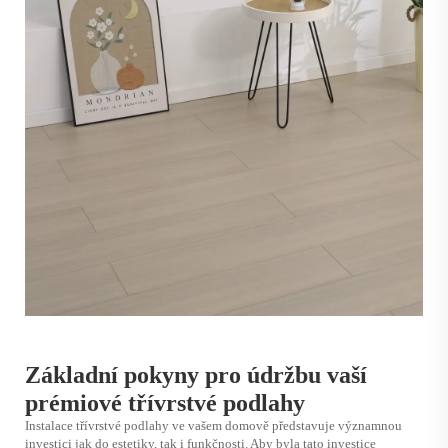
Základní pokyny pro údržbu vaší
prémiové třívrstvé podlahy
Instalace třívrstvé podlahy ve vašem domově představuje významnou
investici jak do estetiky, tak i funkčnosti. Aby byla tato investice