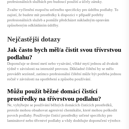
profesionálních službách pro budoucí použití a účely záruky.
Zvažte vyčlenění rozpočtu určeného specificky pro údržbu podlahy. To
zajistí, že budete mít prostředky k dispozici v případě potřeby
profesionálních služeb a pomůže předcházet nákladným opravám
způsobeným odkládáním údržby.
Nejčastější dotazy
Jak často bych měl/a čistit svou třívrstvou
podlahu?
Doporučuje se denní metí nebo vysávání, vlhké mytí jednou až dvakrát
týdně v závislosti na intenzitě provozu. Důkladné čištění by se mělo
provádět sezónně, zatímco profesionální čištění může být potřeba jednou
ročně v závislosti na opotřebení a způsobu používání.
Můžu použít běžné domácí čistící
prostředky na třívrstvou podlahu?
Ne, vyhýbejte se používání běžných domácích čistících prostředků,
protože mohou obsahovat agresivní chemikálie, které mohou poškodit
povrch podlahy. Používejte čistící prostředky určené specificky pro
laminátové nebo třívrstvé podlahy a vždy dodržujte doporučení výrobce.