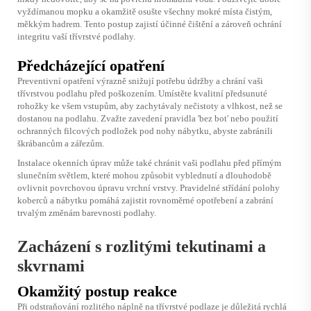
vyždímanou mopku a okamžitě osušte všechny mokré místa čistým,
měkkým hadrem. Tento postup zajistí účinné čištění a zároveň ochrání
integritu vaší třívrstvé podlahy.
Předcházející opatření
Preventivní opatření výrazně snižují potřebu údržby a chrání vaši
třívrstvou podlahu před poškozením. Umístěte kvalitní předsunuté
rohožky ke všem vstupům, aby zachytávaly nečistoty a vlhkost, než se
dostanou na podlahu. Zvažte zavedení pravidla 'bez bot' nebo použití
ochranných filcových podložek pod nohy nábytku, abyste zabránili
škrábancům a zářezům.
Instalace okenních úprav může také chránit vaši podlahu před přímým
slunečním světlem, které mohou způsobit vyblednutí a dlouhodobě
ovlivnit povrchovou úpravu vrchní vrstvy. Pravidelné střídání polohy
koberců a nábytku pomáhá zajistit rovnoměrné opotřebení a zabrání
trvalým změnám barevnosti podlahy.
Zacházení s rozlitými tekutinami a
skvrnami
Okamžitý postup reakce
Při odstraňování rozlitého náplně na třívrstvé podlaze je důležitá rychlá