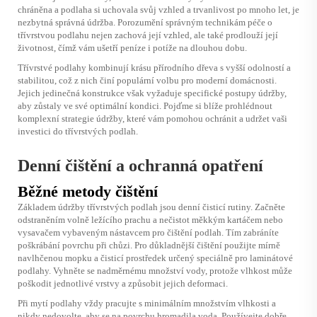
chráněna a podlaha si uchovala svůj vzhled a trvanlivost po mnoho let, je
nezbytná správná údržba. Porozumění správným technikám péče o
třívrstvou podlahu nejen zachová její vzhled, ale také prodlouží její
životnost, čímž vám ušetří peníze i potíže na dlouhou dobu.
Třívrstvé podlahy kombinují krásu přírodního dřeva s vyšší odolností a
stabilitou, což z nich činí populární volbu pro moderní domácnosti.
Jejich jedinečná konstrukce však vyžaduje specifické postupy údržby,
aby zůstaly ve své optimální kondici. Pojďme si blíže prohlédnout
komplexní strategie údržby, které vám pomohou ochránit a udržet vaši
investici do třívrstvých podlah.
Denní čištění a ochranná opatření
Běžné metody čištění
Základem údržby třívrstvých podlah jsou denní čisticí rutiny. Začněte
odstraněním volně ležícího prachu a nečistot měkkým kartáčem nebo
vysavačem vybaveným nástavcem pro čištění podlah. Tím zabráníte
poškrábání povrchu při chůzi. Pro důkladnější čištění použijte mírně
navlhčenou mopku a čisticí prostředek určený speciálně pro laminátové
podlahy. Vyhněte se nadměrnému množství vody, protože vlhkost může
poškodit jednotlivé vrstvy a způsobit jejich deformaci.
Při mytí podlahy vždy pracujte s minimálním množstvím vlhkosti a
nikdy nedovolte, aby se na povrchu hromadila voda. Používejte dobře