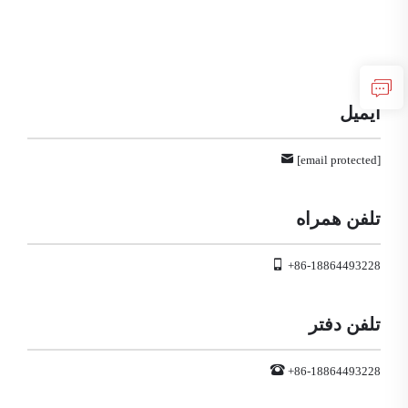
ایمیل
[email protected]
تلفن همراه
+86-18864493228
تلفن دفتر
+86-18864493228