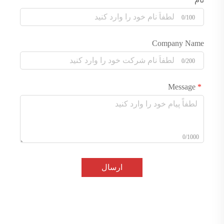
0/100
Company Name
0/200
Message
0/1000
ارسال