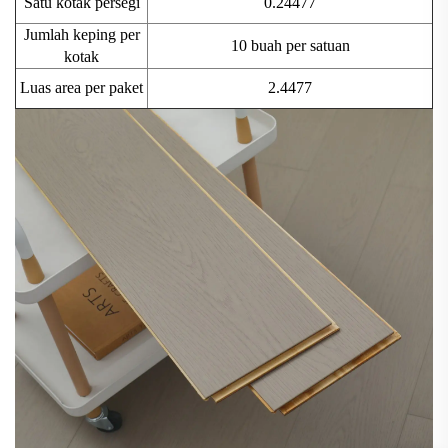
Satu kotak persegi
0.24477
Jumlah keping per
10 buah per satuan
kotak
Luas area per paket
2.4477