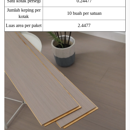
Satu kotak persegi
0.24477
Jumlah keping per
10 buah per satuan
kotak
Luas area per paket
2.4477