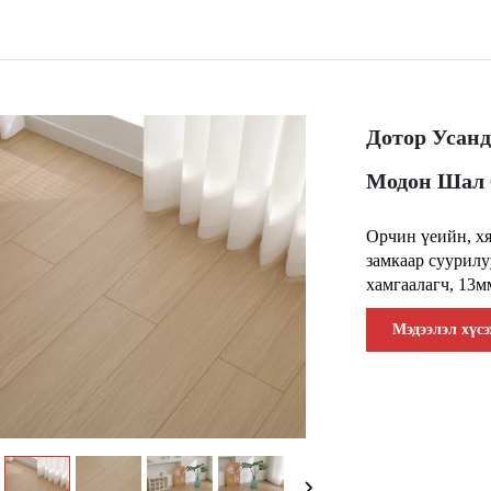
Дотор Усанд
Модон Шал 
Орчин үеийн, хя
замкаар суурилу
хамгаалагч, 13м
Мэдээлэл хүсэ