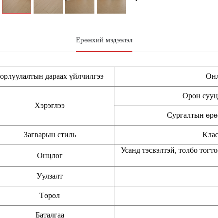
Ерөнхий мэдээлэл
орлуулалтын дараах үйлчилгээ
Онл
Орон сууц
Хэрэглээ
Сургалтын өрөө
Загварын стиль
Клас
Усанд тэсвэлтэй, толбо тогт
Онцлог
Уулзалт
Төрөл
Баталгаа