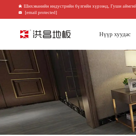
Шихэванийн индустрийн бүлгийн хүрээнд, Гуши аймгий
[email protected]
Нүүр хуудас