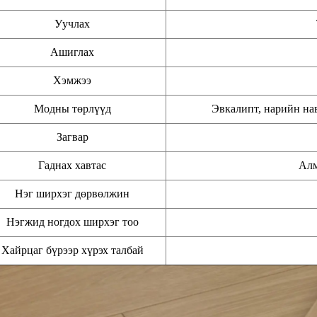
Уучлах
Ашиглах
Хэмжээ
Модны төрлүүд
Эвкалипт, нарийн на
Загвар
Гаднах хавтас
Алм
Нэг ширхэг дөрвөлжин
Нэгжид ногдох ширхэг тоо
Хайрцаг бүрээр хүрэх талбай