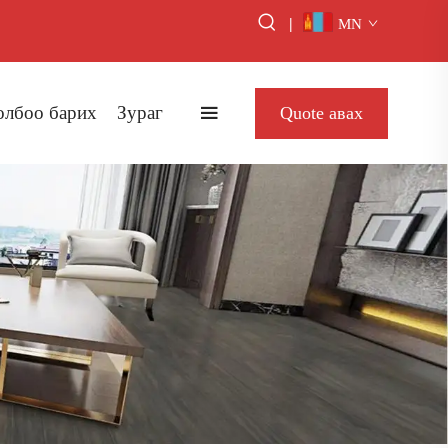
|
MN
олбоо барих
Зураг
Quote авах