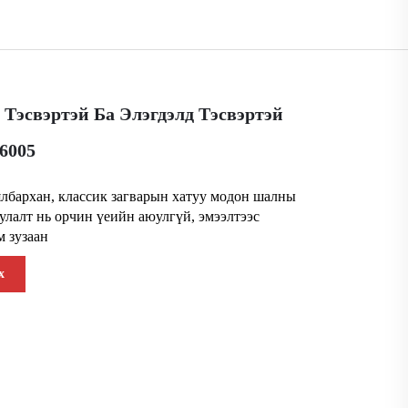
 Тэсвэртэй Ба Элэгдэлд Тэсвэртэй
6005
лбархан, классик загварын хатуу модон шалны
улалт нь орчин үеийн аюулгүй, эмээлтээс
м зузаан
х