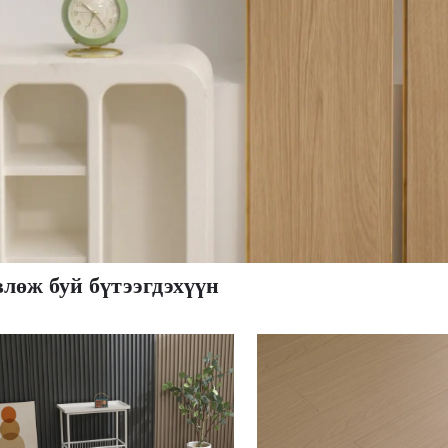
влөж буй бүтээгдэхүүн