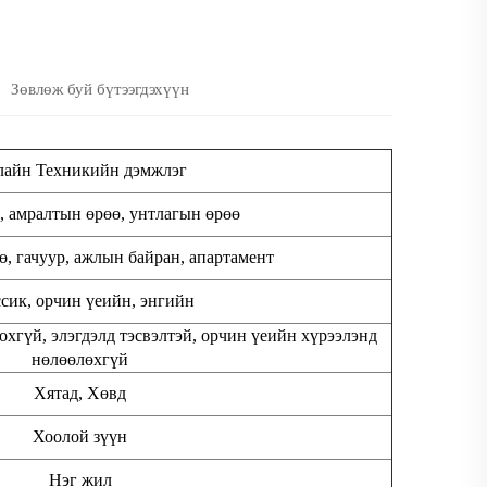
Зөвлөж буй бүтээгдэхүүн
айн Техникийн дэмжлэг
, амралтын өрөө, унтлагын өрөө
, гачуур, ажлын байран, апартамент
сик, орчин үеийн, энгийн
оохгүй, элэгдэлд тэсвэлтэй, орчин үеийн хүрээлэнд
нөлөөлөхгүй
Хятад, Хөвд
Хоолой зүүн
Нэг жил