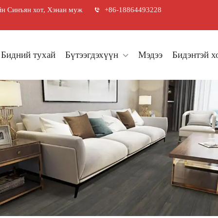
н Синъян хот, Хэнан муж
+86-18864493228
Бидний тухай
Бүтээгдэхүүн
Мэдээ
Бидэнтэй х