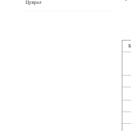
Цуврал
Б