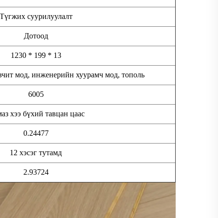
Түгжих суурилуулалт
Дотоод
1230 * 199 * 13
вчит мод, инженерийн хуурамч мод, тополь
6005
аз хээ бүхий тавцан цаас
0.24477
12 хэсэг тутамд
2.93724