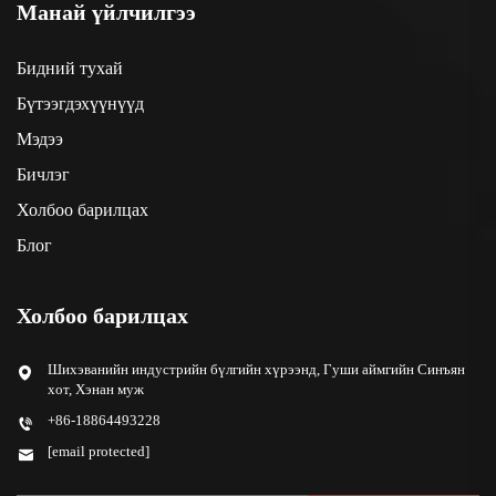
Манай үйлчилгээ
Бидний тухай
Бүтээгдэхүүнүүд
Мэдээ
Бичлэг
Холбоо барилцах
Блог
Холбоо барилцах
Шихэванийн индустрийн бүлгийн хүрээнд, Гуши аймгийн Синъян
хот, Хэнан муж
+86-18864493228
[email protected]