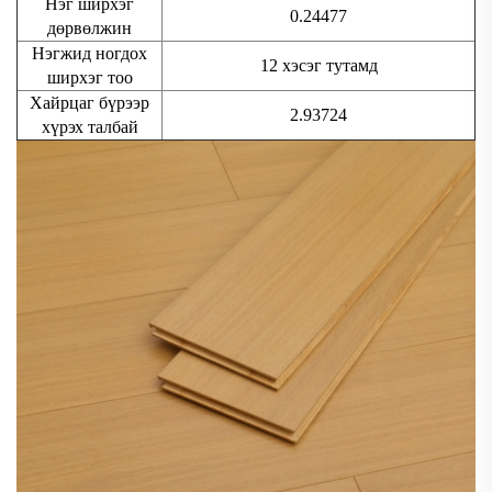
Нэг ширхэг
0.24477
дөрвөлжин
Нэгжид ногдох
12 хэсэг тутамд
ширхэг тоо
Хайрцаг бүрээр
2.93724
хүрэх талбай