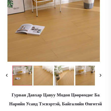
Гурван Давхар Цавуу Модон Цөөрөмдөг Ба
Нарийн Усанд Тэсвэртэй, Байгалийн Өнгөтэй