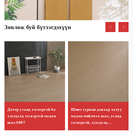
Зөвлөж буй бүтээгдэхүүн
Дотор усанд тэсвэртэй ба
Шинэ гурван давхар хатуу
элэгдэлд тэсвэртэй модон
модон нийлмэл шал, усанд
шал 6007
тэсвэртэй, элэгдэлд
тэсвэртэй 9013