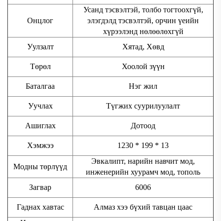
Усанд тэсвэлтэй, толбо тогтоохгүй,
Онцлог
элэгдэлд тэсвэлтэй, орчин үеийн
хүрээлэнд нөлөөлөхгүй
Уулзалт
Хятад, Хөвд
Төрөл
Хоолой зүүн
Баталгаа
Нэг жил
Уучлах
Түгжих суурилуулалт
Ашиглах
Дотоод
Хэмжээ
1230 * 199 * 13
Эвкалипт, нарийн навчит мод,
Модны төрлүүд
инженерийн хуурамч мод, тополь
Загвар
6006
Гаднах хавтас
Алмаз хээ бүхий тавцан цаас