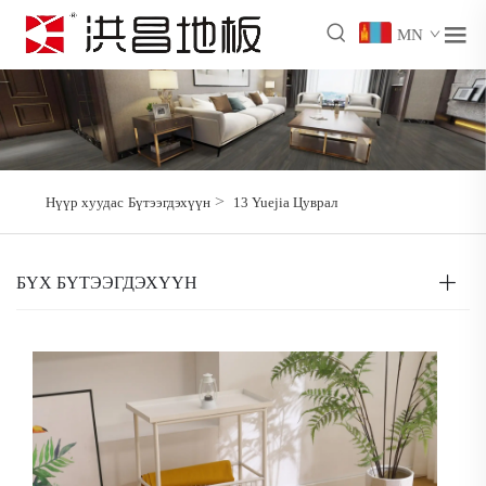
MN
>
Нүүр хуудас
Бүтээгдэхүүн
13 Yuejia Цуврал
БҮХ БҮТЭЭГДЭХҮҮН