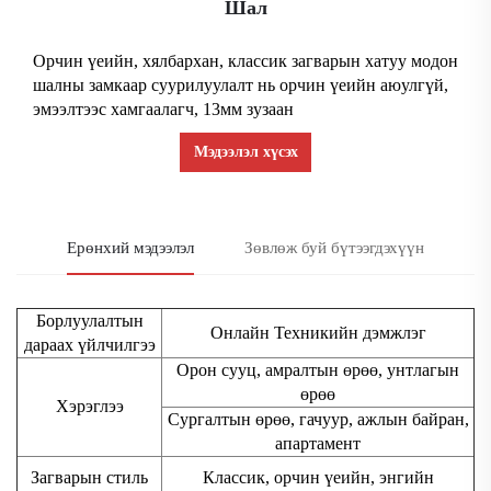
Шал
Орчин үеийн, хялбархан, классик загварын хатуу модон
шалны замкаар суурилуулалт нь орчин үеийн аюулгүй,
эмээлтээс хамгаалагч, 13мм зузаан
Мэдээлэл хүсэх
Ерөнхий мэдээлэл
Зөвлөж буй бүтээгдэхүүн
Борлуулалтын
Онлайн Техникийн дэмжлэг
дараах үйлчилгээ
Орон сууц, амралтын өрөө, унтлагын
өрөө
Хэрэглээ
Сургалтын өрөө, гачуур, ажлын байран,
апартамент
Загварын стиль
Классик, орчин үеийн, энгийн