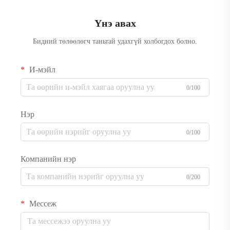
Үнэ авах
Бидний төлөөлөгч таньтай удахгүй холбогдох болно.
И-мэйл
0/100
Нэр
0/100
Компанийн нэр
0/200
Мессеж