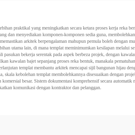
ihan praktikal yang meningkatkan secara ketara proses kerja reka ben
rulang dan menyediakan komponen-komponen sedia guna, membolehkan 
lat memastikan arkitek berpengalaman mahupun pemula boleh dengan mu
lebihan utama lain, di mana templat meminimumkan kesilapan melalui
ahli pasukan bekerja serentak pada aspek berbeza projek, dengan kawala
kan kawalan bajet sepanjang proses reka bentuk, manakala pematuha
rlanjutan templat membantu arkitek mencapai sijil bangunan hijau deng
a, skala kebolehan templat membolehkannya disesuaikan dengan proje
omersial besar. Sistem dokumentasi komprehensif secara automatik 
katkan komunikasi dengan kontraktor dan pelanggan.