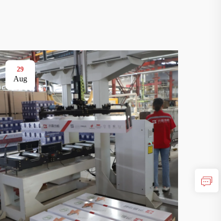
29
01
Aug
Se