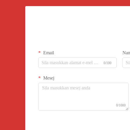
Email
Na
0/100
Mesej
0/1000