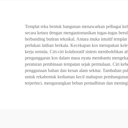
Templat reka bentuk bangunan menawarkan pelbagai keleb
secara ketara dengan mengautomasikan tugas-tugas be
berbanding butiran teknikal. Antara muka intuitif temp
perlukan latihan berkala. Kecekapan kos merupakan ke
kerja semula. Ciri-ciri kolaboratif sistem membolehkan 
penganggaran kos dalam masa nyata membantu mengekal
peraturan pembinaan tempatan sejak permulaan. Ciri kebe
penggunaan bahan dan kesan alam sekitar. Tambahan pul
untuk rekabentuk kediaman kecil mahupun pembangunan k
terperinci, mengurangkan beban pentadbiran dan mening