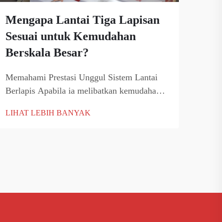
Mengapa Lantai Tiga Lapisan
Bag
Sesuai untuk Kemudahan
Kay
Berskala Besar?
Lal
Memahami Prestasi Unggul Sistem Lantai
Pand
Berlapis Apabila ia melibatkan kemudahan
Kayu
berskala besar, pemilihan lantai melangkaui
masa
LIHAT LEBIH BANYAK
LIH
sekadar estetika. Ia mewakili kemuncak
este
teknologi lantai moden, menawarkan
ketah
ketahanan...
teta
meng
deng