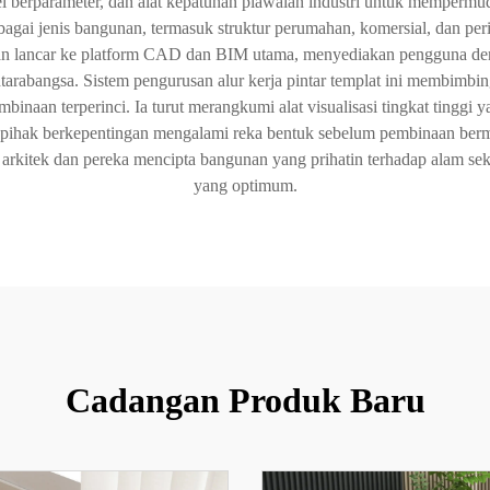
el berparameter, dan alat kepatuhan piawaian industri untuk mempermu
bagai jenis bangunan, termasuk struktur perumahan, komersial, dan pe
ngan lancar ke platform CAD dan BIM utama, menyediakan pengguna de
arabangsa. Sistem pengurusan alur kerja pintar templat ini membimbing
naan terperinci. Ia turut merangkumi alat visualisasi tingkat tingg
ak berkepentingan mengalami reka bentuk sebelum pembinaan bermula
 arkitek dan pereka mencipta bangunan yang prihatin terhadap alam seki
yang optimum.
Cadangan Produk Baru