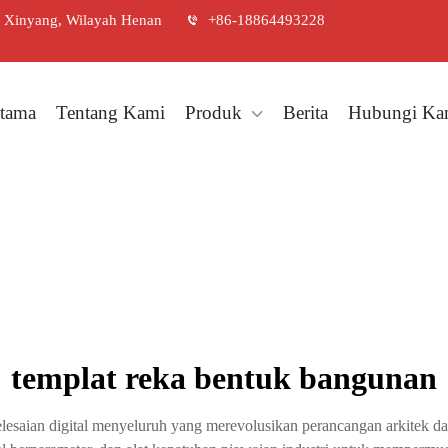
r Xinyang, Wilayah Henan
+86-18864493228
tama
Tentang Kami
Produk
Berita
Hubungi Ka
templat reka bentuk bangunan
esaian digital menyeluruh yang merevolusikan perancangan arkitek dan