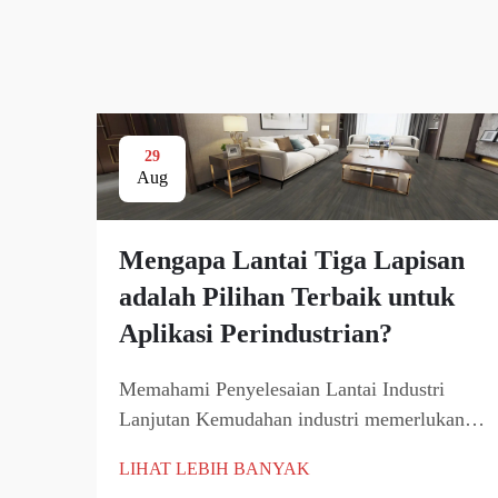
29
Aug
Mengapa Lantai Tiga Lapisan
adalah Pilihan Terbaik untuk
Aplikasi Perindustrian?
Memahami Penyelesaian Lantai Industri
Lanjutan Kemudahan industri memerlukan
penyelesaian lantai yang kukuh, boleh
LIHAT LEBIH BANYAK
dipercayai, dan tahan lama yang mampu