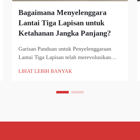
Bagaimana Menyelenggara
Lantai Tiga Lapisan untuk
Ketahanan Jangka Panjang?
Garisan Panduan untuk Penyelenggaraan
Lantai Tiga Lapisan telah merevolusikan
penyelesaian lantai moden, menawarkan
LIHAT LEBIH BANYAK
ketahanan dan daya tarikan estetik yang tiada
tandingan. Sistem lantai yang canggih ini
menggabungkan lapisan permukaan, lapisan
teras, dan lapisan belakang...