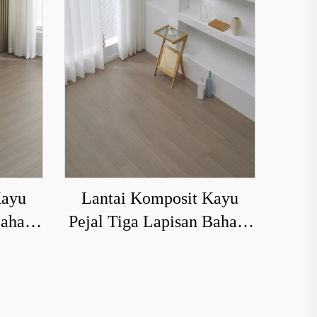
Kayu
Lantai Komposit Kayu
Baharu
Pejal Tiga Lapisan Baharu
 Tahan
untuk Pemanas Bawah
Lantai Rumah yang Tahan
Haus dan Kedap Air 8208