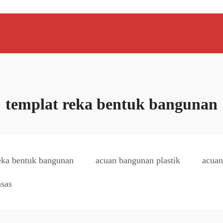
templat reka bentuk bangunan
eka bentuk bangunan
acuan bangunan plastik
acuan
asas