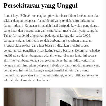
Persekitaran yang Unggul
Lantai kayu E0level menetapkan piawaian baru dalam keselamatan alam
sekitar dengan pelepasan formaldehid yang rendah, iaitu terkemuka
dalam industri. Kejayaan ini adalah hasil daripada kawalan pengeluaran
yang ketat dan penggunaan gam serta bahan mesra alam yang canggih.
Tahap formaldehid dikekalkan pada paras kurang daripada 0.005
bahagian sejuta, jauh lebih rendah berbanding keperluan piawaian.
Prestasi alam sekitar yang luar biasa ini disahkan melalui proses
pengujian dan pensijilan pihak ketiga secara berkala. Kesannya terhadap
kualiti udara dalam bangunan adalah ketara, di mana lantai ini secara
aktif menyumbang kepada pengekalan persekitaran hidup yang sihat
dengan meminimumkan pelepasan sebatian organik mudah meruap yang
berbahaya. Ini menjadikannya sangat bernilai untuk ruang yang
memerlukan piawaian kualiti udara tertinggi, seperti bilik kanak-kanak,
sekolah, dan kemudahan kesihatan.