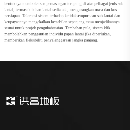
bentuknya membolehkan pemasangan terapung di atas pelbagai jenis sub-
lantai, termasuk bahan lantai sedia ada, mengurangkan masa dan kos
persiapan. Toleransi sistem terhadap ketidaksempurnaan sub-lantai dan
keupayaannya mengekalkan kestabilan sepanjang masa menjadikannya
sesuai untuk projek pengubahsuaian. Tambahan pula, sistem klik
membolehkan penggantian individu papan lantai jika diperlukan,
memberikan fleksibiliti penyelenggaraan jangka panjang.