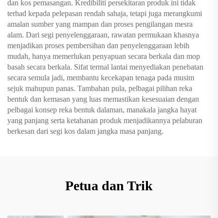
dan kos pemasangan. Kredibiliti persekitaran produk ini tidak
terhad kepada pelepasan rendah sahaja, tetapi juga merangkumi
amalan sumber yang mampan dan proses pengilangan mesra
alam. Dari segi penyelenggaraan, rawatan permukaan khasnya
menjadikan proses pembersihan dan penyelenggaraan lebih
mudah, hanya memerlukan penyapuan secara berkala dan mop
basah secara berkala. Sifat termal lantai menyediakan penebatan
secara semula jadi, membantu kecekapan tenaga pada musim
sejuk mahupun panas. Tambahan pula, pelbagai pilihan reka
bentuk dan kemasan yang luas memastikan kesesuaian dengan
pelbagai konsep reka bentuk dalaman, manakala jangka hayat
yang panjang serta ketahanan produk menjadikannya pelaburan
berkesan dari segi kos dalam jangka masa panjang.
Petua dan Trik