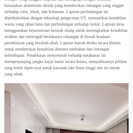
berasaskan aluminium oksida yang memberikan rintangan yang unggul
terhadap calar, lekuk, dan kehausan. Lapisan perlindungan ini
diperkukuhkan dengan teknologi pengecutan UV, memastikan kestabilan
warna yang tahan lama dan perlindungan terhadap luntur. Lapisan teras
menggunakan kejuruteraan berarah silang untuk meningkatkan kestabilan
struktur dan mencegah berlakunya rintangan di bawah keadaan
persekitaran yang berubah-ubah. Lapisan bawah direka secara khusus
untuk memberikan kestabilan dimensi tambahan dan rintangan
kelembapan. Pendekatan menyeluruh terhadap ketahanan ini
memperpanjang jangka hayat lantai secara ketara, menjadikannya pilihan
yang boleh dipercayai untuk kawasan lalu lintas tinggi dan isi rumah
yang sibuk.