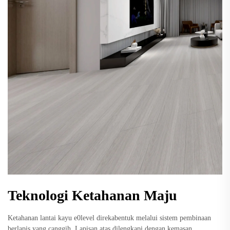
Teknologi Ketahanan Maju
Ketahanan lantai kayu e0level direkabentuk melalui sistem pembinaan
berlapis yang canggih. Lapisan atas dilengkapi dengan kemasan