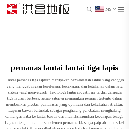
MS
pemanas lantai lantai tiga lapis
Lantai pemanas tiga lapisan merupakan penyelesaian lantai yang canggih
yang menggabungkan keselesaan, kecekapan, dan ketahanan dalam satu
sistem yang menyeluruh. Teknologi lantai inovatif ini terdiri daripada
tiga lapisan berbeza, setiap satunya memainkan peranan tertentu dalam
memberikan prestasi pemanasan yang optimum dan kekukuhan struktur.
Lapisan bawah bertindak sebagai penghalang penebatan, menghalang
kehilangan haba ke lantai bawah dan memaksimumkan kecekapan tenaga.
Lapisan tengah memuatkan elemen pemanas, biasanya paip air atau kabel
pemanas elektrik, yang diedarkan secara sekata bagi memastikan taburan