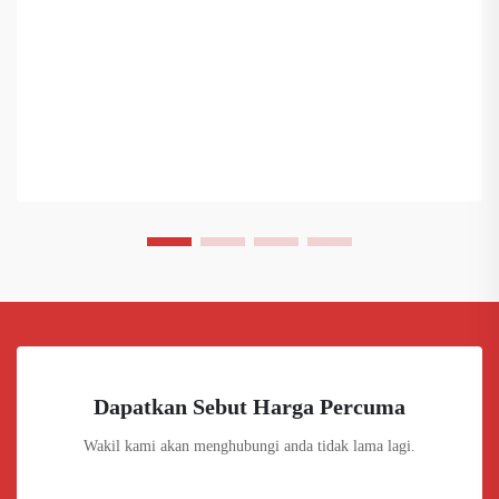
Dapatkan Sebut Harga Percuma
Wakil kami akan menghubungi anda tidak lama lagi.