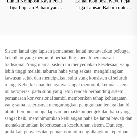
Lantai Komposit Kayu Pejal
Lantai Komposit Kayu Pejal
Tiga Lapisan Baharu yang
Tiga Lapisan Baharu untuk
Kedap Air dan Tahan Haus
Pemanas Bawah Lantai
9015
Rumah yang Tahan Haus dan
Kedap Air 8208
Sistem lantai tiga lapisan pemanasan lantai menawarkan pelbagai
kelebihan yang menonjol berbanding kaedah pemanasan
tradisional. Yang utama, sistem ini menyediakan keselesaan yang
lebih tinggi melalui taburan haba yang sekata, menghilangkan
kawasan sejuk dan menciptakan suhu yang konsisten di seluruh
ruang. Keberkesanan tenaganya sangat menonjol, kerana sistem
ini beroperasi pada suhu yang lebih rendah berbanding sistem
pemanasan konvensional sambil memberikan tahap kehangatan
yang sama, seterusnya mengurangkan penggunaan tenaga dan bil
utiliti. Pembinaan tiga lapisan memastikan pengekalan haba yang
sangat baik, meminimumkan kehilangan haba ke lantai bawah dan
memaksimumkan keberkesanan keseluruhan sistem. Dari segi
praktikal, penyelesaian pemanasan ini menghilangkan keperluan