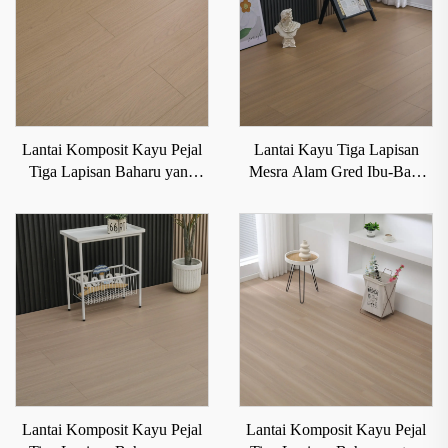
Lantai Komposit Kayu Pejal
Lantai Kayu Tiga Lapisan
Tiga Lapisan Baharu yang
Mesra Alam Gred Ibu-Bayi
Kedap Air dan Tahan Haus
untuk Kegunaan Isi Rumah
9013
Lantai Komposit Kayu Pejal
Lantai Komposit Kayu Pejal