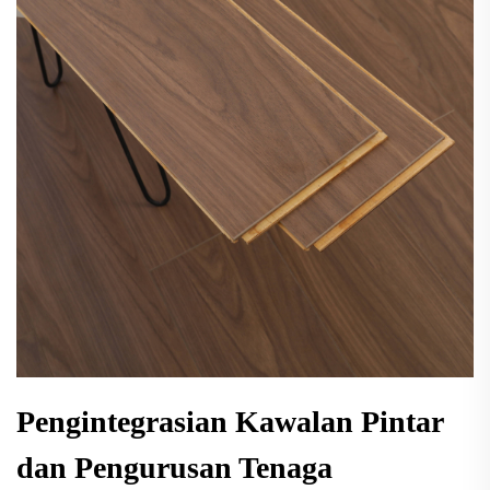
Pengintegrasian Kawalan Pintar
dan Pengurusan Tenaga