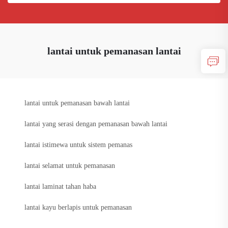
lantai untuk pemanasan lantai
lantai untuk pemanasan bawah lantai
lantai yang serasi dengan pemanasan bawah lantai
lantai istimewa untuk sistem pemanas
lantai selamat untuk pemanasan
lantai laminat tahan haba
lantai kayu berlapis untuk pemanasan