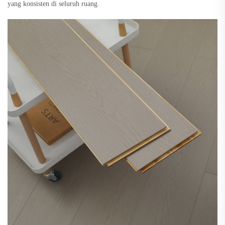
yang konsisten di seluruh ruang.