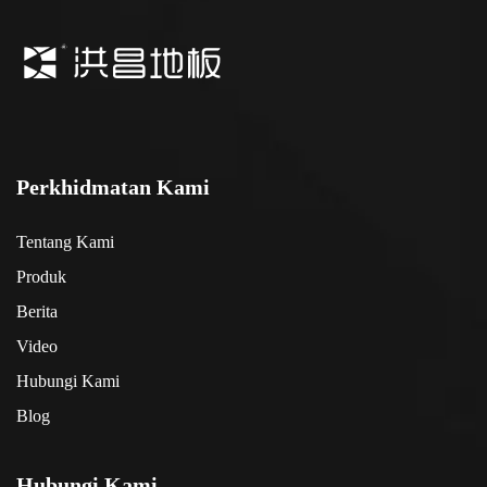
Perkhidmatan Kami
Tentang Kami
Produk
Berita
Video
Hubungi Kami
Blog
Hubungi Kami