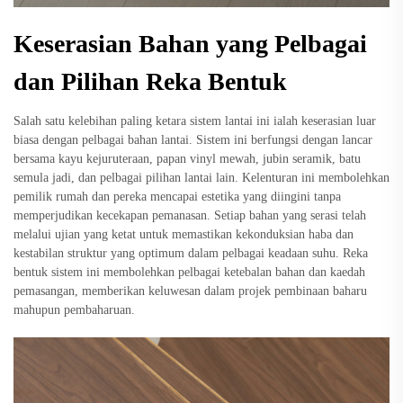
Keserasian Bahan yang Pelbagai
dan Pilihan Reka Bentuk
Salah satu kelebihan paling ketara sistem lantai ini ialah keserasian luar
biasa dengan pelbagai bahan lantai. Sistem ini berfungsi dengan lancar
bersama kayu kejuruteraan, papan vinyl mewah, jubin seramik, batu
semula jadi, dan pelbagai pilihan lantai lain. Kelenturan ini membolehkan
pemilik rumah dan pereka mencapai estetika yang diingini tanpa
memperjudikan kecekapan pemanasan. Setiap bahan yang serasi telah
melalui ujian yang ketat untuk memastikan kekonduksian haba dan
kestabilan struktur yang optimum dalam pelbagai keadaan suhu. Reka
bentuk sistem ini membolehkan pelbagai ketebalan bahan dan kaedah
pemasangan, memberikan keluwesan dalam projek pembinaan baharu
mahupun pembaharuan.