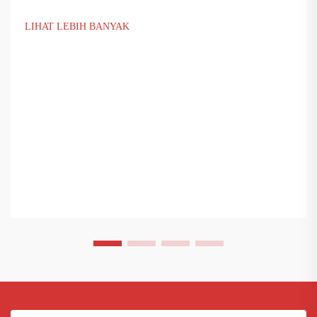
Ia telah muncul sebagai penyelesaian revolusioner yang berubah
bagaimana perniagaan menghadapi keperluan lantai mereka...
LIHAT LEBIH BANYAK