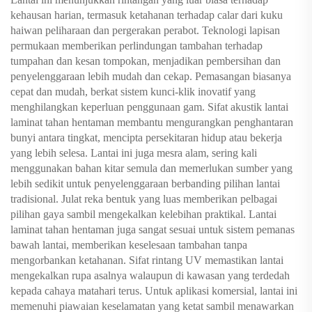
kehausan harian, termasuk ketahanan terhadap calar dari kuku
haiwan peliharaan dan pergerakan perabot. Teknologi lapisan
permukaan memberikan perlindungan tambahan terhadap
tumpahan dan kesan tompokan, menjadikan pembersihan dan
penyelenggaraan lebih mudah dan cekap. Pemasangan biasanya
cepat dan mudah, berkat sistem kunci-klik inovatif yang
menghilangkan keperluan penggunaan gam. Sifat akustik lantai
laminat tahan hentaman membantu mengurangkan penghantaran
bunyi antara tingkat, mencipta persekitaran hidup atau bekerja
yang lebih selesa. Lantai ini juga mesra alam, sering kali
menggunakan bahan kitar semula dan memerlukan sumber yang
lebih sedikit untuk penyelenggaraan berbanding pilihan lantai
tradisional. Julat reka bentuk yang luas memberikan pelbagai
pilihan gaya sambil mengekalkan kelebihan praktikal. Lantai
laminat tahan hentaman juga sangat sesuai untuk sistem pemanas
bawah lantai, memberikan keselesaan tambahan tanpa
mengorbankan ketahanan. Sifat rintang UV memastikan lantai
mengekalkan rupa asalnya walaupun di kawasan yang terdedah
kepada cahaya matahari terus. Untuk aplikasi komersial, lantai ini
memenuhi piawaian keselamatan yang ketat sambil menawarkan