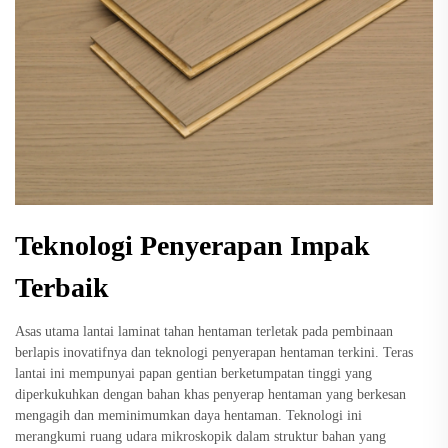
Teknologi Penyerapan Impak
Terbaik
Asas utama lantai laminat tahan hentaman terletak pada pembinaan
berlapis inovatifnya dan teknologi penyerapan hentaman terkini. Teras
lantai ini mempunyai papan gentian berketumpatan tinggi yang
diperkukuhkan dengan bahan khas penyerap hentaman yang berkesan
mengagih dan meminimumkan daya hentaman. Teknologi ini
merangkumi ruang udara mikroskopik dalam struktur bahan yang