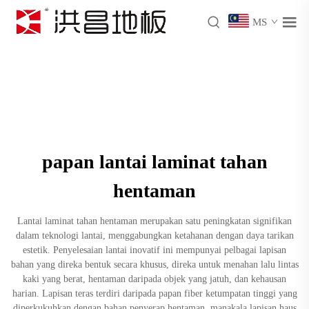
MS
papan lantai laminat tahan
hentaman
Lantai laminat tahan hentaman merupakan satu peningkatan signifikan
dalam teknologi lantai, menggabungkan ketahanan dengan daya tarikan
estetik. Penyelesaian lantai inovatif ini mempunyai pelbagai lapisan
bahan yang direka bentuk secara khusus, direka untuk menahan lalu lintas
kaki yang berat, hentaman daripada objek yang jatuh, dan kehausan
harian. Lapisan teras terdiri daripada papan fiber ketumpatan tinggi yang
diperkukuhkan dengan bahan penyerap hentaman, manakala lapisan haus