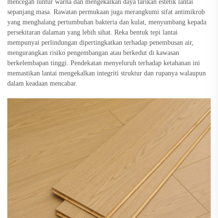
mencegah luntur warna dan mengekalkan daya tarikan estetik lantai
sepanjang masa. Rawatan permukaan juga merangkumi sifat antimikrob
yang menghalang pertumbuhan bakteria dan kulat, menyumbang kepada
persekitaran dalaman yang lebih sihat. Reka bentuk tepi lantai
mempunyai perlindungan dipertingkatkan terhadap penembusan air,
mengurangkan risiko pengembangan atau berkedut di kawasan
berkelembapan tinggi. Pendekatan menyeluruh terhadap ketahanan ini
memastikan lantai mengekalkan integriti struktur dan rupanya walaupun
dalam keadaan mencabar.