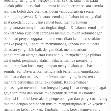
sebarang ruang. Dari perspektif alam sekitar, lantai oak padu
adalah pilihan berkekalan, kerana ia boleh terurai secara semula
jadi dan boleh diperoleh dari hutan yang diuruskan secara
bertanggungjawab. Kekuatan semula jadi bahan ini menyediakan
sifat peredam bunyi yang sangat baik, mengurangkan
penghantaran bunyi antara tingkat-tingkat. Kelakuan semula jadi
oak terhadap kulat dan serangga meminimumkan kebimbangan
berkaitan penyelenggaraan dan memastikan keutuhan struktur
jangka panjang. Lantai ini menyumbang kepada kualiti udara
dalaman yang lebih baik dengan tidak membenarkan
pengumpulan alergen atau kutu habuk, menjadikannya pilihan
ideal untuk penghidap alahan. Sifat termalnya membantu
mengurangkan kos tenaga dengan menyediakan penebatan
semula jadi. Daya tarikan semula jadi bahan ini meningkatkan
nilai harta dan memastikan relevan estetik yang konsisten tanpa
mengira perubahan trend reka bentuk. Kebolehtelapan
pemasangan membolehkan integrasi yang lancar dengan pelbagai
gaya seni bina dan skema reka bentuk dalaman. Kestabilan
dimensi lantai ini bermaksud pengembangan dan pengecutan yang
minima dengan perubahan musim, mengurangkan risiko kejadian
ruang atau kebengkokan. Tambahan pula, kepadatannya yang