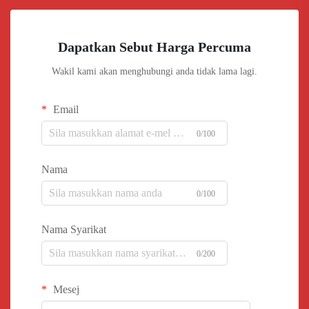
Dapatkan Sebut Harga Percuma
Wakil kami akan menghubungi anda tidak lama lagi.
Email
0/100
Nama
0/100
Nama Syarikat
0/200
Mesej