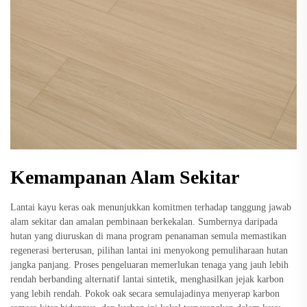
Kemampanan Alam Sekitar
Lantai kayu keras oak menunjukkan komitmen terhadap tanggung jawab
alam sekitar dan amalan pembinaan berkekalan. Sumbernya daripada
hutan yang diuruskan di mana program penanaman semula memastikan
regenerasi berterusan, pilihan lantai ini menyokong pemuliharaan hutan
jangka panjang. Proses pengeluaran memerlukan tenaga yang jauh lebih
rendah berbanding alternatif lantai sintetik, menghasilkan jejak karbon
yang lebih rendah. Pokok oak secara semulajadinya menyerap karbon