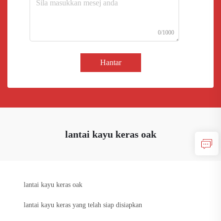
0/1000
Hantar
lantai kayu keras oak
lantai kayu keras oak
lantai kayu keras yang telah siap disiapkan