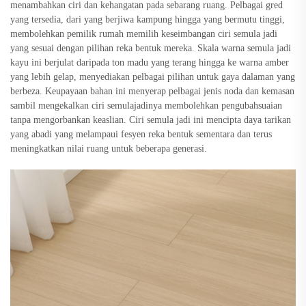
menambahkan ciri dan kehangatan pada sebarang ruang. Pelbagai gred
yang tersedia, dari yang berjiwa kampung hingga yang bermutu tinggi,
membolehkan pemilik rumah memilih keseimbangan ciri semula jadi
yang sesuai dengan pilihan reka bentuk mereka. Skala warna semula jadi
kayu ini berjulat daripada ton madu yang terang hingga ke warna amber
yang lebih gelap, menyediakan pelbagai pilihan untuk gaya dalaman yang
berbeza. Keupayaan bahan ini menyerap pelbagai jenis noda dan kemasan
sambil mengekalkan ciri semulajadinya membolehkan pengubahsuaian
tanpa mengorbankan keaslian. Ciri semula jadi ini mencipta daya tarikan
yang abadi yang melampaui fesyen reka bentuk sementara dan terus
meningkatkan nilai ruang untuk beberapa generasi.