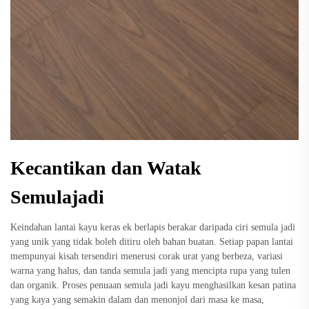
Kecantikan dan Watak
Semulajadi
Keindahan lantai kayu keras ek berlapis berakar daripada ciri semula jadi
yang unik yang tidak boleh ditiru oleh bahan buatan. Setiap papan lantai
mempunyai kisah tersendiri menerusi corak urat yang berbeza, variasi
warna yang halus, dan tanda semula jadi yang mencipta rupa yang tulen
dan organik. Proses penuaan semula jadi kayu menghasilkan kesan patina
yang kaya yang semakin dalam dan menonjol dari masa ke masa,