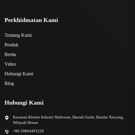
Perkhidmatan Kami
Tentang Kami
Produk
Berita
Video
Hubungi Kami
Blog
Hubungi Kami
Kawasan Kluster Industri Shihewan, Daerah Gushi, Bandar Xinyang,
Wilayah Henan
+86-18864493228