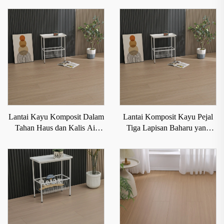
Lantai Kayu Komposit Dalam
Lantai Komposit Kayu Pejal
Tahan Haus dan Kalis Air
Tiga Lapisan Baharu yang
6007
Kedap Air dan Tahan Haus
9015