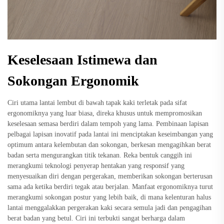
Keselesaan Istimewa dan
Sokongan Ergonomik
Ciri utama lantai lembut di bawah tapak kaki terletak pada sifat
ergonomiknya yang luar biasa, direka khusus untuk mempromosikan
keselesaan semasa berdiri dalam tempoh yang lama. Pembinaan lapisan
pelbagai lapisan inovatif pada lantai ini menciptakan keseimbangan yang
optimum antara kelembutan dan sokongan, berkesan mengagihkan berat
badan serta mengurangkan titik tekanan. Reka bentuk canggih ini
merangkumi teknologi penyerap hentakan yang responsif yang
menyesuaikan diri dengan pergerakan, memberikan sokongan berterusan
sama ada ketika berdiri tegak atau berjalan. Manfaat ergonomiknya turut
merangkumi sokongan postur yang lebih baik, di mana kelenturan halus
lantai menggalakkan pergerakan kaki secara semula jadi dan pengagihan
berat badan yang betul. Ciri ini terbukti sangat berharga dalam