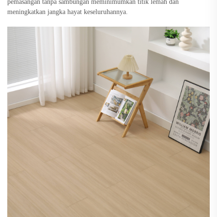
pemasangan tanpa sambungan meminimumkan titik lemah dan
meningkatkan jangka hayat keseluruhannya.