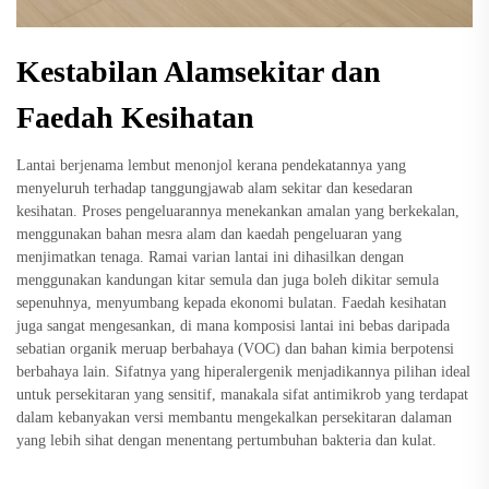
Kestabilan Alamsekitar dan
Faedah Kesihatan
Lantai berjenama lembut menonjol kerana pendekatannya yang
menyeluruh terhadap tanggungjawab alam sekitar dan kesedaran
kesihatan. Proses pengeluarannya menekankan amalan yang berkekalan,
menggunakan bahan mesra alam dan kaedah pengeluaran yang
menjimatkan tenaga. Ramai varian lantai ini dihasilkan dengan
menggunakan kandungan kitar semula dan juga boleh dikitar semula
sepenuhnya, menyumbang kepada ekonomi bulatan. Faedah kesihatan
juga sangat mengesankan, di mana komposisi lantai ini bebas daripada
sebatian organik meruap berbahaya (VOC) dan bahan kimia berpotensi
berbahaya lain. Sifatnya yang hiperalergenik menjadikannya pilihan ideal
untuk persekitaran yang sensitif, manakala sifat antimikrob yang terdapat
dalam kebanyakan versi membantu mengekalkan persekitaran dalaman
yang lebih sihat dengan menentang pertumbuhan bakteria dan kulat.