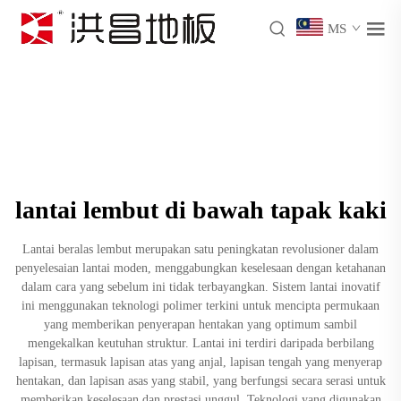
MS
lantai lembut di bawah tapak kaki
Lantai beralas lembut merupakan satu peningkatan revolusioner dalam
penyelesaian lantai moden, menggabungkan keselesaan dengan ketahanan
dalam cara yang sebelum ini tidak terbayangkan. Sistem lantai inovatif
ini menggunakan teknologi polimer terkini untuk mencipta permukaan
yang memberikan penyerapan hentakan yang optimum sambil
mengekalkan keutuhan struktur. Lantai ini terdiri daripada berbilang
lapisan, termasuk lapisan atas yang anjal, lapisan tengah yang menyerap
hentakan, dan lapisan asas yang stabil, yang berfungsi secara serasi untuk
memberikan keselesaan dan prestasi unggul. Teknologi yang digunakan