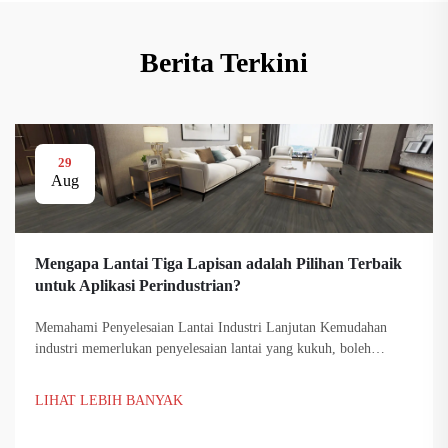
Berita Terkini
29
Aug
Mengapa Lantai Tiga Lapisan adalah Pilihan Terbaik
untuk Aplikasi Perindustrian?
Memahami Penyelesaian Lantai Industri Lanjutan Kemudahan
industri memerlukan penyelesaian lantai yang kukuh, boleh
dipercayai, dan tahan lama yang mampu menahan jentera berat,
lalu lintas pejalan kaki yang berterusan, dan pelbagai jenama
LIHAT LEBIH BANYAK
bahan kimia. Sistem...