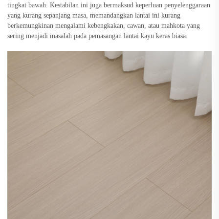
tingkat bawah. Kestabilan ini juga bermaksud keperluan penyelenggaraan
yang kurang sepanjang masa, memandangkan lantai ini kurang
berkemungkinan mengalami kebengkakan, cawan, atau mahkota yang
sering menjadi masalah pada pemasangan lantai kayu keras biasa.