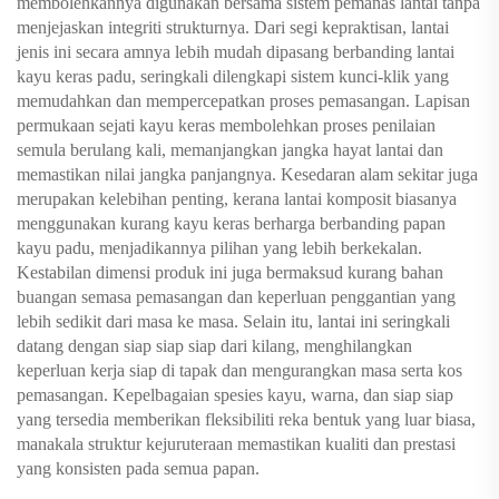
membolehkannya digunakan bersama sistem pemanas lantai tanpa
menjejaskan integriti strukturnya. Dari segi kepraktisan, lantai
jenis ini secara amnya lebih mudah dipasang berbanding lantai
kayu keras padu, seringkali dilengkapi sistem kunci-klik yang
memudahkan dan mempercepatkan proses pemasangan. Lapisan
permukaan sejati kayu keras membolehkan proses penilaian
semula berulang kali, memanjangkan jangka hayat lantai dan
memastikan nilai jangka panjangnya. Kesedaran alam sekitar juga
merupakan kelebihan penting, kerana lantai komposit biasanya
menggunakan kurang kayu keras berharga berbanding papan
kayu padu, menjadikannya pilihan yang lebih berkekalan.
Kestabilan dimensi produk ini juga bermaksud kurang bahan
buangan semasa pemasangan dan keperluan penggantian yang
lebih sedikit dari masa ke masa. Selain itu, lantai ini seringkali
datang dengan siap siap siap dari kilang, menghilangkan
keperluan kerja siap di tapak dan mengurangkan masa serta kos
pemasangan. Kepelbagaian spesies kayu, warna, dan siap siap
yang tersedia memberikan fleksibiliti reka bentuk yang luar biasa,
manakala struktur kejuruteraan memastikan kualiti dan prestasi
yang konsisten pada semua papan.