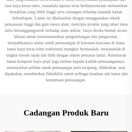
rasa kayu keras tulen, manakala lapisan teras berkejuruteraan memastikan
kestabilan yang lebih tinggi serta rintangan terhadap masalah kaitan
kelembapan. Lantai ini dikeluarkan dengan menggunakan teknik
pemanasan tinggi dan gam mesra alam, mencipta produk yang tahan lama
serta bertanggungjawab terhadap alam sekitar. Ianya direka bentuk secara
khusus untuk meminimumkan pengembangan dan pengecutan,
menjadikannya sesuai untuk pemasangan di kawasan-kawasan di mana
lantai kayu keras tulen tradisional mungkin bermasalah, termasuklah di
tingkat bawah tanah dan bilik dengan sistem pemanas lantai. Kelenturan
lantai komposit kayu pejal juga meluas kepada kaedah pemasangannya,
menawarkan pilihan untuk pemasangan jenis terapung, dilekatkan, atau
dipakukan, memberikan fleksibiliti untuk pelbagai keadaan sub-lantai dan
keutamaan pemasangan.
Cadangan Produk Baru