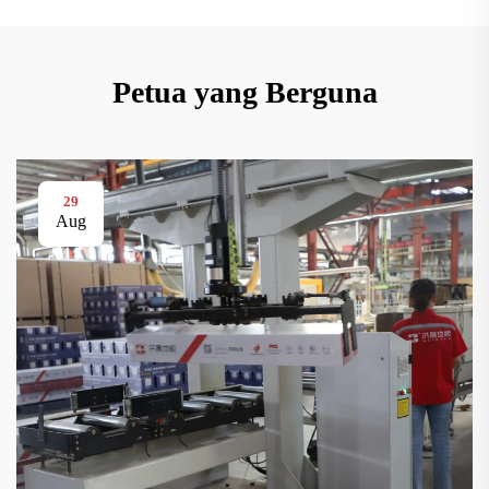
Petua yang Berguna
29
Aug