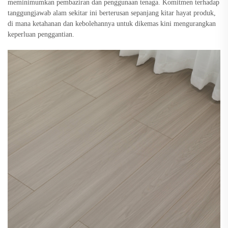
meminimumkan pembaziran dan penggunaan tenaga. Komitmen terhadap
tanggungjawab alam sekitar ini berterusan sepanjang kitar hayat produk,
di mana ketahanan dan kebolehannya untuk dikemas kini mengurangkan
keperluan penggantian.