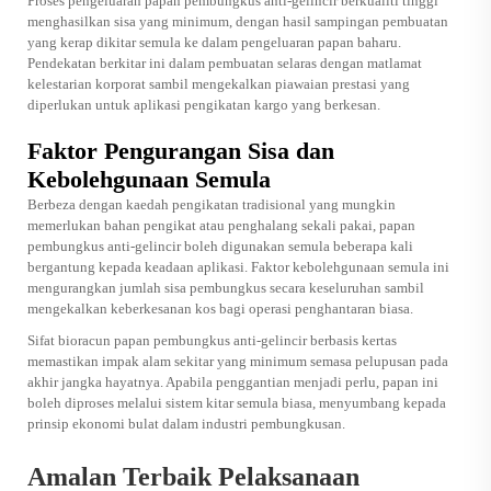
Proses pengeluaran papan pembungkus anti-gelincir berkualiti tinggi
menghasilkan sisa yang minimum, dengan hasil sampingan pembuatan
yang kerap dikitar semula ke dalam pengeluaran papan baharu.
Pendekatan berkitar ini dalam pembuatan selaras dengan matlamat
kelestarian korporat sambil mengekalkan piawaian prestasi yang
diperlukan untuk aplikasi pengikatan kargo yang berkesan.
Faktor Pengurangan Sisa dan
Kebolehgunaan Semula
Berbeza dengan kaedah pengikatan tradisional yang mungkin
memerlukan bahan pengikat atau penghalang sekali pakai, papan
pembungkus anti-gelincir boleh digunakan semula beberapa kali
bergantung kepada keadaan aplikasi. Faktor kebolehgunaan semula ini
mengurangkan jumlah sisa pembungkus secara keseluruhan sambil
mengekalkan keberkesanan kos bagi operasi penghantaran biasa.
Sifat bioracun papan pembungkus anti-gelincir berbasis kertas
memastikan impak alam sekitar yang minimum semasa pelupusan pada
akhir jangka hayatnya. Apabila penggantian menjadi perlu, papan ini
boleh diproses melalui sistem kitar semula biasa, menyumbang kepada
prinsip ekonomi bulat dalam industri pembungkusan.
Amalan Terbaik Pelaksanaan