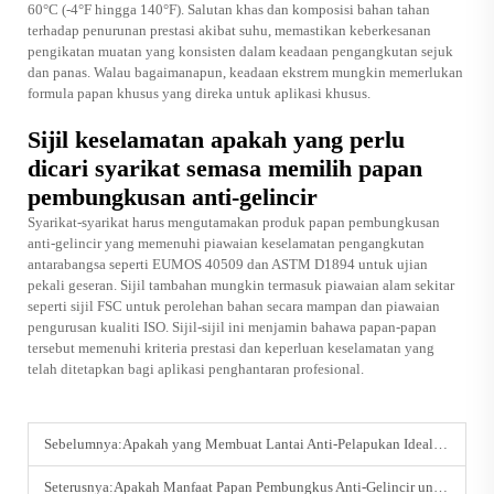
60°C (-4°F hingga 140°F). Salutan khas dan komposisi bahan tahan
terhadap penurunan prestasi akibat suhu, memastikan keberkesanan
pengikatan muatan yang konsisten dalam keadaan pengangkutan sejuk
dan panas. Walau bagaimanapun, keadaan ekstrem mungkin memerlukan
formula papan khusus yang direka untuk aplikasi khusus.
Sijil keselamatan apakah yang perlu
dicari syarikat semasa memilih papan
pembungkusan anti-gelincir
Syarikat-syarikat harus mengutamakan produk papan pembungkusan
anti-gelincir yang memenuhi piawaian keselamatan pengangkutan
antarabangsa seperti EUMOS 40509 dan ASTM D1894 untuk ujian
pekali geseran. Sijil tambahan mungkin termasuk piawaian alam sekitar
seperti sijil FSC untuk perolehan bahan secara mampan dan piawaian
pengurusan kualiti ISO. Sijil-sijil ini menjamin bahawa papan-papan
tersebut memenuhi kriteria prestasi dan keperluan keselamatan yang
telah ditetapkan bagi aplikasi penghantaran profesional.
Sebelumnya:
Apakah yang Membuat Lantai Anti-Pelapukan Ideal untuk Persekitaran yang Keras?
Seterusnya:
Apakah Manfaat Papan Pembungkus Anti-Gelincir untuk Pembungkusan Eksport