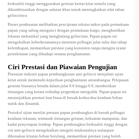
berkualiti tinggi menggunakan gentian kertas kitar semula yang
dikombinasikan dengan salutan khas untuk meningkatkan sifat tahan
gelincirnya.
Proses pembuatan melibatkan penciptaan tekstur mikro pada permukaan
papan yang saling mengunci dengan permukaan kargo, menghasilkan
lekatan mekanikal yang menghalang gelinciran. Papan-papan ini
mengekalkan keberkesanannya merentas pelbagai julat suhu dan tahap
kelembapan, memastikan prestasi yang konsisten tanpa mengira syarat
persekitaran yang dihadapi semasa penghantaran.
Ciri Prestasi dan Piawaian Pengujian
Piawaian industri
papan pembungkusan anti gelincir
menjalani ujian
ketat untuk memenuhi keperluan penghantaran antarabangsa. Pelepasan
geseran biasanya berada dalam julat 0.6 hingga 0.9, memberikan
rintangan yang ketara terhadap pergerakan mengufuk. Papan-papan ini
menunjukkan prestasi luar biasa di bawah kedua-dua keadaan beban
statik dan dinamik.
Protokol ujian menilai prestasi papan pembungkus di bawah pelbagai
keadaan tekanan, termasuk rintangan getaran, kekuatan mampatan, dan
kadar penyerapan lembap. Papan pembungkus berkualiti tinggi dengan
ciri anti-gelincir mengekalkan integriti strukturalnya walaupun
dikenakan kitaran beban berulang, memastikan prestasi yang boleh