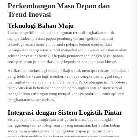
Perkembangan Masa Depan dan
Trend Inovasi
Teknologi Bahan Maju
Usaha penyelidikan dan pembangunan terus ditingkatkan untuk
memperkukuh prestasi papan pembungkus anti-gelincir melalui
teknologi bahan lanjutan. Formula pelapis baharu menjanjikan
peningkatan ciri geseran sambil mengekalkan piawaian kelestarian alam
sekitar. Inovasi ini berfokus kepada pemansangan jangka hayat papan
serta perluasan julat aplikasi bagi keperluan penghantaran khusus.
Aplikasi nanoteknologi sedang dikaji untuk mencipta tekstur permukaan
yang lebih berkesan lagi, memberikan daya cengkaman unggul tanpa
meningkatkan ketebalan atau berat papan. Perkembangan ini berpotensi
merevolusikan keberkesanan papan pembungkus anti-gelincir sambil
mengekalkan ciri ringan yang menjadikannya praktikal untuk aplikasi
penghantaran secara meluas.
Integrasi dengan Sistem Logistik Pintar
Sistem papan pembungkusan anti-gelincir masa depan mungkin
menggabungkan teknologi sensor yang memantau kestabilan beban
secara masa nyata semasa pengangkutan. Papan pintar ini boleh
memberikan maklum balas berterusan mengenai status keselamatan