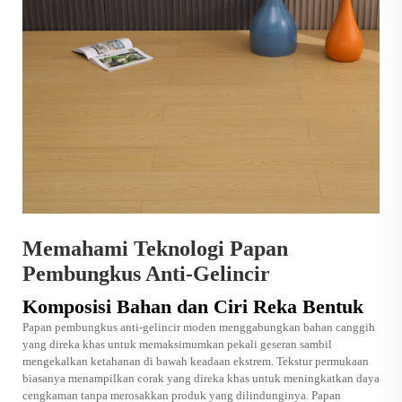
Memahami Teknologi Papan
Pembungkus Anti-Gelincir
Komposisi Bahan dan Ciri Reka Bentuk
Papan pembungkus anti-gelincir moden menggabungkan bahan canggih
yang direka khas untuk memaksimumkan pekali geseran sambil
mengekalkan ketahanan di bawah keadaan ekstrem. Tekstur permukaan
biasanya menampilkan corak yang direka khas untuk meningkatkan daya
cengkaman tanpa merosakkan produk yang dilindunginya. Papan