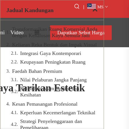
|
MS
Jadual Kandungan
Transformasikan Ruang Komersial Anda
mi
Video
Dapatkan Sebut Harga
dengan Kehalusan Kayu Semula Jadi
Keliaran Reka Bentuk dan Impak Visual
Integrasi Gaya Kontemporari
Keupayaan Peningkatan Ruang
Faedah Bahan Premium
Nilai Pelaburan Jangka Panjang
ya Tarikan Estetik
Kelebihan Alam Sekitar dan
Kesihatan
Kesan Pemasangan Profesional
Keperluan Kecemerlangan Teknikal
Strategi Penyelenggaraan dan
Pemeliharaan