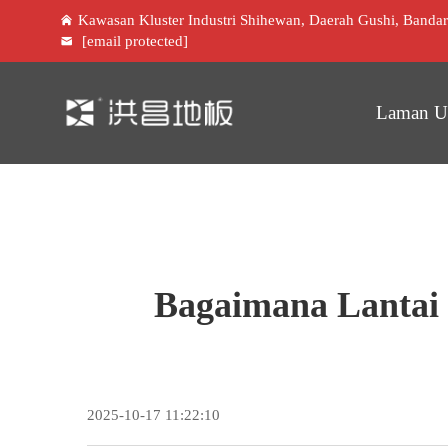
Kawasan Kluster Industri Shihewan, Daerah Gushi, Banda
[email protected]
Laman U
Bagaimana Lantai 
2025-10-17 11:22:10