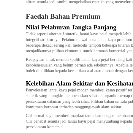
aliran semula jadi sambil mengekalkan estetika yang menyeluru
Faedah Bahan Premium
Nilai Pelaburan Jangka Panjang
Tidak seperti alternatif sintetik, lantai kayu pejal menjadi leb
integriti strukturnya. Pelaburan awal pada lantai kayu premiu
beberapa dekad, sering kali melebihi tempoh beberapa kitaran 
menjadikannya pilihan ekonomik untuk hartanah komersial yang
Keupayaan untuk membaikpulih lantai kayu pejal berulang kali
kebolehsesuaian yang belum pernah ada sebelumnya. Apabila tre
boleh dipulihkan kepada kecantikan asal atau diubah dengan kem
Kelebihan Alam Sekitar dan Kesihata
Penyelesaian lantai kayu pejal moden memberi kesan positif ter
sintetik yang mungkin membebaskan sebatian organik meruap (
persekitaran dalaman yang lebih sihat. Pilihan bahan semula ja
komitmen korporat terhadap tanggungjawab alam sekitar.
Ciri termal kayu memberi manfaat tambahan dengan membantu
Ciri penebat semula jadi lantai kayu pejal menyumbang kepada k
persekitaran komersial.