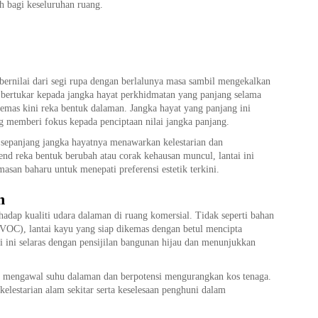
h bagi keseluruhan ruang.
ih bernilai dari segi rupa dengan berlalunya masa sambil mengekalkan
m bertukar kepada jangka hayat perkhidmatan yang panjang selama
kemas kini reka bentuk dalaman. Jangka hayat yang panjang ini
 memberi fokus kepada penciptaan nilai jangka panjang.
 sepanjang jangka hayatnya menawarkan kelestarian dan
nd reka bentuk berubah atau corak kehausan muncul, lantai ini
asan baharu untuk menepati preferensi estetik terkini.
n
hadap kualiti udara dalaman di ruang komersial. Tidak seperti bahan
VOC), lantai kayu yang siap dikemas dengan betul mencipta
di ini selaras dengan pensijilan bangunan hijau dan menunjukkan
 mengawal suhu dalaman dan berpotensi mengurangkan kos tenaga.
elestarian alam sekitar serta keselesaan penghuni dalam