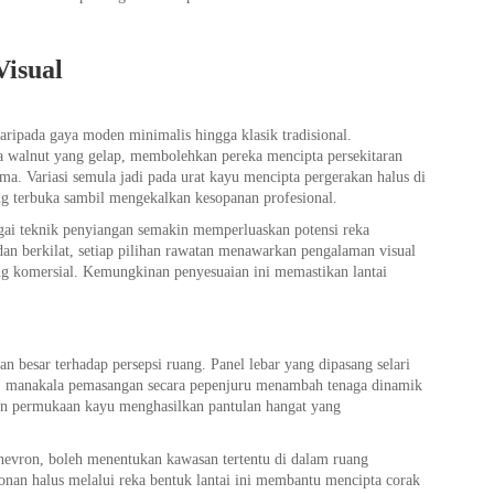
Visual
daripada gaya moden minimalis hingga klasik tradisional.
a walnut yang gelap, membolehkan pereka mencipta persekitaran
ma. Variasi semula jadi pada urat kayu mencipta pergerakan halus di
g terbuka sambil mengekalkan kesopanan profesional.
gai teknik penyiangan semakin memperluaskan potensi reka
dan berkilat, setiap pilihan rawatan menawarkan pengalaman visual
ang komersial. Kemungkinan penyesuaian ini memastikan lantai
n besar terhadap persepsi ruang. Panel lebar yang dipasang selari
as, manakala pemasangan secara pepenjuru menambah tenaga dinamik
ngan permukaan kayu menghasilkan pantulan hangat yang
 chevron, boleh menentukan kawasan tertentu di dalam ruang
onan halus melalui reka bentuk lantai ini membantu mencipta corak