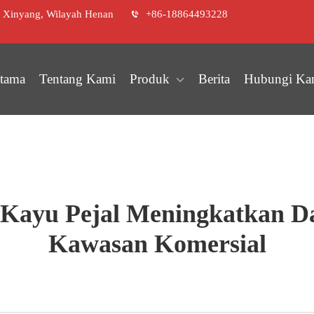
r Xinyang, Wilayah Henan
+86-18864493228
tama
Tentang Kami
Produk
Berita
Hubungi Ka
Kayu Pejal Meningkatkan Da
Kawasan Komersial