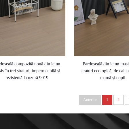
doseală compozită nouă din lemn
Pardoseală din lemn masiv
iv în trei straturi, impermeabilă și
straturi ecologică, de calit
rezistentă la uzură 9019
mamă și copil
Anterior
1
2