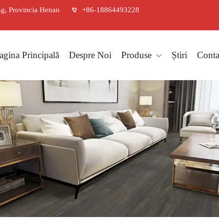
ng, Provincia Henan
+86-18864493228
agina Principală
Despre Noi
Produse
Știri
Conta