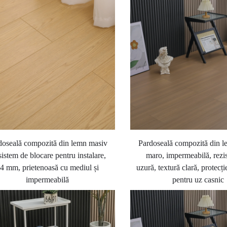
doseală compozită din lemn masiv
Pardoseală compozită din 
sistem de blocare pentru instalare,
maro, impermeabilă, rezis
4 mm, prietenoasă cu mediul și
uzură, textură clară, protecț
impermeabilă
pentru uz casnic