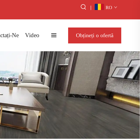
|
RO
ctați-Ne
Video
Obțineți o ofertă