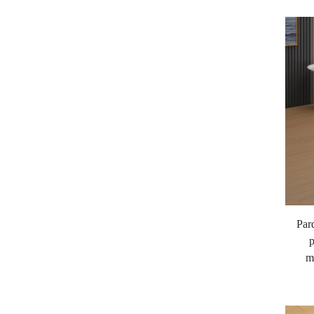
Par
p
m