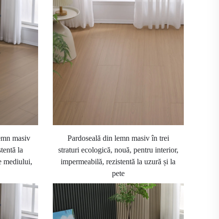
lemn masiv
Pardoseală din lemn masiv în trei
tentă la
straturi ecologică, nouă, pentru interior,
ie mediului,
impermeabilă, rezistentă la uzură și la
pete