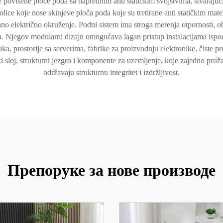
 povišene ploče poda sa naprednim anti statičkim svojstvima, stvarajući
ice koje nose skinjeve ploča poda koje su tretirane anti statičkim materi
ano električno okruženje. Podni sistem ima stroga merenja otpornosti
eta. Njegov modularni dizajn omogućava lagan pristup instalacijama isp
ka, prostorije sa serverima, fabrike za proizvodnju elektronike, čiste p
i sloj, strukturni jezgro i komponente za uzemljenje, koje zajedno pruža
održavaju strukturnu integritet i izdržljivost.
Препоруке за нове производе