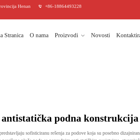
rovincija Henan
+86-18864493228
a Stranica
O nama
Proizvodi
Novosti
Kontaktir
antistatička podna konstrukcija
edstavljaju sofisticiranu rešenja za podove koja su posebno dizajnirana