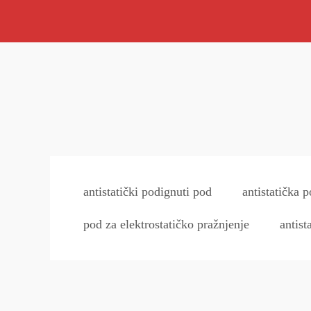
antistatički podignuti pod
antistatička 
pod za elektrostatičko pražnjenje
antist