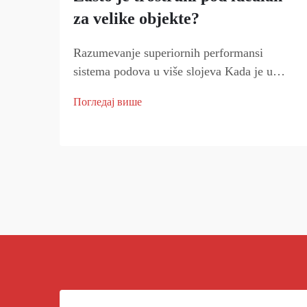
za velike objekte?
Razumevanje superiornih performansi
sistema podova u više slojeva Kada je u
pitanju izbor podova za velike objekte,
Погледај више
odabir ide daleko dalje od samo estetike. A
predstavlja vrh savremene tehnologije izrade
podova, nudeći bez...