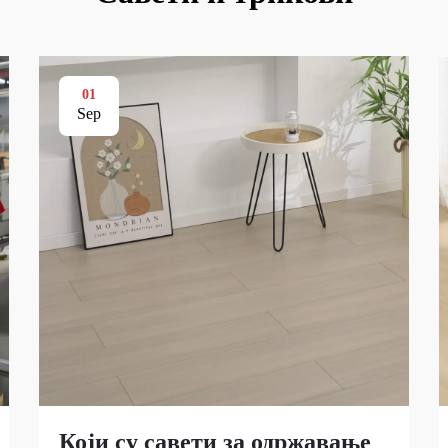
01
Sep
Који су савети за одржавање