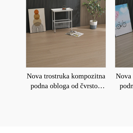
Nova trostruka kompozitna
Nova 
podna obloga od čvrstog
podn
drveta koja je vodootporna
drvet
i otporna na habanje 9015
i otp