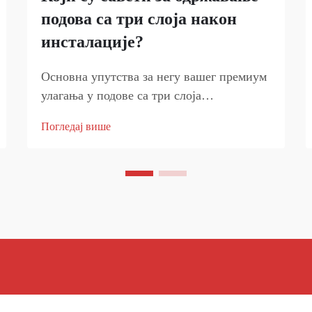
подова са три слоја након
инсталације?
Основна упутства за негу вашег премиум
улагања у подове са три слоја
Инсталирање подова са три слоја у вашем
Погледај више
дом уноси значајно улагање у естетику и
функционалност. Да бисте заштитили ово
улагање и осигурали да ваш под
одржава...