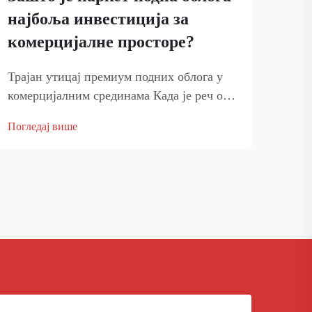
је и
најбоља инвестиција за
прем
комерцијалне просторе?
Трајан утицај премиум подних облога у
комерцијалним срединама Када је реч о
опремању комерцијалних простора, мало
Погледај више
која одлука има толико велики значај као
избор праве подне облоге. Паркет подна
облога представља сведочанство већном
вредним елеганција...