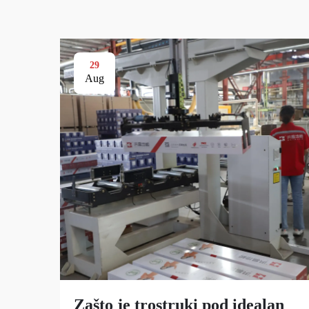
29
Aug
Zašto je trostruki pod idealan