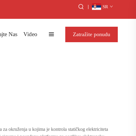
|
SR
ajte Nas
Video
Zatražite ponudu
 za okruženja u kojima je kontrola statičkog elektriciteta