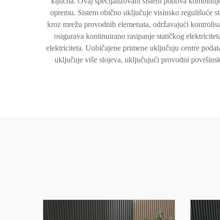
ključna. Ovaj specijalizovani sistem podova kombinuje
opremu. Sistem obično uključuje visinsko regulišuće stol
kroz mrežu provodnih elemenata, održavajući kontrolis
osigurava kontinuirano rasipanje statičkog elektricit
elektriciteta. Uobičajene primene uključuju centre podata
uključuje više slojeva, uključujući provodni površinsk