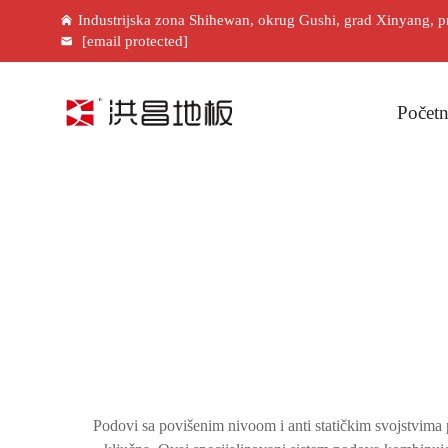
Industrijska zona Shihewan, okrug Gushi, grad Xinyang, p
[email protected]
Početn
Podovi sa povišenim nivoom i anti statičkim svojstvima pr