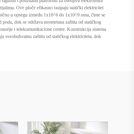
 sigurnu i pouzdanu platformu za osetljivu elektronsku
jalima. Ove ploče efikasno rasipaju statički elektricitet
, obično u opsegu između 1x10^6 do 1x10^9 oma, čime se
od poda, dok se održava neometana zaštita od statičkog
rostorije i telekomunikacione centre. Konstrukcija sistema
ju sveobuhvatnu zaštitu od statičkog elektriciteta, dok