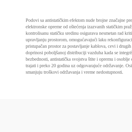
Podovi sa antistatičkim efektom nude brojne značajne pre
elektronske opreme od oštećenja izazvanih statičkim pra
kontrolisanu statičku sredinu osigurava nesmetan rad kr
upravljanju prostorom, omogućavajući laku rekonfiguraciju
pristupačan prostor za postavljanje kablova, cevi i drug
doprinosi poboljšanoj distribuciji vazduha kada se integri
bezbednosti, antistatička svojstva štite i opremu i osoblje
trajati i preko 20 godina uz odgovarajuće održavanje. 
smanjuju troškovi održavanja i vreme nedostupnosti.