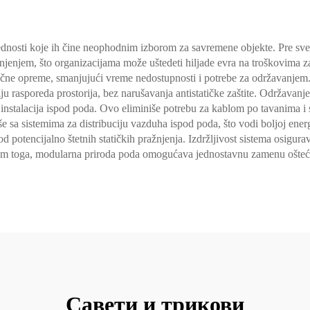
dnosti koje ih čine neophodnim izborom za savremene objekte. Pre svega
žnjenjem, što organizacijama može uštedeti hiljade evra na troškovima
itične opreme, smanjujući vreme nedostupnosti i potrebe za održavanje
 rasporeda prostorija, bez narušavanja antistatičke zaštite. Održavanje 
ih instalacija ispod poda. Ovo eliminiše potrebu za kablom po tavanima 
še sa sistemima za distribuciju vazduha ispod poda, što vodi boljoj energ
 od potencijalno štetnih statičkih pražnjenja. Izdržljivost sistema osigu
Osim toga, modularna priroda poda omogućava jednostavnu zamenu ošteć
Савети и трикови