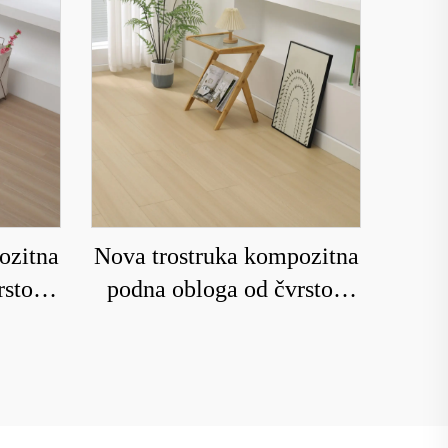
ozitna
Nova trostruka kompozitna
rstog
podna obloga od čvrstog
vo sa
drveta za domaćinstvo sa
ja je
podnim grejanjem koja je
i vodu
otporna na habanje i vodu
8212