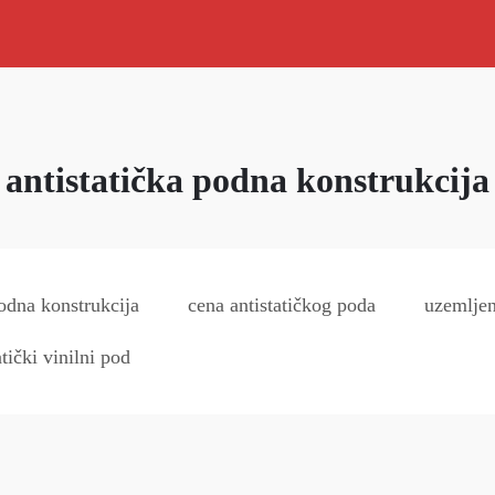
antistatička podna konstrukcija
podna konstrukcija
cena antistatičkog poda
uzemljen
atički vinilni pod