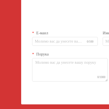
Е-маил
Им
0/100
Порука
0/1000