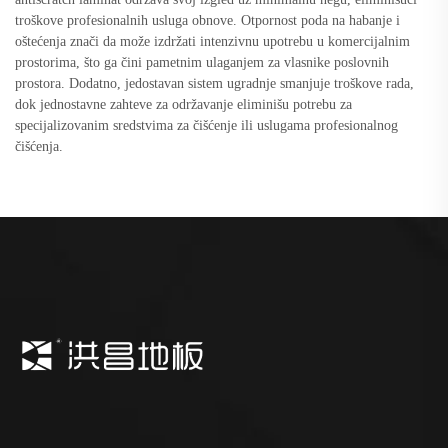
troškove profesionalnih usluga obnove. Otpornost poda na habanje i
oštećenja znači da može izdržati intenzivnu upotrebu u komercijalnim
prostorima, što ga čini pametnim ulaganjem za vlasnike poslovnih
prostora. Dodatno, jedostavan sistem ugradnje smanjuje troškove rada,
dok jednostavne zahteve za održavanje eliminišu potrebu za
specijalizovanim sredstvima za čišćenje ili uslugama profesionalnog
čišćenja.