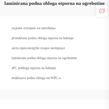
laminirana podna obloga otporna na ogrebotine
подови отпорни на оштећења
protuklizna podna obloga otporna na habanje
анти-преклапајући подни материјал
laminirana podna obloga otporna na ogrebotine
sPC podloga otporna na habanje
nesklizava podna obloga od WPC-a