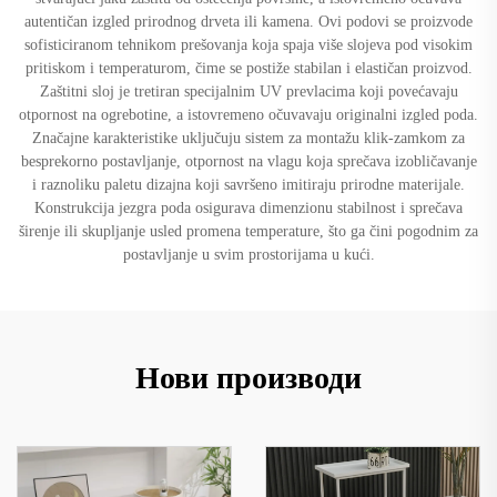
autentičan izgled prirodnog drveta ili kamena. Ovi podovi se proizvode
sofisticiranom tehnikom prešovanja koja spaja više slojeva pod visokim
pritiskom i temperaturom, čime se postiže stabilan i elastičan proizvod.
Zaštitni sloj je tretiran specijalnim UV prevlacima koji povećavaju
otpornost na ogrebotine, a istovremeno očuvavaju originalni izgled poda.
Značajne karakteristike uključuju sistem za montažu klik-zamkom za
besprekorno postavljanje, otpornost na vlagu koja sprečava izobličavanje
i raznoliku paletu dizajna koji savršeno imitiraju prirodne materijale.
Konstrukcija jezgra poda osigurava dimenzionu stabilnost i sprečava
širenje ili skupljanje usled promena temperature, što ga čini pogodnim za
postavljanje u svim prostorijama u kući.
Нови производи