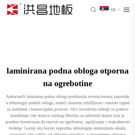
SR
laminirana podna obloga otporna
na ogrebotine
Antiscratch laminatna podna obloga predstavlja revolucionarni napredak
u tehnologiji podnih obloga, nudeći izuzetnu izdržljivost i estetski izgled
za stambene i komercijalne prostore. Ovo inovativno rešenje za podove
kombinuje više slojeva visokog fibrorka sa zaštitnim slojem koji je
posebno konstruisan da otporni na ogrebotine, oguljivanje i svakodnevno
trošenje. Gornji sloj koristi naprednu tehnologiju aluminijum-oksida,
stvarajući jaku zaštitu od oštećenja površine, a istovremeno očuvava