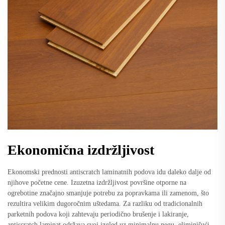
Ekonomična izdržljivost
Ekonomski prednosti antiscratch laminatnih podova idu daleko dalje od
njihove početne cene. Izuzetna izdržljivost površine otporne na
ogrebotine značajno smanjuje potrebu za popravkama ili zamenom, što
rezultira velikim dugoročnim uštedama. Za razliku od tradicionalnih
parketnih podova koji zahtevaju periodično brušenje i lakiranje,
antiscratch laminat održava svoj izgled uz minimalnu negu, eliminišući