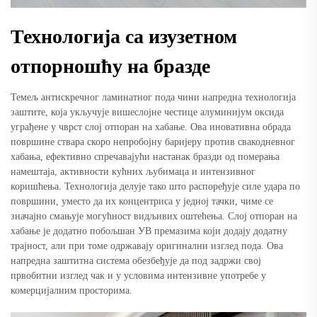
Технологија са изузетном
отпорношћу на бразде
Темељ антискречног ламинатног пода чини напредна технологија
заштите, која укључује вишеслојне честице алуминијум оксида
уграђене у чврст слој отпоран на хабање. Ова иновативна обрада
површине ствара скоро непробојну баријеру против свакодневног
хабања, ефективно спречавајући настанак бразди од померања
намештаја, активности кућних љубимаца и интензивног
коришћења. Технологија делује тако што распоређује силе удара по
површини, уместо да их концентриса у једној тачки, чиме се
значајно смањује могућност видљивих оштећења. Слој отпоран на
хабање је додатно побољшан УВ премазима који додају додатну
трајност, али при томе одржавају оригинални изглед пода. Ова
напредна заштитна система обезбеђује да под задржи свој
првобитни изглед чак и у условима интензивне употребе у
комерцијалним просторима.