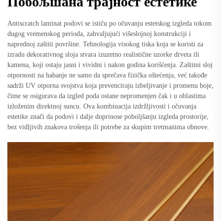
Побољшана трајност естетике
Antiscratch laminat podovi se ističu po očuvanju estetskog izgleda tokom
dugog vremenskog perioda, zahvaljujući višeslojnoj konstrukciji i
naprednoj zaštiti površine. Tehnologija visokog tiska koja se koristi za
izradu dekorativnog sloja stvara izuzetno realistične uzorke drveta ili
kamena, koji ostaju jasni i vividni i nakon godina korišćenja. Zaštitni sloj
otpornosti na habanje ne samo da sprečava fizička oštećenja, već takođe
sadrži UV otporna svojstva koja prevenciraju izbeljivanje i promenu boje,
čime se osigurava da izgled poda ostane nepromenjen čak i u oblastima
izloženim direktnoj suncu. Ova kombinacija izdržljivosti i očuvanja
estetike znači da podovi i dalje doprinose poboljšanju izgleda prostorije,
bez vidljivih znakova trošenja ili potrebe za skupim tretmanima obnove.