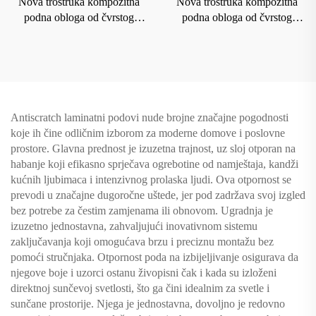
Nova trostruka kompozitna
Nova trostruka kompozitna
podna obloga od čvrstog
podna obloga od čvrstog
drveta za domaćinstvo sa
drveta za domaćinstvo sa
podnim grejanjem koja je
podnim grejanjem koja je
otporna na habanje i vodu
otporna na habanje i vodu
8209
8212
Antiscratch laminatni podovi nude brojne značajne pogodnosti
koje ih čine odličnim izborom za moderne domove i poslovne
prostore. Glavna prednost je izuzetna trajnost, uz sloj otporan na
habanje koji efikasno sprječava ogrebotine od namještaja, kandži
kućnih ljubimaca i intenzivnog prolaska ljudi. Ova otpornost se
prevodi u značajne dugoročne uštede, jer pod zadržava svoj izgled
bez potrebe za čestim zamjenama ili obnovom. Ugradnja je
izuzetno jednostavna, zahvaljujući inovativnom sistemu
zaključavanja koji omogućava brzu i preciznu montažu bez
pomoći stručnjaka. Otpornost poda na izbijeljivanje osigurava da
njegove boje i uzorci ostanu živopisni čak i kada su izloženi
direktnoj sunčevoj svetlosti, što ga čini idealnim za svetle i
sunčane prostorije. Njega je jednostavna, dovoljno je redovno