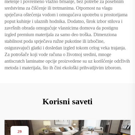
metenje i povremeno vlažno brisanje, bez potrebe za posebnim
sredstvima za čišćenje ili tretmanima. Otpornost na vlagu
sprječava oštećenja vodom i omogućava upotrebu u prostorijama
poput kuhinje i ulaznih hodnika. Dodatno, širok izbor stilova i
završnih obrada omogućuje vlasnicima domova da postignu
izgled premium materijala za samo deo troška. Dimenziona
stabilnost poda sprječava ružne pukotine ili izbočine,
osiguravajući glatki i dosledan izgled tokom celog veka trajanja.
Za potrošače koji vode računa o životnoj sredini, mnoge
antiscratch laminatne opcije proizvedene su uz korišćenje održivih
metoda i materijala, što ih čini ekološki prihvatljivim izborom.
Korisni saveti
29