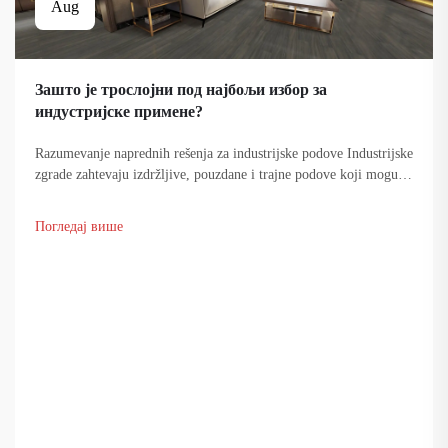
Aug
Зашто је троcлојни под најбољи избор за
индустријске примене?
Razumevanje naprednih rešenja za industrijske podove Industrijske
zgrade zahtevaju izdržljive, pouzdane i trajne podove koji mogu
da izdrže tešku opremu, stalno kretanje ljudi i različite hemijske
uticaje. Sistem...
Погледај више