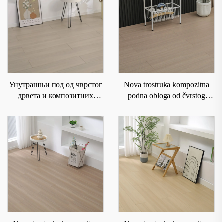
Унутрашњи под од чврстог
Nova trostruka kompozitna
дрвета и композитних
podna obloga od čvrstog
материјала је водоотпоран и
drveta koja je vodootporna i
отпоран на хабање 6001
otporna na habanje 9019