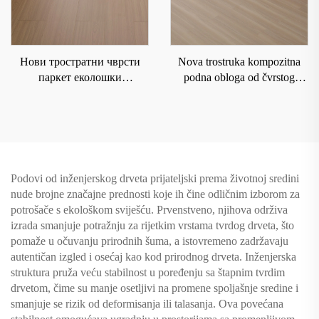
Нови тростратни чврсти
Nova trostruka kompozitna
паркет еколошки
podna obloga od čvrstog
пријатељски под за
drveta za domaćinstvo sa
унутрашњу
podnim grejanjem koja je
водонепропусност,
otporna na habanje i vodu
отпорност на хабање и
8209
мрље
Podovi od inženjerskog drveta prijateljski prema životnoj sredini
nude brojne značajne prednosti koje ih čine odličnim izborom za
potrošače s ekološkom sviješću. Prvenstveno, njihova održiva
izrada smanjuje potražnju za rijetkim vrstama tvrdog drveta, što
pomaže u očuvanju prirodnih šuma, a istovremeno zadržavaju
autentičan izgled i osećaj kao kod prirodnog drveta. Inženjerska
struktura pruža veću stabilnost u poređenju sa štapnim tvrdim
drvetom, čime su manje osetljivi na promene spoljašnje sredine i
smanjuje se rizik od deformisanja ili talasanja. Ova povećana