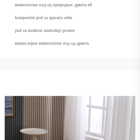
композитни под од природног дрвета e0
kompozitni pod za spavaću sobu
pod za moderni unutrašnji prostor
вишеслојни композитни под од дрвета