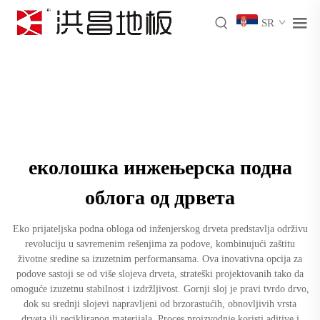
SR
еколошка инжењерска подна
облога од дрвета
Eko prijateljska podna obloga od inženjerskog drveta predstavlja održivu
revoluciju u savremenim rešenjima za podove, kombinujući zaštitu
životne sredine sa izuzetnim performansama. Ova inovativna opcija za
podove sastoji se od više slojeva drveta, strateški projektovanih tako da
omoguće izuzetnu stabilnost i izdržljivost. Gornji sloj je pravi tvrdo drvo,
dok su srednji slojevi napravljeni od brzorastućih, obnovljivih vrsta
drveta ili recikliranog materijala. Proces proizvodnje koristi aditive i