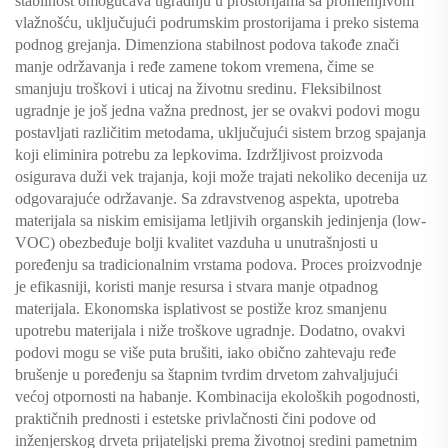
stabilnost omogućava ugradnju u prostorijama sa promenljivom
vlažnošću, uključujući podrumskim prostorijama i preko sistema
podnog grejanja. Dimenziona stabilnost podova takođe znači
manje održavanja i ređe zamene tokom vremena, čime se
smanjuju troškovi i uticaj na životnu sredinu. Fleksibilnost
ugradnje je još jedna važna prednost, jer se ovakvi podovi mogu
postavljati različitim metodama, uključujući sistem brzog spajanja
koji eliminira potrebu za lepkovima. Izdržljivost proizvoda
osigurava duži vek trajanja, koji može trajati nekoliko decenija uz
odgovarajuće održavanje. Sa zdravstvenog aspekta, upotreba
materijala sa niskim emisijama letljivih organskih jedinjenja (low-
VOC) obezbeđuje bolji kvalitet vazduha u unutrašnjosti u
poređenju sa tradicionalnim vrstama podova. Proces proizvodnje
je efikasniji, koristi manje resursa i stvara manje otpadnog
materijala. Ekonomska isplativost se postiže kroz smanjenu
upotrebu materijala i niže troškove ugradnje. Dodatno, ovakvi
podovi mogu se više puta brušiti, iako obično zahtevaju ređe
brušenje u poređenju sa štapnim tvrdim drvetom zahvaljujući
većoj otpornosti na habanje. Kombinacija ekoloških pogodnosti,
praktičnih prednosti i estetske privlačnosti čini podove od
inženjerskog drveta prijateljski prema životnoj sredini pametnim