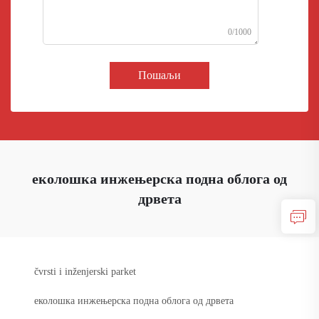
0/1000
Пошаљи
еколошка инжењерска подна облога од
дрвета
čvrsti i inženjerski parket
еколошка инжењерска подна облога од дрвета