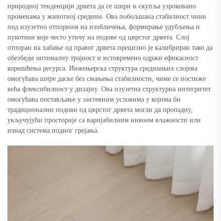
природној тенденцији дрвета да се шири и скупља узроковано
променама у животној средини. Ова побољшана стабилност чини
под изузетно отпорним на изобличења, формирање удубљења и
пукотине које често утичу на подове од цврстог дрвета. Слој
отпоран на хабање од правог дрвета прецизно је калибриран тако да
обезбеди оптималну трајност и истовремено одржи ефикасност
коришћења ресурса. Инжењерска структура средишњих слојева
омогућава шире даске без смањења стабилности, чиме се постиже
већа флексибилност у дизајну. Ова изузетна структурна интегритет
омогућава постављање у захтевним условима у којима би
традиционални подови од цврстог дрвета могли да пропадну,
укључујући просторије са варијабилним нивоом влажности или
изнад система подног грејања.