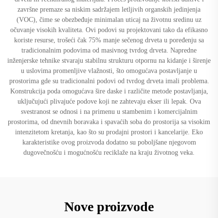
završne premaze sa niskim sadržajem letljivih organskih jedinjenja
(VOC), čime se obezbeđuje minimalan uticaj na životnu sredinu uz
očuvanje visokih kvaliteta. Ovi podovi su projektovani tako da efikasno
koriste resurse, trošeći čak 75% manje sečenog drveta u poređenju sa
tradicionalnim podovima od masivnog tvrdog drveta. Napredne
inženjerske tehnike stvaraju stabilnu strukturu otpornu na kidanje i širenje
u uslovima promenljive vlažnosti, što omogućava postavljanje u
prostorima gde su tradicionalni podovi od tvrdog drveta imali problema.
Konstrukcija poda omogućava šire daske i različite metode postavljanja,
uključujući plivajuće podove koji ne zahtevaju ekser ili lepak. Ova
svestranost se odnosi i na primenu u stambenim i komercijalnim
prostorima, od dnevnih boravaka i spavaćih soba do prostorija sa visokim
intenzitetom kretanja, kao što su prodajni prostori i kancelarije. Eko
karakteristike ovog proizvoda dodatno su poboljšane njegovom
dugovečnošću i mogućnošću reciklaže na kraju životnog veka.
Nove proizvode