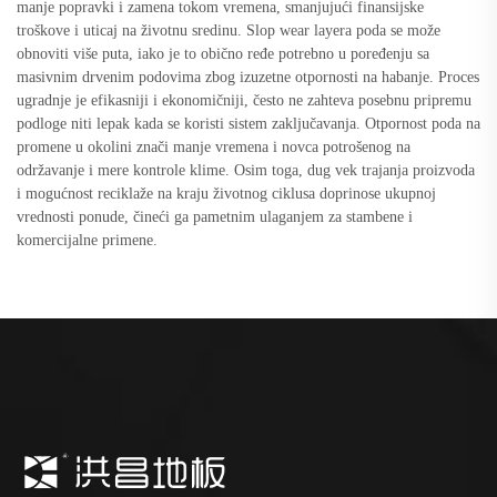
manje popravki i zamena tokom vremena, smanjujući finansijske
troškove i uticaj na životnu sredinu. Slop wear layera poda se može
obnoviti više puta, iako je to obično ređe potrebno u poređenju sa
masivnim drvenim podovima zbog izuzetne otpornosti na habanje. Proces
ugradnje je efikasniji i ekonomičniji, često ne zahteva posebnu pripremu
podloge niti lepak kada se koristi sistem zaključavanja. Otpornost poda na
promene u okolini znači manje vremena i novca potrošenog na
održavanje i mere kontrole klime. Osim toga, dug vek trajanja proizvoda
i mogućnost reciklaže na kraju životnog ciklusa doprinose ukupnoj
vrednosti ponude, čineći ga pametnim ulaganjem za stambene i
komercijalne primene.