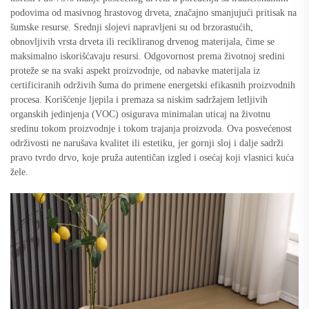
podovima od masivnog hrastovog drveta, značajno smanjujući pritisak na
šumske resurse. Srednji slojevi napravljeni su od brzorastućih,
obnovljivih vrsta drveta ili recikliranog drvenog materijala, čime se
maksimalno iskorišćavaju resursi. Odgovornost prema životnoj sredini
proteže se na svaki aspekt proizvodnje, od nabavke materijala iz
certificiranih održivih šuma do primene energetski efikasnih proizvodnih
procesa. Korišćenje ljepila i premaza sa niskim sadržajem letljivih
organskih jedinjenja (VOC) osigurava minimalan uticaj na životnu
sredinu tokom proizvodnje i tokom trajanja proizvoda. Ova posvećenost
održivosti ne narušava kvalitet ili estetiku, jer gornji sloj i dalje sadrži
pravo tvrdo drvo, koje pruža autentičan izgled i osećaj koji vlasnici kuća
žele.