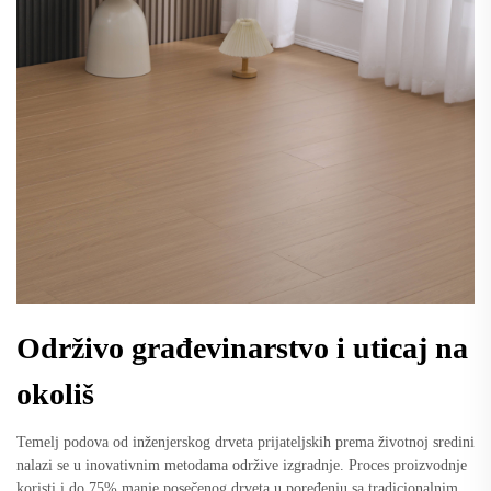
Održivo građevinarstvo i uticaj na
okoliš
Temelj podova od inženjerskog drveta prijateljskih prema životnoj sredini
nalazi se u inovativnim metodama održive izgradnje. Proces proizvodnje
koristi i do 75% manje posečenog drveta u poređenju sa tradicionalnim