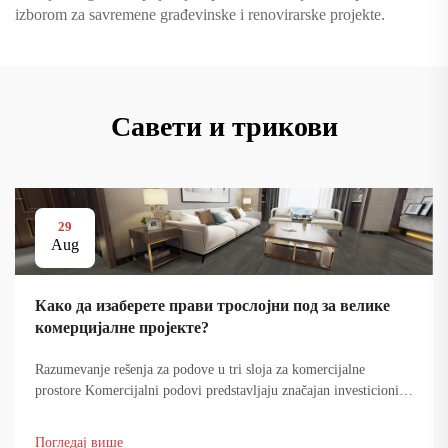
izborom za savremene građevinske i renovirarske projekte.
Савети и трикови
29
Aug
Како да изаберете прави троcлојни под за велике
комерцијалне пројекте?
Razumevanje rešenja za podove u tri sloja za komercijalne
prostore Komercijalni podovi predstavljaju značajan investicioni
trošak koji utiče na estetski izgled i funkcionalnost poslovnih
prostorija. Sistemi podova u tri sloja su se...
Погледај више