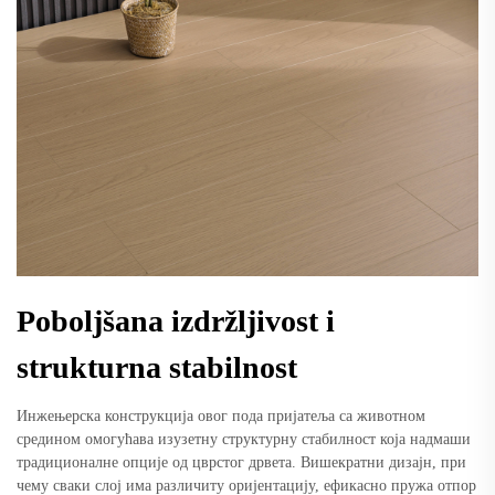
Poboljšana izdržljivost i
strukturna stabilnost
Инжењерска конструкција овог пода пријатеља са животном
средином омогућава изузетну структурну стабилност која надмаши
традиционалне опције од цврстог дрвета. Вишекратни дизајн, при
чему сваки слој има различиту оријентацију, ефикасно пружа отпор