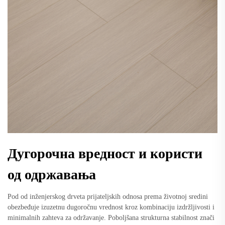
Дугорочна вредност и користи
од одржавања
Pod od inženjerskog drveta prijateljskih odnosa prema životnoj sredini
obezbeđuje izuzetnu dugoročnu vrednost kroz kombinaciju izdržljivosti i
minimalnih zahteva za održavanje. Poboljšana strukturna stabilnost znači