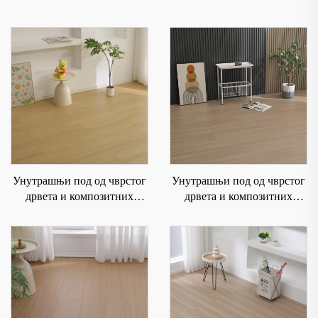
Унутрашњи под од чврстог
Унутрашњи под од чврстог
дрвета и композитних
дрвета и композитних
материјала је водоотпоран и
материјала је водоотпоран и
отпоран на хабање 6003
отпоран на хабање 6007