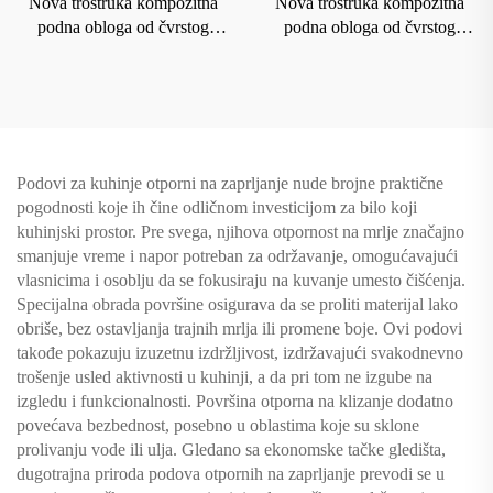
Nova trostruka kompozitna
Nova trostruka kompozitna
podna obloga od čvrstog
podna obloga od čvrstog
drveta koja je vodootporna i
drveta za domaćinstvo sa
otporna na habanje 9019
podnim grejanjem koja je
otporna na habanje i vodu
8212
Podovi za kuhinje otporni na zaprljanje nude brojne praktične
pogodnosti koje ih čine odličnom investicijom za bilo koji
kuhinjski prostor. Pre svega, njihova otpornost na mrlje značajno
smanjuje vreme i napor potreban za održavanje, omogućavajući
vlasnicima i osoblju da se fokusiraju na kuvanje umesto čišćenja.
Specijalna obrada površine osigurava da se proliti materijal lako
obriše, bez ostavljanja trajnih mrlja ili promene boje. Ovi podovi
takođe pokazuju izuzetnu izdržljivost, izdržavajući svakodnevno
trošenje usled aktivnosti u kuhinji, a da pri tom ne izgube na
izgledu i funkcionalnosti. Površina otporna na klizanje dodatno
povećava bezbednost, posebno u oblastima koje su sklonе
prolivanju vode ili ulja. Gledano sa ekonomske tačke gledišta,
dugotrajna priroda podova otpornih na zaprljanje prevodi se u