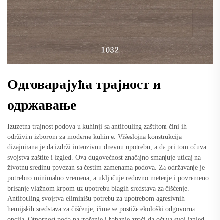
Одговарајућа трајност и
одржавање
Izuzetna trajnost podova u kuhinji sa antifouling zaštitom čini ih
održivim izborom za moderne kuhinje. Višeslojna konstrukcija
dizajnirana je da izdrži intenzivnu dnevnu upotrebu, a da pri tom očuva
svojstva zaštite i izgled. Ova dugovečnost značajno smanjuje uticaj na
životnu sredinu povezan sa čestim zamenama podova. Za održavanje je
potrebno minimalno vremena, a uključuje redovno metenje i povremeno
brisanje vlažnom krpom uz upotrebu blagih sredstava za čišćenje.
Antifouling svojstva eliminišu potrebu za upotrebom agresivnih
hemijskih sredstava za čišćenje, čime se postiže ekološki odgovorna
opcija. Otpornost poda na trošenje i habanje znači da očuva svoj izgled