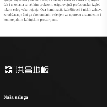
čak i u zonama sa velikim prolazom, osiguravajući profesionalan izgled
tokom celog veka trajanja. Ova kombinacija izdržljivosti i niskih zahteva
za održavanje čini ga ekonomičnim rešenjem za upotrebu u stambenim i
komercijalnim kuhinjskim prostorijama.
Naša usluga