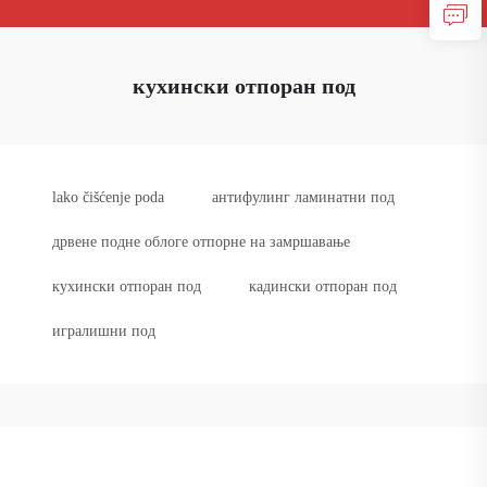
кухински отпоран под
lako čišćenje poda
антифулинг ламинатни под
дрвене подне облоге отпорне на замршавање
кухински отпоран под
кадински отпоран под
игралишни под