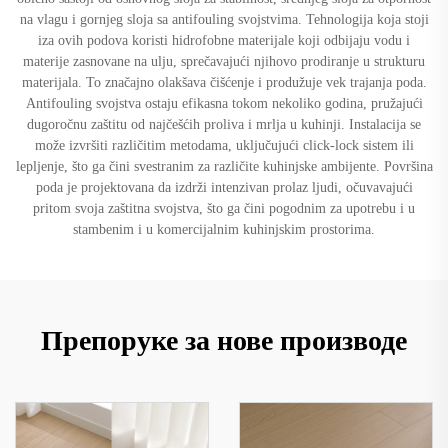
na vlagu i gornjeg sloja sa antifouling svojstvima. Tehnologija koja stoji
iza ovih podova koristi hidrofobne materijale koji odbijaju vodu i
materije zasnovane na ulju, sprečavajući njihovo prodiranje u strukturu
materijala. To značajno olakšava čišćenje i produžuje vek trajanja poda.
Antifouling svojstva ostaju efikasna tokom nekoliko godina, pružajući
dugoročnu zaštitu od najčešćih proliva i mrlja u kuhinji. Instalacija se
može izvršiti različitim metodama, uključujući click-lock sistem ili
lepljenje, što ga čini svestranim za različite kuhinjske ambijente. Površina
poda je projektovana da izdrži intenzivan prolaz ljudi, očuvavajući
pritom svoja zaštitna svojstva, što ga čini pogodnim za upotrebu i u
stambenim i u komercijalnim kuhinjskim prostorima.
Препоруке за нове производе