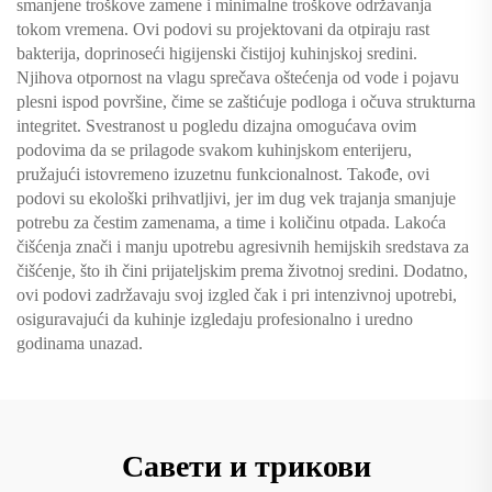
smanjene troškove zamene i minimalne troškove održavanja
tokom vremena. Ovi podovi su projektovani da otpiraju rast
bakterija, doprinoseći higijenski čistijoj kuhinjskoj sredini.
Njihova otpornost na vlagu sprečava oštećenja od vode i pojavu
plesni ispod površine, čime se zaštićuje podloga i očuva strukturna
integritet. Svestranost u pogledu dizajna omogućava ovim
podovima da se prilagode svakom kuhinjskom enterijeru,
pružajući istovremeno izuzetnu funkcionalnost. Takođe, ovi
podovi su ekološki prihvatljivi, jer im dug vek trajanja smanjuje
potrebu za čestim zamenama, a time i količinu otpada. Lakoća
čišćenja znači i manju upotrebu agresivnih hemijskih sredstava za
čišćenje, što ih čini prijateljskim prema životnoj sredini. Dodatno,
ovi podovi zadržavaju svoj izgled čak i pri intenzivnoj upotrebi,
osiguravajući da kuhinje izgledaju profesionalno i uredno
godinama unazad.
Савети и трикови