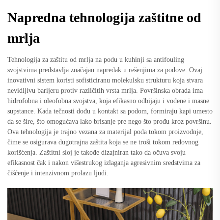
Napredna tehnologija zaštitne od
mrlja
Tehnologija za zaštitu od mrlja na podu u kuhinji sa antifouling
svojstvima predstavlja značajan napredak u rešenjima za podove. Ovaj
inovativni sistem koristi sofisticiranu molekulsku strukturu koja stvara
nevidljivu barijeru protiv različitih vrsta mrlja. Površinska obrada ima
hidrofobna i oleofobna svojstva, koja efikasno odbijaju i vodene i masne
supstance. Kada tečnosti dođu u kontakt sa podom, formiraju kapi umesto
da se šire, što omogućava lako brisanje pre nego što prođu kroz površinu.
Ova tehnologija je trajno vezana za materijal poda tokom proizvodnje,
čime se osigurava dugotrajna zaštita koja se ne troši tokom redovnog
korišćenja. Zaštitni sloj je takođe dizajniran tako da očuva svoju
efikasnost čak i nakon višestrukog izlaganja agresivnim sredstvima za
čišćenje i intenzivnom prolazu ljudi.