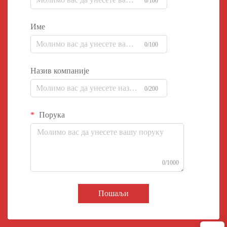
0/100
Име
0/100
Назив компаније
0/200
Порука
0/1000
Пошаљи