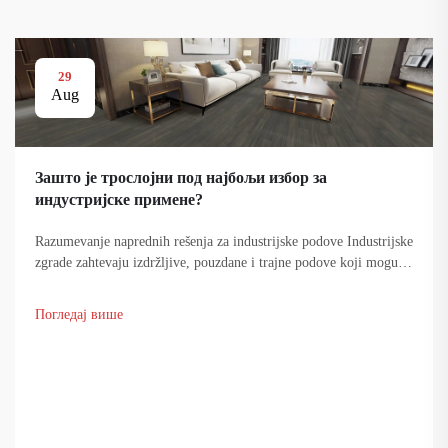
29
Aug
Зашто је троcлојни под најбољи избор за
индустријске примене?
Razumevanje naprednih rešenja za industrijske podove Industrijske
zgrade zahtevaju izdržljive, pouzdane i trajne podove koji mogu
da izdrže tešku opremu, stalno kretanje ljudi i različite hemijske
uticaje. Sistem...
Погледај више