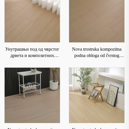
Унутрашњи под од чврстог
Nova trostruka kompozitna
дрвета и композитних
podna obloga od čvrstog
материјала је водоотпоран и
drveta koja je vodootporna i
отпоран на хабање 6005
otporna na habanje 9013