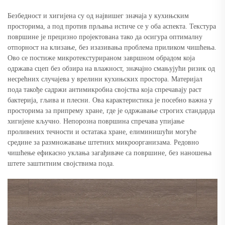
Безбедност и хигијена су од највишег значаја у кухињским
просторима, а под против прљања истиче се у оба аспекта. Текстура
површине је прецизно пројектована тако да осигура оптималну
отпорност на клизање, без изазивања проблема приликом чишћења.
Ово се постиже микротекстурираном завршном обрадом која
одржава сцеп без обзира на влажност, значајно смањујући ризик од
несрећних случајева у врелини кухињских простора. Материјал
пода такође садржи антимикробна својства која спречавају раст
бактерија, гљива и плесни. Ова карактеристика је посебно важна у
просторима за припрему хране, где је одржавање строгих стандарда
хигијене кључно. Непорозна површина спречава упијање
проливених течности и остатака хране, елиминишући могуће
средине за размножавање штетних микроорганизама. Редовно
чишћење ефикасно уклања загађиваче са површине, без наношења
штете заштитним својствима пода.