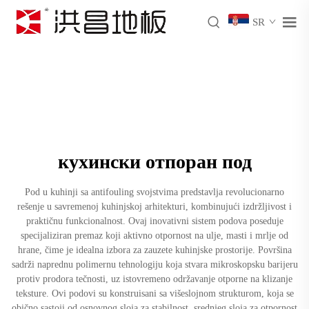
SR
кухински отпоран под
Pod u kuhinji sa antifouling svojstvima predstavlja revolucionarno
rešenje u savremenoj kuhinjskoj arhitekturi, kombinujući izdržljivost i
praktičnu funkcionalnost. Ovaj inovativni sistem podova poseduje
specijaliziran premaz koji aktivno otpornost na ulje, masti i mrlje od
hrane, čime je idealna izbora za zauzete kuhinjske prostorije. Površina
sadrži naprednu polimernu tehnologiju koja stvara mikroskopsku barijeru
protiv prodora tečnosti, uz istovremeno održavanje otporne na klizanje
teksture. Ovi podovi su konstruisani sa višeslojnom strukturom, koja se
obično sastoji od osnovnog sloja za stabilnost, srednjeg sloja za otpornost