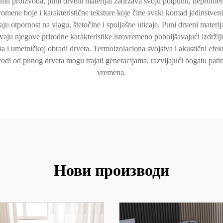
venih proizvoda, puni drveni materijal zadržava svoju potpunu, nepromen
promene boje i karakteristične teksture koje čine svaki komad jedinstve
u otpornost na vlagu, štetočine i spoljašne uticaje. Puni drveni materi
aju njegove prirodne karakteristike istovremeno poboljšavajući izdržlj
ma i umetničkoj obradi drveta. Termoizolaciona svojstva i akustični efe
di od punog drveta mogu trajati generacijama, razvijajući bogatu patin
vremena.
Нови производи