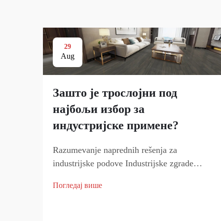
29
Aug
Зашто је троcлојни под
најбољи избор за
индустријске примене?
Razumevanje naprednih rešenja za
industrijske podove Industrijske zgrade
zahtevaju izdržljive, pouzdane i trajne
Погледај више
podove koji mogu da izdrže tešku opremu,
stalno kretanje ljudi i različite hemijske
uticaje. Sistem...