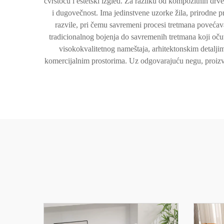
čvrstoću i estetski izgled. Za razliku od kompozitnih dr
i dugovečnost. Ima jedinstvene uzorke žila, prirodne 
razvile, pri čemu savremeni procesi tretmana povećavaj
tradicionalnog bojenja do savremenih tretmana koji očuv
visokokvalitetnog nameštaja, arhitektonskim detalji
komercijalnim prostorima. Uz odgovarajuću negu, proizvo