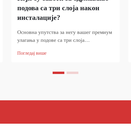
подова са три слоја након
инсталације?
Основна упутства за негу вашег премиум
улагања у подове са три слоја
Инсталирање подова са три слоја у вашем
Погледај више
дом уноси значајно улагање у естетику и
функционалност. Да бисте заштитили ово
улагање и осигурали да ваш под
одржава...