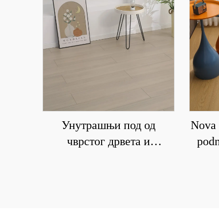
Унутрашњи под од
Nova 
чврстог дрвета и
podn
композитних материјала
drvet
је водоотпоран и отпоран
i otp
на хабање 6001