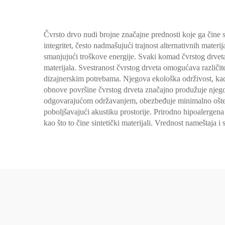
Čvrsto drvo nudi brojne značajne prednosti koje ga čine 
integritet, često nadmašujući trajnost alternativnih mater
smanjujući troškove energije. Svaki komad čvrstog drveta p
materijala. Svestranost čvrstog drveta omogućava različit
dizajnerskim potrebama. Njegova ekološka održivost, kada
obnove površine čvrstog drveta značajno produžuje njegov
odgovarajućom održavanjem, obezbeđuje minimalno ošteće
poboljšavajući akustiku prostorije. Prirodno hipoalergena 
kao što to čine sintetički materijali. Vrednost nameštaja