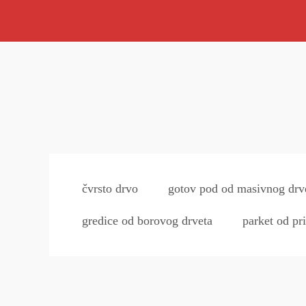
čvrsto drvo
gotov pod od masivnog drv
gredice od borovog drveta
parket od pr