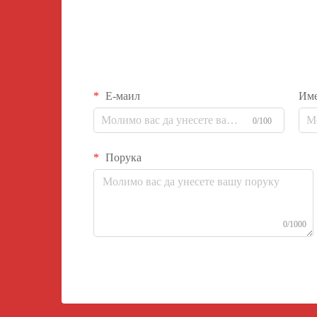
Е-маил
Им
0/100
Порука
0/1000