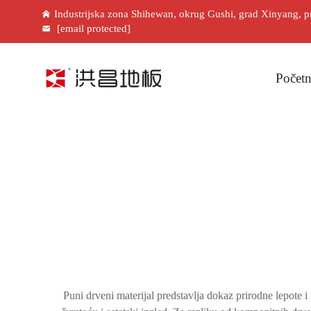
Industrijska zona Shihewan, okrug Gushi, grad Xinyang, p
[email protected]
Početn
Puni drveni materijal predstavlja dokaz prirodne lepote i 