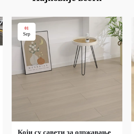
01
Sep
Који су савети за одржавање