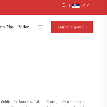
|
SR
ajte Nas
Video
Zatražite ponudu
l, dobijen direktno iz stabala, nudi neuporedivu strukturnu