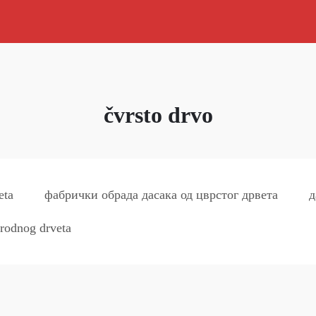
čvrsto drvo
eta
фабрички обрада дасака од цврстог дрвета
д
irodnog drveta