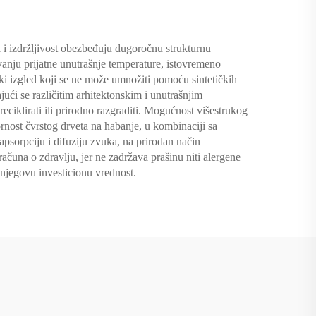
 i izdržljivost obezbeđuju dugoročnu strukturnu
avanju prijatne unutrašnje temperature, istovremeno
tski izgled koji se ne može umnožiti pomoću sintetičkih
jući se različitim arhitektonskim i unutrašnjim
ciklirati ili prirodno razgraditi. Mogućnost višestrukog
nost čvrstog drveta na habanje, u kombinaciji sa
sorpciju i difuziju zvuka, na prirodan način
ačuna o zdravlju, jer ne zadržava prašinu niti alergene
 njegovu investicionu vrednost.