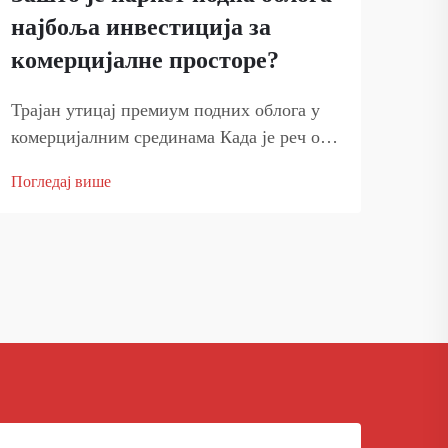
је и
најбоља инвестиција за
прем
комерцијалне просторе?
Трајан утицај премиум подних облога у
комерцијалним срединама Када је реч о
опремању комерцијалних простора, мало
Погледај више
која одлука има толико велики значај као
избор праве подне облоге. Паркет подна
облога представља сведочанство већном
вредним елеганција...