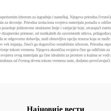
superiornim izborom za izgradnju i nameštaj. Njegova prirodna čvrstoća
ijala za decenije. Prirodna izolaciona svojstva materijala pomažu u održ
oseduje jedinstvene strukturne linije i varijacije boje, stvarajući este
e dizajnerske primene, od rustikalnih do savremenih stilova, prilagođava
 se odgovorno dobavlja, nudi obnovljivu opciju resursa koja se može re
 vek trajanja, čineći ga dugoročno rentabilnim izborom. Prirodna otpor
nje tokom vremena. Njegova akustična svojstva čine ga odličnim za ap
svojstva ovog materijala ga čine idealnim za prostore u kojima se vodi r
 i struktura od čvrstog drveta tokom vremena raste, dodatno povećavajući
Најновије вести