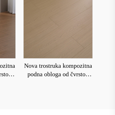
ozitna
Nova trostruka kompozitna
rstog
podna obloga od čvrstog
tporna
drveta koja je vodootporna
e 9010
i otporna na habanje 9013