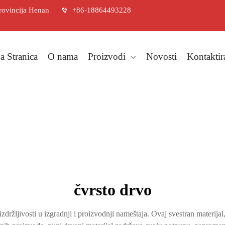
rovincija Henan
+86-18864493228
a Stranica
O nama
Proizvodi
Novosti
Kontaktir
čvrsto drvo
izdržljivosti u izgradnji i proizvodnji nameštaja. Ovaj svestran materija