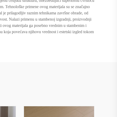
jenu ćelijsku strukturu, obezbeđujući superiornu čvrstoću
nim. Tehnološke primene ovog materijala su se značajno
jal je prilagodljiv raznim tehnikama završne obrade, od
ivost. Nalazi primenu u stambenoj izgradnji, proizvodnji
kti ovog materijala ga posebno vrednim u stambenim i
u koja povećava njihovu vrednost i estetski izgled tokom