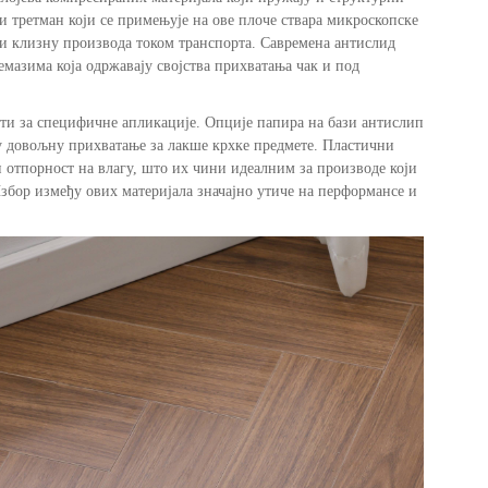
 третман који се примењује на ове плоче ствара микроскопске
ући клизну производа током транспорта. Савремена антислид
мазима која одржавају својства прихватања чак и под
сти за специфичне апликације. Опције папира на бази антислип
у довољну прихватање за лакше крхке предмете. Пластични
отпорност на влагу, што их чини идеалним за производе који
збор између ових материјала значајно утиче на перформансе и