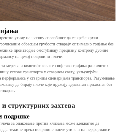
ријања
ректно утичу на његову способност да се креће крхки
тролисаним обрасцем грубости стварају оптимално тријање без
ехнике производње омогућавају прецизну контролу дубине
формансу на целој површини плоче.
за мерење и квантификовање својстава тријања различитих
лишу услове транспорта у стварном свету, укључујући
ла перформанса у стварним сценаријама транспорта. Разумевање
овању да бирају плоче које пружају адекватан прихватач без
товарања.
 и структурних захтева
и подршке
плоча за опаковање против клизања може адекватно да
здаја тежине преко површине плоче утиче и на перформансе