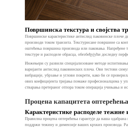
Површинска текстура и својства т
Површинске карактеристике антислид паковинске плоче ди
производи током транзита. Текстурисане површине са кон
оштећења површина производа или паковања. Напређене т
текстуре и расподеле обрасца, обезбеђујући доследну пер
Инжењери су развили специјализоване методе испитивања 
варијанти антислид паковинских плоча. Ови тестови симу
вибрације, убрзање и углови покрети, како би се провери
ових коефицијента тријања помаже професионалцима у упак
стварања претераног отпора током операција учињања и ис
Процена капацитета оптерећења
Карактеристике расподеле тежине 
Правилна процена оптерећења гарантује да ваша одабрана 
поддржи тежину и димензије ваших крхких производа. Ра