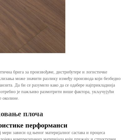
итична брига за произвођаче, дистрибутере и логистичке
клизања може значити разлику између производа који безбедно
нзита. Да би се разумело како да се одабере најприкладнија
потребно је пажљиво размотрити више фактора, укључујући
е околине.
ковање плоча
еристике перформанси
ј мери зависи од њеног материјалног састава и процеса
лојева компресираних материјала који пружају и структурни