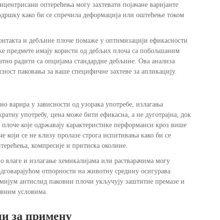
нцентрисани оптерећења могу захтевати појачане варијанте
одршку како би се спречила деформација или оштећење током
онтакта и дебљине плоче помаже у оптимизацији ефикасности
ке предмете имају користи од дебљих плоча са побољшаним
атно радити са опцијама стандардне дебљине. Ова анализа
сност паковања за ваше специфичне захтеве за апликацију.
о варира у зависности од узорака употребе, излагања
ратну употребу, цена може бити ефикасна, а не дуготрајна, док
у плоче које одржавају карактеристике перформанси кроз више
 који се не клизу пролазе строга испитивања како би се
терећења, компресије и притиска околине.
о влаге и излагање хемикалијама или растварачима могу
дговарајућом отпорности на животну средину осигурава
емијум антислид паковни плочи укључују заштитне премазе и
овним условима.
и за примену