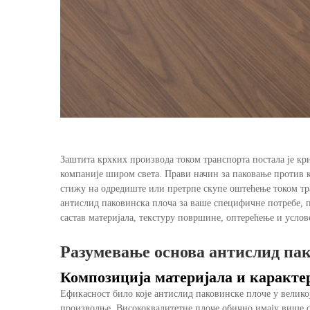
Заштита крхких производа током транспорта постала је кр
компаније широм света. Прави начин за паковање против 
стижу на одредиште или претрпе скупе оштећење током тра
антислид паковинска плоча за ваше специфичне потребе, 
састав материјала, текстуру површине, оптерећење и услов
Разумевање основа антислид па
Композиција материјала и каракт
Ефикасност било које антислид паковинске плоче у велико
производње. Висококвалитетне плоче обично имају више с