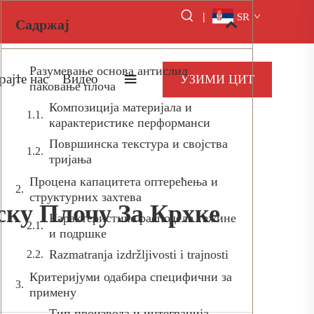
|
SR
Садржај
Разумевање основа антислид
рајте нас
Видео
УЗИМИ ЦИТ
паковање плоча
Композиција материјала и
карактеристике перформанси
Површинска текстура и својства
тријања
Процена капацитета оптерећења и
структурних захтева
ку Плочу За Крхке
Карактеристике расподеле тежине
и подршке
Razmatranja izdržljivosti i trajnosti
Критеријуми одабира специфични за
примену
Тип производа и интеграција