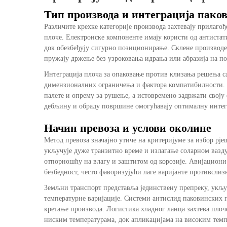
Тип производа и интеграција пако
Различите крехке категорије производа захтевају прилаго
плоче. Електронске компоненте имају користи од антистат
док обезбеђују сигурно позиционирање. Склене производе 
пружају држење без узроковања идрања или абразија на п
Интеграција
плоча за опаковање против клизања
решења с
димензионалних ограничења и фактора компатибилности. Пл
палете и опрему за рушење, а истовремено задржати своју
дебљину и обраду површине омогућавају оптималну интег
Начин превоза и услови околине
Метод превоза значајно утиче на критеријуме за избор рј
укључује дуже транзитно време и излагање соларном вазд
отпорношћу на влагу и заштитом од корозије. Авијациони
безбедност, често фаворизујући лаге варијанте противсли
Земљни транспорт представља јединствену препреку, укључ
температурне варијације. Системи антислид паковинских п
кретање производа. Логистика хладног ланца захтева плоч
ниским температурама, док апликацијама на високим темпе