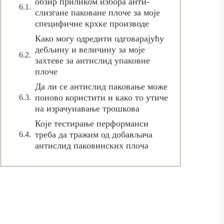
обзир приликом избора анти-
слизгане паковане плоче за моје
специфичне крхке производе
Како могу одредити одговарајућу
дебљину и величину за моје
захтеве за антислид упаковне
плоче
Да ли се антислид паковање може
поново користити и како то утиче
на израчунавање трошкова
Које тестирање перформанси
треба да тражим од добављача
антислид паковинских плоча