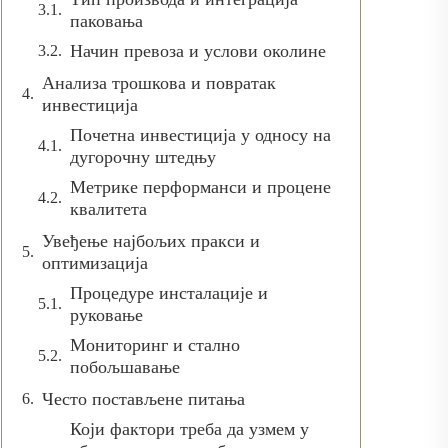
паковања
Начин превоза и услови околине
Анализа трошкова и повратак
инвестиција
Почетна инвестиција у односу на
дугорочну штедњу
Метрике перформанси и процене
квалитета
Увеђење најбољих пракси и
оптимизација
Процедуре инсталације и
руковање
Мониторинг и стално
побољшавање
Често постављене питања
Који фактори треба да узмем у