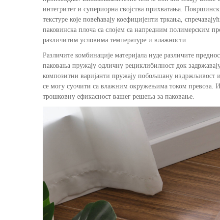
интегритет и супериорна својства прихватања. Површински
текстуре које повећавају коефицијенти тркања, спречавај
паковинска плоча са слојем са напредним полимерским пре
различитим условима температуре и влажности.
Различите комбинације материјала нуде различите предно
паковања пружају одличну рециклибилност док задржавај
композитни варијанти пружају побољшану издржљивост и 
се могу суочити са влажним окружењима током превоза. И
трошковну ефикасност вашег решења за паковање.