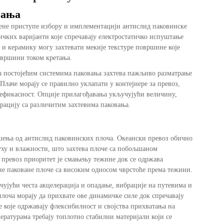
вања
ђене приступе избору и имплементацији антислид паковинске
ичких варијанти које спречавају електростатичко испуштање
и керамику могу захтевати мекије текстуре површине које
овршини током кретања.
а постојећим системима паковања захтева пажљиво разматрање
аче морају се правилно уклапати у контејнере за превоз,
 ефикасност. Опције прилагођавања укључујући величину,
рацију са различитим захтевима паковања.
ешења од антислид паковинских плоча. Океански превоз обично
уху и влажности, што захтева плоче са побољшаном
 превоз приоритет је смањењу тежине док се одржава
зне паковане плоче са високим односом чврстоће према тежини.
ујући честа акцелерација и опадање, вибрације на путевима и
лоча морају да прихвате ове динамичке силе док спречавају
е које одржавају флексибилност и својства прихватања на
ратурама требају топлотно стабилни материјали који се