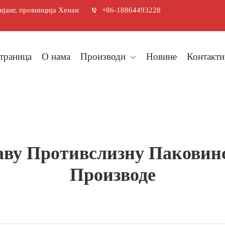
јанг, провинција Хенан
+86-18864493228
траница
О нама
Производи
Новине
Контакти
аву Противслизну Паковинс
Производе