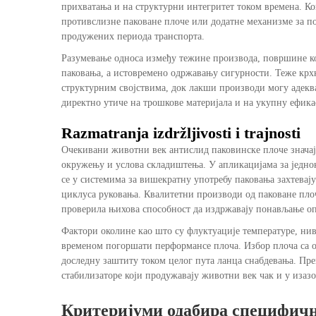
прихватања и на структурни интегритет током времена. Ко
противслизне паковане плоче или додатне механизме за п
продужених периода транспорта.
Разумевање односа између тежине производа, површине к
паковања, а истовремено одржавању сигурности. Теже крх
структурним својствима, док лакши производи могу адекв
директно утиче на трошкове материјала и на укупну ефика
Razmatranja izdržljivosti i trajnosti
Очекивани животни век антислид паковинске плоче значајн
окружењу и услова складиштења. У апликацијама за једнок
се у системима за вишекратну употребу паковања захтевај
циклуса руковања. Квалитетни производи од паковане плоче
проверила њихова способност да издржавају понављање оп
Фактори околине као што су флуктуације температуре, нив
временом погоршати перформансе плоча. Избор плоча са о
доследну заштиту током целог пута ланца снабдевања. Пр
стабилизаторе који продужавају животни век чак и у изаз
Критеријуми одабира специфичн