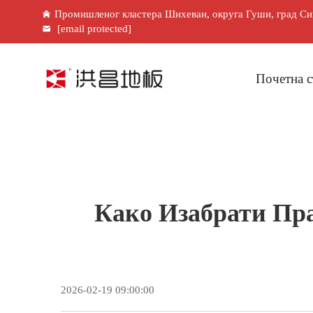
Промишленог кластера Шихеван, округа Гуши, град Син
[email protected]
Почетна с
Како Изабрати Пр
2026-02-19 09:00:00