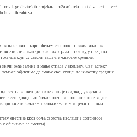
i novih građevinskih projekata pruža arhitektima i dizajnerima veću
kcionalnih zahteva.
ом на одрживост, коришћењем еколошки прихватањивих
иносе цертификацији зелених зграда и показују преданост
 гостима који су свесни заштите животне средине.
 значи ређе замене и мање отпада у времену. Овај аспект
 помаже објектима да смање свој утицај на животну средину.
у односу на конвенционалне опције подова, дугорочни
ста често доводи до бољих оцена и поновних посета, док
 доприносе повољним трошковима током целог периода
теду енергије кроз боља својства изолације доприносе
 у објектима за смештај.