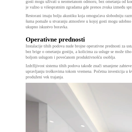
gosti mogu uživati u neometanom odmoru, bez ometanja od kor
je važno u višespratnim zgradama gde prenos zvuka između spr
Restorani imaju bolju akustiku koja omogućava slobodniju razm
šuma pomaže u stvaranju atmosfere u kojoj gosti mogu udobno d
ukupno iskustvo boravka.
Operativne prednosti
Instalacije tihih podova nude brojne operativne prednosti za us
bez brige o ometanju gostiju, a kolicima za usluge se može tiho
boljom uslugom i povećanom produktivnošću osoblja.
Izdržljivost sistema tihih podova takođe znači smanjene zahtev
upravljanju troškovima tokom vremena. Početna investicija u kv
produženi vek trajanja.