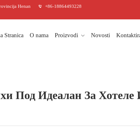
rovincija Henan
+86-18864493228
a Stranica
O nama
Proizvodi
Novosti
Kontaktir
ихи Под Идеалан За Хотеле 