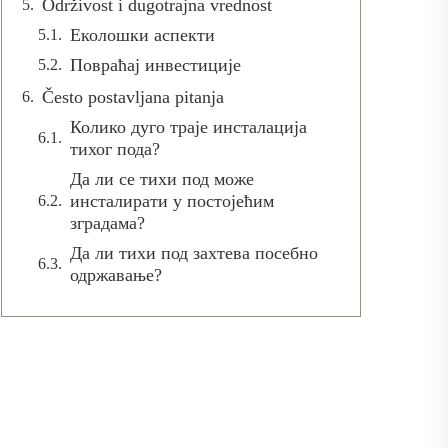
Održivost i dugotrajna vrednost
Еколошки аспекти
Повраћај инвестиције
Često postavljana pitanja
Колико дуго траје инсталација
тихог пода?
Да ли се тихи под може
инсталирати у постојећим
зградама?
Да ли тихи под захтева посебно
одржавање?