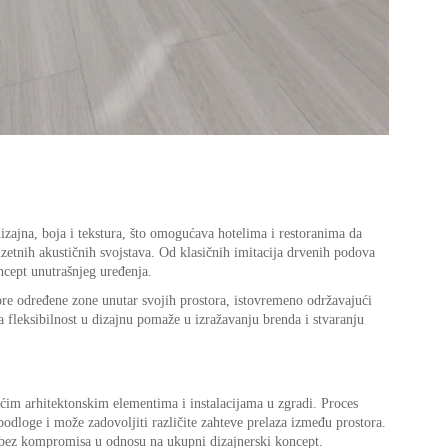
zajna, boja i tekstura, što omogućava hotelima i restoranima da
zuzetnih akustičnih svojstava. Od klasičnih imitacija drvenih podova
ncept unutrašnjeg uređenja.
re određene zone unutar svojih prostora, istovremeno održavajući
fleksibilnost u dizajnu pomaže u izražavanju brenda i stvaranju
ećim arhitektonskim elementima i instalacijama u zgradi. Proces
podloge i može zadovoljiti različite zahteve prelaza između prostora.
e bez kompromisa u odnosu na ukupni dizajnerski koncept.