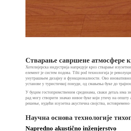
Стварање савршене атмосфере к
Хотелијерска индустрија напредује кроз стварање изузетни
елемент је систем подова.
Tihi pod
технологија је револуц
унутрашњем дизајну и функционалности. Ово иновативно р
установе у туристичкој понуди, од смањења буке до трајнос
У буцим гостопримственим срединама, сваки детаљ има зна
рад могу створити значао нивое буке који утичу на општу
решење, нудећи изузетна акустична својства, истовремено 
Научна основа технологије тихог
Napredno akustično inženjerstvo