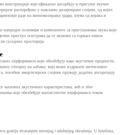
е конструкције које ефикасно апсорбују и пригуше звучне
еријале распоређене у пажљиво дизајниране слојеве, од којих
хармонији раде на минимизирању удара, шума од корака и
је напредне полимере и компоненте за пригушивање звука који
аучни приступ осигурава да се звукови са горњих нивоа
ли суседних просторија.
e
соких перформанси који обезбеђују како акустичне предности,
вршину отпорну на хабање, која може издржати интензивно
га, посебни амортизерски слојеви пружају додатну апсорпцију
ог њихових акустичних карактеристика, већ и због
решење које обезбеђује конзистентне перформансе током
tvu gostiju stvaranjem mirnijeg i udobnijeg okruženja. U hotelima,