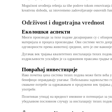
Mogućnost uvođenja rešenja za tihe podove tokom renoviranja il
kreativnu slobodu, uz istovremeno zadovoljavanje osnovnih fun
Održivost i dugotrajna vrednost
Еколошки аспекти
Многи производи за тихе подове дизајнирани су с обзир
материјала и процеса производње. Ови системи често допр
одговорности према животној средини, што је све важније
Дугачак век трајања квалитетних инсталација тихих подова
издржљивости усклађен је са одрживим праксама градње и
Повраћај инвестиције
Иако почетна цена система тихих подова може бити већа 
бенефици оправдавају улагање. Побољшана задовољство го
смањене потребе за одржавањем и продужени век трајања
употребе.
Позитиван утицај на вредност имовине и потенцијал за уш
убедљивом пословном случају за инсталацију тихих подова