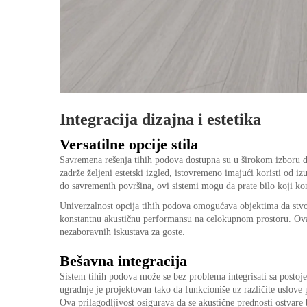
Integracija dizajna i estetika
Versatilne opcije stila
Savremena rešenja tihih podova dostupna su u širokom izboru di
zadrže željeni estetski izgled, istovremeno imajući koristi od i
do savremenih površina, ovi sistemi mogu da prate bilo koji ko
Univerzalnost opcija tihih podova omogućava objektima da stvo
konstantnu akustičnu performansu na celokupnom prostoru. Ova 
nezaboravnih iskustava za goste.
Bešavna integracija
Sistem tihih podova može se bez problema integrisati sa postoj
ugradnje je projektovan tako da funkcioniše uz različite uslove 
Ova prilagodljivost osigurava da se akustične prednosti ostvar