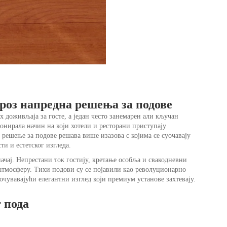
роз напредна решења за подове
х доживљаја за госте, а један често занемарен али кључан
ионирала начин на који хотели и ресторани приступају
ешење за подове решава више изазова с којима се суочавају
ти и естетског изгледа.
чај. Непрестани ток гостију, кретање особља и свакодневни
 атмосферу. Тихи подови су се појавили као револуционарно
очувавајући елегантни изглед који премиум установе захтевају.
 пода