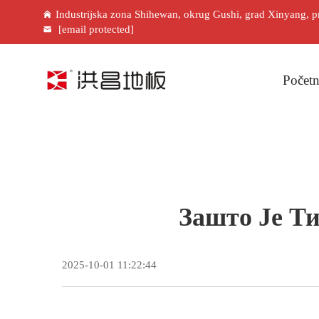
Industrijska zona Shihewan, okrug Gushi, grad Xinyang, p
[email protected]
Početn
Зашто Је Т
2025-10-01 11:22:44