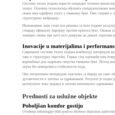
Системи тихих подова користе напредне технике вишеслојн
таласе. Основна технологија обухвата специјализоване мат
сваки има одређену улогу у смањењу буке. Ови слојеви у 
структурних вибрација.
Инжењеринг који стоји иза решења за тихе подове укључу
стварају ефикасну баријеру против преноса буке. Овакав н
значајно смање пре него што допруже до доњих спратова и
Inovacije u materijalima i performans
Савремени системи тихих подова комбинују материјале ви
тако и структурну чврстоћу. Горњи слој најчешће има по
коришћење док задржава својства смањења буке. Испод ње
звука без компромиса стабилности пода.
Ови иновативни материјали пажљиво се бирају не само зб
дуговечности и захтева за одржавањем. Резултат је подно 
целокупног века трајања и захтева минимално одржавање.
Prednosti za uslužne objekte
Poboljšan komfor gostiju
Uvođenje tehnologije tihih podova direktno doprinosi zadovoljs