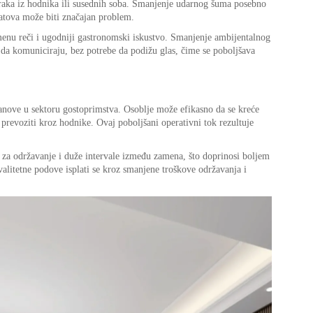
aka iz hodnika ili susednih soba. Smanjenje udarnog šuma posebno
atova može biti značajan problem.
enu reči i ugodniji gastronomski iskustvo. Smanjenje ambijentalnog
a komuniciraju, bez potrebe da podižu glas, čime se poboljšava
tanove u sektoru gostoprimstva. Osoblje može efikasno da se kreće
 prevoziti kroz hodnike. Ovaj poboljšani operativni tok rezultuje
e za održavanje i duže intervale između zamena, što doprinosi boljem
alitetne podove isplati se kroz smanjene troškove održavanja i