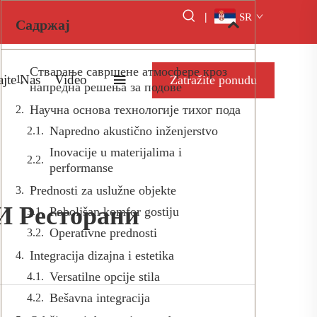
|
SR
Садржај
Стварање савршене атмосфере кроз
ajte Nas
Video
Zatražite ponudu
напредна решења за подове
Научна основа технологије тихог пода
Napredno akustično inženjerstvo
Inovacije u materijalima i
performanse
Prednosti za uslužne objekte
И Ресторани
Poboljšan komfor gostiju
Operativne prednosti
Integracija dizajna i estetika
Versatilne opcije stila
Bešavna integracija