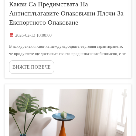
Какви Са Предимствата На
Антисплъзгавите Опаковъчни Плочи За
Експортното Опаковане
2026-02-13 10:00:00
В конкурентния свят на международната търговия гарантирането,
че продуктите ще достигнат своето предназначение безопасно, е от
първостепенно значение за успеха на бизнеса. Експортната
ВИЖТЕ ПОВЕЧЕ
опаковка се изправя пред множество предизвикателства по време на
транспортирането — от грубо обращение в пристанищата до
продължителни морски превози...