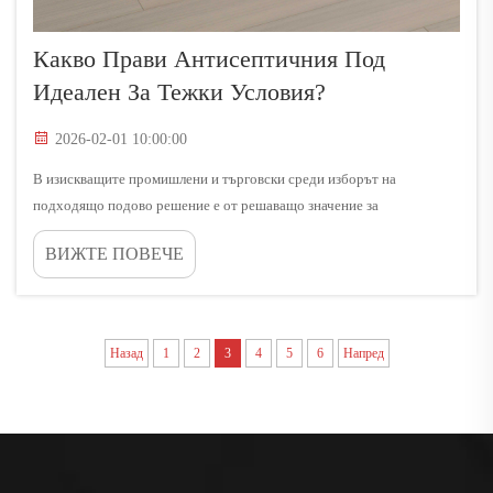
Какво Прави Антисептичния Под
Идеален За Тежки Условия?
2026-02-01 10:00:00
В изискващите промишлени и търговски среди изборът на
подходящо подово решение е от решаващо значение за
оперативната ефективност и дългосрочното управление на
ВИЖТЕ ПОВЕЧЕ
разходите. Антискалните подови системи са излезли на преден план
като предпочитан избор за обекти, които...
Назад
1
2
3
4
5
6
Напред