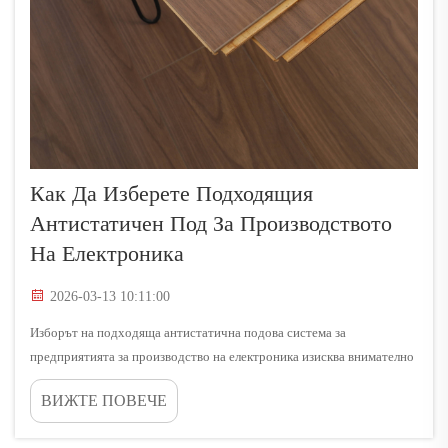
Как Да Изберете Подходящия
Антистатичен Под За Производството
На Електроника
2026-03-13 10:11:00
Изборът на подходяща антистатична подова система за
предприятията за производство на електроника изисква внимателно
проучване на множество технически и оперативни фактори, които
ВИЖТЕ ПОВЕЧЕ
директно влияят върху качеството на производството и
безопасността на работното място. Производството на