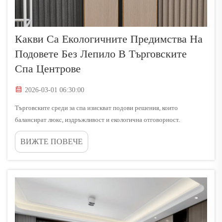
Какви Са Екологичните Предимства На
Подовете Без Лепило В Търговските
Спа Центрове
2026-03-01 06:30:00
Търговските среди за спа изискват подови решения, които
балансират люкс, издръжливост и екологична отговорност.
Традиционните подови инсталации често използват лепила,
ВИЖТЕ ПОВЕЧЕ
съдържащи летливи органични съединения и вредни химикали,
които могат да...