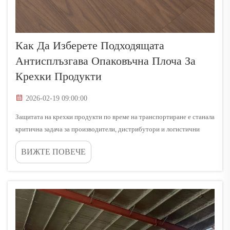
Как Да Изберете Подходящата
Антисплъзгава Опаковъчна Плоча За
Крехки Продукти
2026-02-19 09:00:00
Защитата на крехки продукти по време на транспортиране е станала
критична задача за производители, дистрибутори и логистични
компании по целия свят. Правилното противоплъзгаво опаковъчно
ВИЖТЕ ПОВЕЧЕ
решение може да означава разликата между безопасното
пристигане на продуктите...