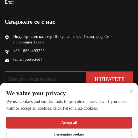
Блог
Свържете се с нас
Индустриален кластер Шихуаван, окръг Гъши, град Синян,
провинция Хенан
+86-18864493228
[email protected]
ИЗПРАТЕТЕ
We value your privacy
We use cookies and similar tools to provide our services. If you don't
want to accept all cookies, click Personalize cookies.
Accept all
© Всички права запазени 2026 Хенан Хонгчанг Ууд Индастри КО., ООД
Политика за поверителност
Personalize cookies