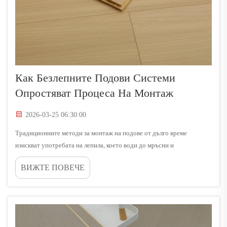
Как Безлепните Подови Системи
Опростяват Процеса На Монтаж
2026-03-25 06:30:00
Традиционните методи за монтаж на подове от дълго време
изискват употребата на лепила, което води до мръсни и
времеотнемащи процеси, изискващи професионални познания и
ВИЖТЕ ПОВЕЧЕ
продължително време за отвличане. Съвременните безлепни подови
системи революционизират този подход, като елиминират...