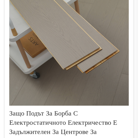
Защо Подът За Борба С
Електростатичното Електричество Е
Задължителен За Центрове За