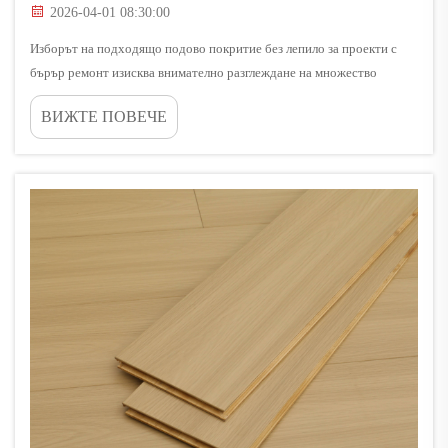
2026-04-01 08:30:00
Изборът на подходящо подово покритие без лепило за проекти с
бърър ремонт изисква внимателно разглеждане на множество
технически и практически фактори, които директно влияят върху
ВИЖТЕ ПОВЕЧЕ
скоростта на монтажа, издръжливостта и дългосрочната
производителност. Съвременните подови покрития без лепило...