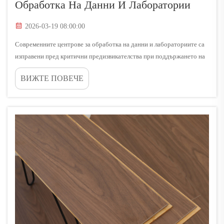
Обработка На Данни И Лаборатории
2026-03-19 08:00:00
Современните центрове за обработка на данни и лабораториите са
изправени пред критични предизвикателства при поддържането на
оперативната цялост и защитата на чувствителната електроника от
ВИЖТЕ ПОВЕЧЕ
повреди, причинени от електростатичен разряд. Натрупването на
статично електричество в тези среди представлява...