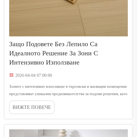
Защо Подовете Без Лепило Са
Идеалното Решение За Зони С
Интензивно Използване
2026-04-04 07:00:00
Зоните с интензивно използване в търговски и жилищни помещения
представляват уникални предизвикателства за подови решения, като
изискват материали, които могат да издържат постоянното
ВИЖТЕ ПОВЕЧЕ
износване, запазвайки при това естетичния си вид и структурната си
цялост. Традиционните методи за монтаж на подови покрития...