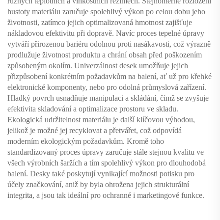
různých teplotních a vlhkostních režimech. Stejnoměrné rozložení
hustoty materiálu zaručuje spolehlivý výkon po celou dobu jeho
životnosti, zatímco jejich optimalizovaná hmotnost zajišťuje
nákladovou efektivitu při dopravě. Navíc proces tepelné úpravy
vytváří přirozenou bariéru odolnou proti nasákavosti, což výrazně
prodlužuje životnost produktu a chrání obsah před poškozením
způsobeným okolím. Univerzálnost desek umožňuje jejich
přizpůsobení konkrétním požadavkům na balení, ať už pro křehké
elektronické komponenty, nebo pro odolná průmyslová zařízení.
Hladký povrch usnadňuje manipulaci a skládání, čímž se zvyšuje
efektivita skladování a optimalizace prostoru ve skladu.
Ekologická udržitelnost materiálu je další klíčovou výhodou,
jelikož je možné jej recyklovat a přetvářet, což odpovídá
moderním ekologickým požadavkům. Kromě toho
standardizovaný proces úpravy zaručuje stále stejnou kvalitu ve
všech výrobních šaržích a tím spolehlivý výkon pro dlouhodobá
balení. Desky také poskytují vynikající možnosti potisku pro
účely značkování, aniž by byla ohrožena jejich strukturální
integrita, a jsou tak ideální pro ochranné i marketingové funkce.