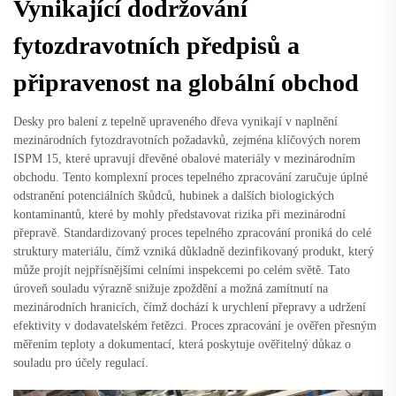
Vynikající dodržování
fytozdravotních předpisů a
připravenost na globální obchod
Desky pro balení z tepelně upraveného dřeva vynikají v naplnění
mezinárodních fytozdravotních požadavků, zejména klíčových norem
ISPM 15, které upravují dřevěné obalové materiály v mezinárodním
obchodu. Tento komplexní proces tepelného zpracování zaručuje úplné
odstranění potenciálních škůdců, hubinek a dalších biologických
kontaminantů, které by mohly představovat rizika při mezinárodní
přepravě. Standardizovaný proces tepelného zpracování proniká do celé
struktury materiálu, čímž vzniká důkladně dezinfikovaný produkt, který
může projít nejpřísnějšími celními inspekcemi po celém světě. Tato
úroveň souladu výrazně snižuje zpoždění a možná zamítnutí na
mezinárodních hranicích, čímž dochází k urychlení přepravy a udržení
efektivity v dodavatelském řetězci. Proces zpracování je ověřen přesným
měřením teploty a dokumentací, která poskytuje ověřitelný důkaz o
souladu pro účely regulací.