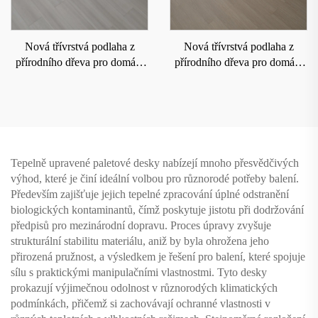
Nová třívrstvá podlaha z
Nová třívrstvá podlaha z
přírodního dřeva pro domácí
přírodního dřeva pro domácí
podlahové vytápění, odolná
podlahové vytápění, odolná
proti opotřebení a voděodolná
proti opotřebení a voděodolná
8207
8208
Tepelně upravené paletové desky nabízejí mnoho přesvědčivých
výhod, které je činí ideální volbou pro různorodé potřeby balení.
Především zajišťuje jejich tepelné zpracování úplné odstranění
biologických kontaminantů, čímž poskytuje jistotu při dodržování
předpisů pro mezinárodní dopravu. Proces úpravy zvyšuje
strukturální stabilitu materiálu, aniž by byla ohrožena jeho
přirozená pružnost, a výsledkem je řešení pro balení, které spojuje
sílu s praktickými manipulačními vlastnostmi. Tyto desky
prokazují výjimečnou odolnost v různorodých klimatických
podmínkách, přičemž si zachovávají ochranné vlastnosti v