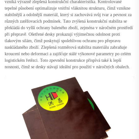
vzniká výrazně zlepšená konstrukční charakteristika. Kontrolované
tepelné působení optimalizuje vnitřní vláknitou strukturu, čímž vznikne
stabilnější a odolnější materiál, který si zachovává svůj tvar a pevnost za
různých zatěžovacích podmínek. Tato zvýšená konstrukční stabilita se
překládá do vyšší ochrany baleného zboží, zejména v náročném prostředí
při přepravě. Ošetřené desky prokazují výjimečnou odolnost proti
tlakovým silám, čímž poskytují spolehlivou ochranu pro přepravu
naskládaného zboží. Zlepšená rozměrová stabilita materiálu zabraňuje
kroucení nebo deformaci a zajišťuje stálé výkonové parametry po celém
logistickém řetězci. Toto zpevnění konstrukce přispívá také k lepší
nosnosti, čímž se desky stávají ideální pro použití v náročných obalech.