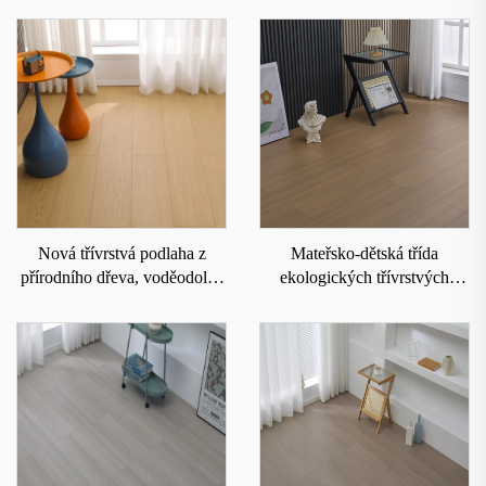
Nová třívrstvá podlaha z
Mateřsko-dětská třída
přírodního dřeva, voděodolná
ekologických třívrstvých
a odolná proti opotřebení 9008
dřevěných podlah pro
domácnost