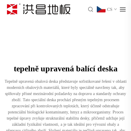
CS
tepelně upravená balící deska
Tepelně upravená obalová deska představuje sofistikované řešení v oblasti
moderních obalových materiálů, které byly speciálně navrženy tak, aby
splňovaly přísné mezinárodní požadavky na dopravu a standardy ochrany
zboží. Tato speciální deska prochází přesným tepelným procesem
zpracování při kontrolovaných teplotách, který účinně odstraňuje
potenciální biologické kontaminanty, hmyz a mikroorganismy. Proces
tepelné úpravy zvyšuje strukturální stabilitu desky, přičemž udržuje její
základní fyzikální vlastnosti, a je tak ideální pro vývozní obaly a
přepravu citlivého zboží. Složení materiálu je pečlivě upraveno tak, aby