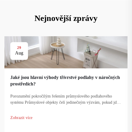
Nejnovější zprávy
29
Aug
Jaké jsou hlavní výhody třívrstvé podlahy v náročných
prostředích?
Porozumění pokročilým řešením průmyslového podlahového
systému Průmyslové objekty čelí jedinečným výzvám, pokud jde o
podlahové systémy. Nově se objevil jako revoluční řešení, které
mění způsob, jakým firmy přistupují ke svým podlahovým
Zobrazit více
potřebám...