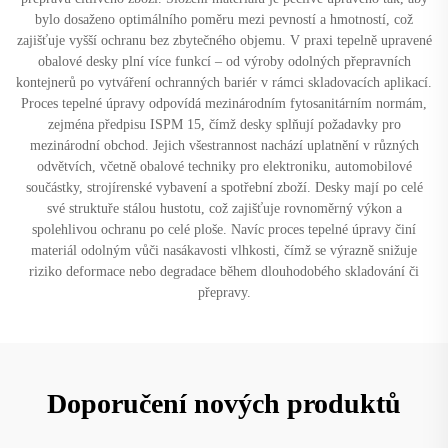
bylo dosaženo optimálního poměru mezi pevností a hmotností, což
zajišťuje vyšší ochranu bez zbytečného objemu. V praxi tepelně upravené
obalové desky plní více funkcí – od výroby odolných přepravních
kontejnerů po vytváření ochranných bariér v rámci skladovacích aplikací.
Proces tepelné úpravy odpovídá mezinárodním fytosanitárním normám,
zejména předpisu ISPM 15, čímž desky splňují požadavky pro
mezinárodní obchod. Jejich všestrannost nachází uplatnění v různých
odvětvích, včetně obalové techniky pro elektroniku, automobilové
součástky, strojírenské vybavení a spotřební zboží. Desky mají po celé
své struktuře stálou hustotu, což zajišťuje rovnoměrný výkon a
spolehlivou ochranu po celé ploše. Navíc proces tepelné úpravy činí
materiál odolným vůči nasákavosti vlhkosti, čímž se výrazně snižuje
riziko deformace nebo degradace během dlouhodobého skladování či
přepravy.
Doporučení nových produktů