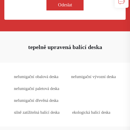
Odeslat
tepelně upravená balící deska
nefumigační obalová deska
nefumigační vývozní deska
nefumigační paletová deska
nefumigační dřevěná deska
silně zatížitelná balící deska
ekologická balící deska