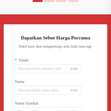
Dapatkan Sebut Harga Percuma
Wakil kami akan menghubungi anda tidak lama lagi.
Email
0/100
Nama
0/100
Nama Syarikat