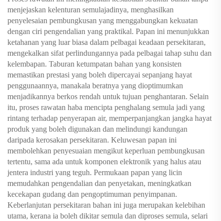
menjejaskan kelenturan semulajadinya, menghasilkan
penyelesaian pembungkusan yang menggabungkan kekuatan
dengan ciri pengendalian yang praktikal. Papan ini menunjukkan
ketahanan yang luar biasa dalam pelbagai keadaan persekitaran,
mengekalkan sifat perlindungannya pada pelbagai tahap suhu dan
kelembapan. Taburan ketumpatan bahan yang konsisten
memastikan prestasi yang boleh dipercayai sepanjang hayat
penggunaannya, manakala beratnya yang dioptimumkan
menjadikannya berkos rendah untuk tujuan penghantaran. Selain
itu, proses rawatan haba mencipta penghalang semula jadi yang
rintang terhadap penyerapan air, memperpanjangkan jangka hayat
produk yang boleh digunakan dan melindungi kandungan
daripada kerosakan persekitaran. Keluwesan papan ini
membolehkan penyesuaian mengikut keperluan pembungkusan
tertentu, sama ada untuk komponen elektronik yang halus atau
jentera industri yang teguh. Permukaan papan yang licin
memudahkan pengendalian dan penyetakan, meningkatkan
kecekapan gudang dan pengoptimuman penyimpanan.
Keberlanjutan persekitaran bahan ini juga merupakan kelebihan
utama, kerana ia boleh dikitar semula dan diproses semula, selari