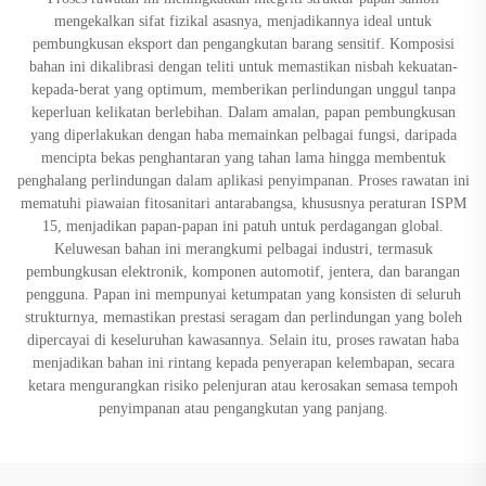
mengekalkan sifat fizikal asasnya, menjadikannya ideal untuk
pembungkusan eksport dan pengangkutan barang sensitif. Komposisi
bahan ini dikalibrasi dengan teliti untuk memastikan nisbah kekuatan-
kepada-berat yang optimum, memberikan perlindungan unggul tanpa
keperluan kelikatan berlebihan. Dalam amalan, papan pembungkusan
yang diperlakukan dengan haba memainkan pelbagai fungsi, daripada
mencipta bekas penghantaran yang tahan lama hingga membentuk
penghalang perlindungan dalam aplikasi penyimpanan. Proses rawatan ini
mematuhi piawaian fitosanitari antarabangsa, khususnya peraturan ISPM
15, menjadikan papan-papan ini patuh untuk perdagangan global.
Keluwesan bahan ini merangkumi pelbagai industri, termasuk
pembungkusan elektronik, komponen automotif, jentera, dan barangan
pengguna. Papan ini mempunyai ketumpatan yang konsisten di seluruh
strukturnya, memastikan prestasi seragam dan perlindungan yang boleh
dipercayai di keseluruhan kawasannya. Selain itu, proses rawatan haba
menjadikan bahan ini rintang kepada penyerapan kelembapan, secara
ketara mengurangkan risiko pelenjuran atau kerosakan semasa tempoh
penyimpanan atau pengangkutan yang panjang.