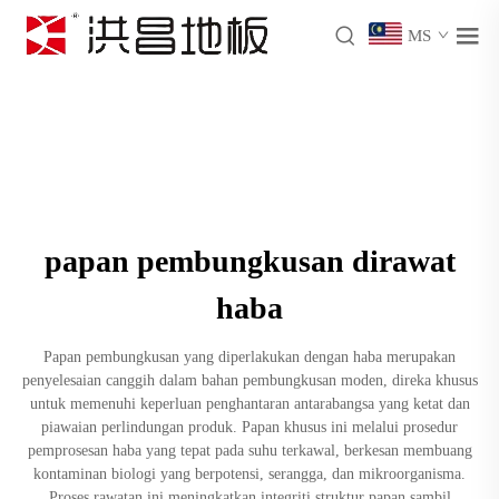
MS
papan pembungkusan dirawat
haba
Papan pembungkusan yang diperlakukan dengan haba merupakan
penyelesaian canggih dalam bahan pembungkusan moden, direka khusus
untuk memenuhi keperluan penghantaran antarabangsa yang ketat dan
piawaian perlindungan produk. Papan khusus ini melalui prosedur
pemprosesan haba yang tepat pada suhu terkawal, berkesan membuang
kontaminan biologi yang berpotensi, serangga, dan mikroorganisma.
Proses rawatan ini meningkatkan integriti struktur papan sambil