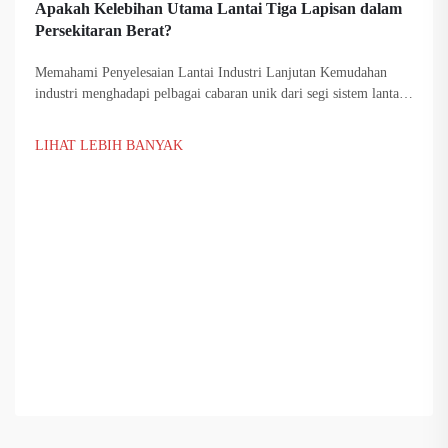
Apakah Kelebihan Utama Lantai Tiga Lapisan dalam
Persekitaran Berat?
Memahami Penyelesaian Lantai Industri Lanjutan Kemudahan
industri menghadapi pelbagai cabaran unik dari segi sistem lantai.
Ia telah muncul sebagai penyelesaian revolusioner yang berubah
bagaimana perniagaan menghadapi keperluan lantai mereka...
LIHAT LEBIH BANYAK