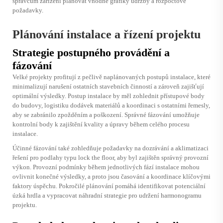
správcům zařízení plánovat vhodné grafiky údržby a rozpočtové
požadavky.
Plánování instalace a řízení projektu
Strategie postupného provádění a
fázování
Velké projekty profitují z pečlivě naplánovaných postupů instalace, které
minimalizují narušení ostatních stavebních činností a zároveň zajišťují
optimální výsledky. Postup instalace by měl zohlednit přístupové body
do budovy, logistiku dodávek materiálů a koordinaci s ostatními řemesly,
aby se zabránilo zpožděním a poškození. Správné fázování umožňuje
kontrolní body k zajištění kvality a úpravy během celého procesu
instalace.
Účinné fázování také zohledňuje požadavky na dozrávání a aklimatizaci
řešení pro podlahy typu lock the floor, aby byl zajištěn správný provozní
výkon. Provozní podmínky během jednotlivých fází instalace mohou
ovlivnit konečné výsledky, a proto jsou časování a koordinace klíčovými
faktory úspěchu. Pokročilé plánování pomáhá identifikovat potenciální
úzká hrdla a vypracovat náhradní strategie pro udržení harmonogramu
projektu.