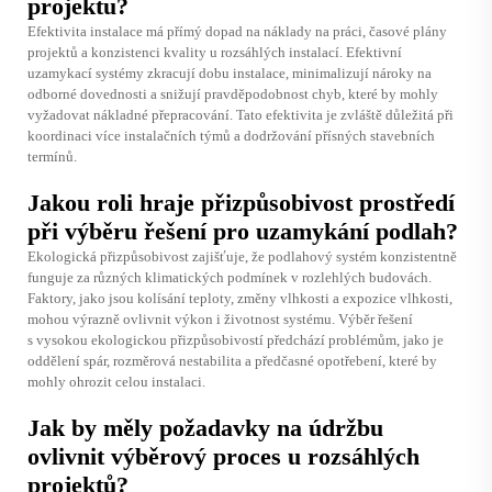
projektu?
Efektivita instalace má přímý dopad na náklady na práci, časové plány
projektů a konzistenci kvality u rozsáhlých instalací. Efektivní
uzamykací systémy zkracují dobu instalace, minimalizují nároky na
odborné dovednosti a snižují pravděpodobnost chyb, které by mohly
vyžadovat nákladné přepracování. Tato efektivita je zvláště důležitá při
koordinaci více instalačních týmů a dodržování přísných stavebních
termínů.
Jakou roli hraje přizpůsobivost prostředí
při výběru řešení pro uzamykání podlah?
Ekologická přizpůsobivost zajišťuje, že podlahový systém konzistentně
funguje za různých klimatických podmínek v rozlehlých budovách.
Faktory, jako jsou kolísání teploty, změny vlhkosti a expozice vlhkosti,
mohou výrazně ovlivnit výkon i životnost systému. Výběr řešení
s vysokou ekologickou přizpůsobivostí předchází problémům, jako je
oddělení spár, rozměrová nestabilita a předčasné opotřebení, které by
mohly ohrozit celou instalaci.
Jak by měly požadavky na údržbu
ovlivnit výběrový proces u rozsáhlých
projektů?