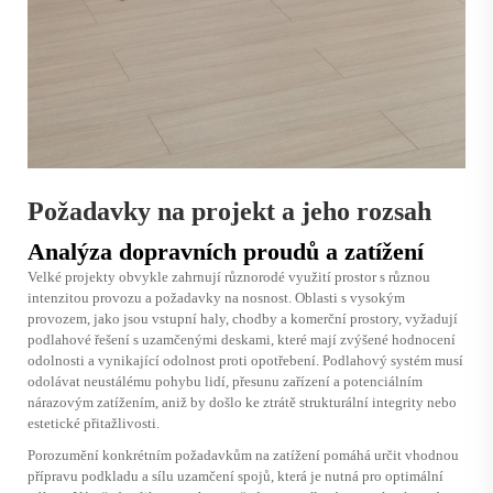
Požadavky na projekt a jeho rozsah
Analýza dopravních proudů a zatížení
Velké projekty obvykle zahrnují různorodé využití prostor s různou
intenzitou provozu a požadavky na nosnost. Oblasti s vysokým
provozem, jako jsou vstupní haly, chodby a komerční prostory, vyžadují
podlahové řešení s uzamčenými deskami, které mají zvýšené hodnocení
odolnosti a vynikající odolnost proti opotřebení. Podlahový systém musí
odolávat neustálému pohybu lidí, přesunu zařízení a potenciálním
nárazovým zatížením, aniž by došlo ke ztrátě strukturální integrity nebo
estetické přitažlivosti.
Porozumění konkrétním požadavkům na zatížení pomáhá určit vhodnou
přípravu podkladu a sílu uzamčení spojů, která je nutná pro optimální