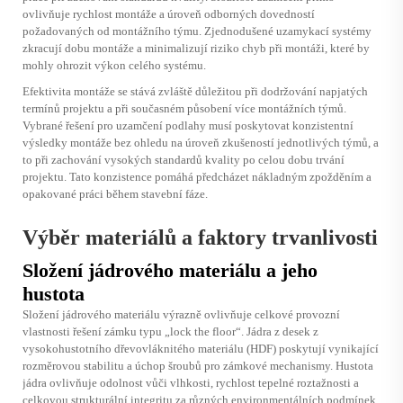
ovlivňuje rychlost montáže a úroveň odborných dovedností
požadovaných od montážního týmu. Zjednodušené uzamykací systémy
zkracují dobu montáže a minimalizují riziko chyb při montáži, které by
mohly ohrozit výkon celého systému.
Efektivita montáže se stává zvláště důležitou při dodržování napjatých
termínů projektu a při současném působení více montážních týmů.
Vybrané
řešení pro uzamčení podlahy
musí poskytovat konzistentní
výsledky montáže bez ohledu na úroveň zkušeností jednotlivých týmů, a
to při zachování vysokých standardů kvality po celou dobu trvání
projektu. Tato konzistence pomáhá předcházet nákladným zpožděním a
opakované práci během stavební fáze.
Výběr materiálů a faktory trvanlivosti
Složení jádrového materiálu a jeho
hustota
Složení jádrového materiálu výrazně ovlivňuje celkové provozní
vlastnosti řešení zámku typu „lock the floor“. Jádra z desek z
vysokohustotního dřevovláknitého materiálu (HDF) poskytují vynikající
rozměrovou stabilitu a úchop šroubů pro zámkové mechanismy. Hustota
jádra ovlivňuje odolnost vůči vlhkosti, rychlost tepelné roztažnosti a
celkovou strukturální integritu za různých environmentálních podmínek.