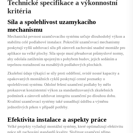
Technické specifikace a výkonnostní
kritéria
Síla a spolehlivost uzamykacího
mechanismu
Mechanická pevnost uzamčovacího systému určuje dlouhodobý výkon a
stabilitu celé podlahové instalace. Pokročilé uzamčovací mechanismy
poskytují vyšší udržovací sílu při zároveň zachování snadné montáže pro
aplikace na velké plochy. Síla spoje musí přesahovat průmyslové normy,
aby odolala zatížením spojeným s pohybem budov, jejich sedáním a
tepelnou roztažností na rozsáhlých podlahových plochách.
Zkušební údaje týkající se síly proti oddělení, svislé nosné kapacity a
opakovaných montážních cyklů poskytují cenné poznatky o
spolehlivosti systému. Odolné řešení uzamčení podlahy by mělo
prokazovat konzistentní výkon za standardizovaných zkušebních
podmínek a zároveň udržovat integritu uzamčení po dlouhou dobu.
Kvalitní uzamčovací systémy také usnadňují údržbu a výměnu
jednotlivých prken v případě potřeby.
Efektivita instalace a aspekty práce
Velké projekty vyžadují montážní systémy, které optimalizují efektivitu
práce při zachování standardů kvality. Složitost uzamčení přímo