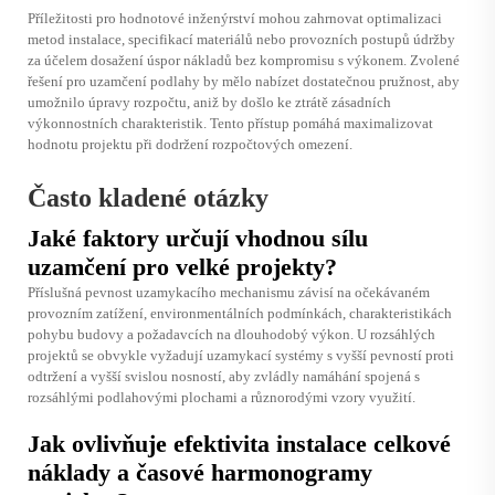
Příležitosti pro hodnotové inženýrství mohou zahrnovat optimalizaci
metod instalace, specifikací materiálů nebo provozních postupů údržby
za účelem dosažení úspor nákladů bez kompromisu s výkonem. Zvolené
řešení pro uzamčení podlahy by mělo nabízet dostatečnou pružnost, aby
umožnilo úpravy rozpočtu, aniž by došlo ke ztrátě zásadních
výkonnostních charakteristik. Tento přístup pomáhá maximalizovat
hodnotu projektu při dodržení rozpočtových omezení.
Často kladené otázky
Jaké faktory určují vhodnou sílu
uzamčení pro velké projekty?
Příslušná pevnost uzamykacího mechanismu závisí na očekávaném
provozním zatížení, environmentálních podmínkách, charakteristikách
pohybu budovy a požadavcích na dlouhodobý výkon. U rozsáhlých
projektů se obvykle vyžadují uzamykací systémy s vyšší pevností proti
odtržení a vyšší svislou nosností, aby zvládly namáhání spojená s
rozsáhlými podlahovými plochami a různorodými vzory využití.
Jak ovlivňuje efektivita instalace celkové
náklady a časové harmonogramy