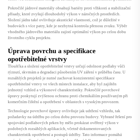
Pokročilé jádrové materiály obsahují bariéry proti vlhkosti a stabilizační
přísady, které zvyšují dlouhodobý výkon v náročných prostředích.
Složení jádra také ovlivňuje akustické vlastnosti, což je důležité v
budovách s více patry, kde je nezbytná kontrola přenosu zvuku. Výběr
vhodného jádrového materiálu zajistí optimální výkon po celou dobu
životního cyklu projektu.
Úprava povrchu a specifikace
opotřebitelné vrstvy
Tloušťka a složení opotřebitelné vrstvy určují odolnost podlahy vůči
rýznutí, skvrnám a degradaci působením UV záření v průběhu času. U
rozsáhlých projektů je nutné zachovat konzistentní specifikace
opotřebitelné vrstvy ve všech místech instalace, aby byl zajištěn
jednotný vzhled a výkonové charakteristiky. Pokročilé povrchové
úpravy poskytují zvýšenou ochranu proti chemikáliím používaným při
komerčním čištění a opotřebení v oblastech s vysokým provozem.
Technologie povrchové úpravy ovlivňuje jak udržení vzhledu, tak
požadavky na údržbu po celou dobu provozu budovy. Vybrané řešení pro
spojování podlahových prken by mělo prokázat ověřený výkon v
podobných rozsáhlých aplikacích, včetně dokumentovaných
charakteristik opotřebení a postupů údržby. Tato informace pomáhá