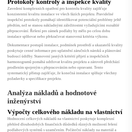
Protokoly kontroly a inspekce kvality
Zavedení komplexních opatření pro kontrolu kvality zajišťuje
konzistentní kvalitu instalace ve všech fázích projektu. Pravidelné
inspekční protokoly pomáhají identifikovat potenciální problémy ještě
předtím, než se stanou nákladnými záležitostmi vyžadujícími rozsáhlé
přepracování. Řešení pro zámek podlahy by mělo po celou dobu
instalace splňovat nebo překračovat stanovená kritéria výkonu.
Dokumentace postupů instalace, podmínek prostředí a ukazatelů kvality
poskytuje cenné informace pro uplatnění záručních nároků a plánování
budoucí údržby. Stanovení jasných kritérií přijetí a inspekčních
harmonogramů pomáhá udržovat kvalitu projektu a zároveň předchází
prodlením spojeným s přepracováním nebo opravami. Tento
systematický přístup zajišťuje, že konečná instalace splňuje všechny
požadavky a specifikace projektu.
Analýza nákladů a hodnotové
inženýrství
Výpočty celkového nákladu na vlastnictví
Hodnocení celkových nákladů na vlastnictví poskytuje komplexní
přehled dlouhodobých finančních důsledků různých možností řešení
podlahových systémů s uzamčením. Počáteční náklady na materiál a