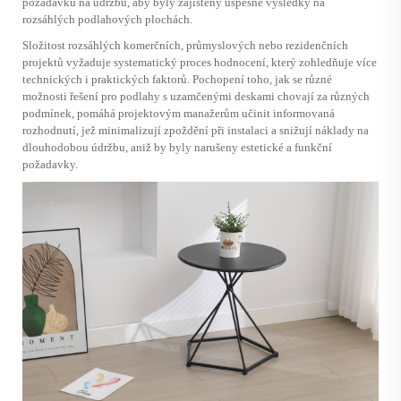
požadavků na údržbu, aby byly zajištěny úspěšné výsledky na
rozsáhlých podlahových plochách.
Složitost rozsáhlých komerčních, průmyslových nebo rezidenčních
projektů vyžaduje systematický proces hodnocení, který zohledňuje více
technických i praktických faktorů. Pochopení toho, jak se různé
možnosti řešení pro podlahy s uzamčenými deskami chovají za různých
podmínek, pomáhá projektovým manažerům učinit informovaná
rozhodnutí, jež minimalizují zpoždění při instalaci a snižují náklady na
dlouhodobou údržbu, aniž by byly narušeny estetické a funkční
požadavky.