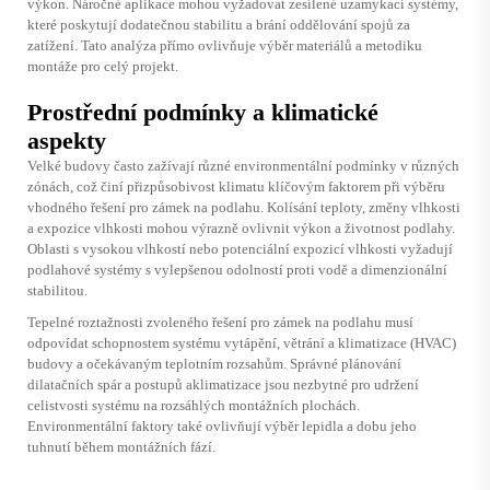
výkon. Náročné aplikace mohou vyžadovat zesílené uzamykací systémy,
které poskytují dodatečnou stabilitu a brání oddělování spojů za
zatížení. Tato analýza přímo ovlivňuje výběr materiálů a metodiku
montáže pro celý projekt.
Prostřední podmínky a klimatické
aspekty
Velké budovy často zažívají různé environmentální podmínky v různých
zónách, což činí přizpůsobivost klimatu klíčovým faktorem při výběru
vhodného řešení pro zámek na podlahu. Kolísání teploty, změny vlhkosti
a expozice vlhkosti mohou výrazně ovlivnit výkon a životnost podlahy.
Oblasti s vysokou vlhkostí nebo potenciální expozicí vlhkosti vyžadují
podlahové systémy s vylepšenou odolností proti vodě a dimenzionální
stabilitou.
Tepelné roztažnosti zvoleného řešení pro zámek na podlahu musí
odpovídat schopnostem systému vytápění, větrání a klimatizace (HVAC)
budovy a očekávaným teplotním rozsahům. Správné plánování
dilatačních spár a postupů aklimatizace jsou nezbytné pro udržení
celistvosti systému na rozsáhlých montážních plochách.
Environmentální faktory také ovlivňují výběr lepidla a dobu jeho
tuhnutí během montážních fází.