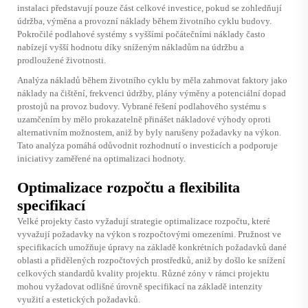
instalaci představují pouze část celkové investice, pokud se zohledňují
údržba, výměna a provozní náklady během životního cyklu budovy.
Pokročilé podlahové systémy s vyššími počátečními náklady často
nabízejí vyšší hodnotu díky sníženým nákladům na údržbu a
prodloužené životnosti.
Analýza nákladů během životního cyklu by měla zahrnovat faktory jako
náklady na čištění, frekvenci údržby, plány výměny a potenciální dopad
prostojů na provoz budovy. Vybrané řešení podlahového systému s
uzamčením by mělo prokazatelně přinášet nákladové výhody oproti
alternativním možnostem, aniž by byly narušeny požadavky na výkon.
Tato analýza pomáhá odůvodnit rozhodnutí o investicích a podporuje
iniciativy zaměřené na optimalizaci hodnoty.
Optimalizace rozpočtu a flexibilita
specifikací
Velké projekty často vyžadují strategie optimalizace rozpočtu, které
vyvažují požadavky na výkon s rozpočtovými omezeními. Pružnost ve
specifikacích umožňuje úpravy na základě konkrétních požadavků dané
oblasti a přidělených rozpočtových prostředků, aniž by došlo ke snížení
celkových standardů kvality projektu. Různé zóny v rámci projektu
mohou vyžadovat odlišné úrovně specifikací na základě intenzity
využití a estetických požadavků.