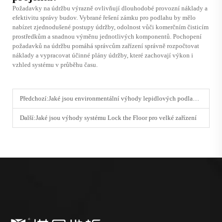
Požadavky na údržbu výrazně ovlivňují dlouhodobé provozní náklady a
efektivitu správy budov. Vybrané řešení zámku pro podlahu by mělo
nabízet zjednodušené postupy údržby, odolnost vůči komerčním čisticím
prostředkům a snadnou výměnu jednotlivých komponentů. Pochopení
požadavků na údržbu pomáhá správcům zařízení správně rozpočtovat
náklady a vypracovat účinné plány údržby, které zachovají výkon i
vzhled systému v průběhu času.
Předchozí:
Jaké jsou environmentální výhody lepidlových podlah v komerčních lázních
Další:
Jaké jsou výhody systému Lock the Floor pro velké zařízení