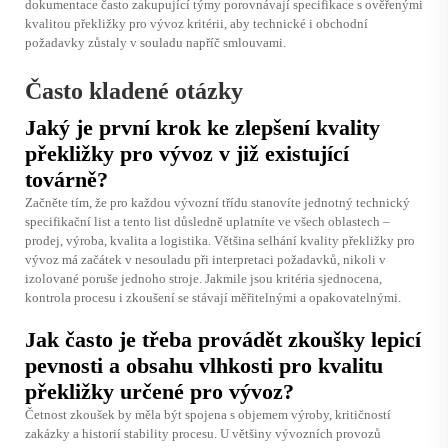
dokumentace často zakupující týmy porovnávají specifikace s ověřenými
kvalitou překližky pro vývoz
kritérii, aby technické i obchodní
požadavky zůstaly v souladu napříč smlouvami.
Často kladené otázky
Jaký je první krok ke zlepšení kvality
překližky pro vývoz v již existující
továrně?
Začněte tím, že pro každou vývozní třídu stanovíte jednotný technický
specifikační list a tento list důsledně uplatníte ve všech oblastech –
prodej, výroba, kvalita a logistika. Většina selhání kvality překližky pro
vývoz má začátek v nesouladu při interpretaci požadavků, nikoli v
izolované poruše jednoho stroje. Jakmile jsou kritéria sjednocena,
kontrola procesu i zkoušení se stávají měřitelnými a opakovatelnými.
Jak často je třeba provádět zkoušky lepicí
pevnosti a obsahu vlhkosti pro kvalitu
překližky určené pro vývoz?
Četnost zkoušek by měla být spojena s objemem výroby, kritičností
zakázky a historií stability procesu. U většiny vývozních provozů