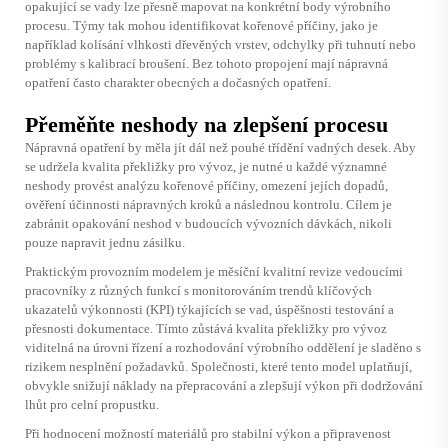
opakující se vady lze přesně mapovat na konkrétní body výrobního
procesu. Týmy tak mohou identifikovat kořenové příčiny, jako je
například kolísání vlhkosti dřevěných vrstev, odchylky při tuhnutí nebo
problémy s kalibrací broušení. Bez tohoto propojení mají nápravná
opatření často charakter obecných a dočasných opatření.
Přeměňte neshody na zlepšení procesu
Nápravná opatření by měla jít dál než pouhé třídění vadných desek. Aby
se udržela kvalita překližky pro vývoz, je nutné u každé významné
neshody provést analýzu kořenové příčiny, omezení jejích dopadů,
ověření účinnosti nápravných kroků a následnou kontrolu. Cílem je
zabránit opakování neshod v budoucích vývozních dávkách, nikoli
pouze napravit jednu zásilku.
Praktickým provozním modelem je měsíční kvalitní revize vedoucími
pracovníky z různých funkcí s monitorováním trendů klíčových
ukazatelů výkonnosti (KPI) týkajících se vad, úspěšnosti testování a
přesnosti dokumentace. Tímto zůstává kvalita překližky pro vývoz
viditelná na úrovni řízení a rozhodování výrobního oddělení je sladěno s
rizikem nesplnění požadavků. Společnosti, které tento model uplatňují,
obvykle snižují náklady na přepracování a zlepšují výkon při dodržování
lhůt pro celní propustku.
Při hodnocení možností materiálů pro stabilní výkon a připravenost