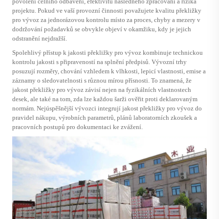
povolení celního odbavení, efektivitu následného zpracování a rizika
projektu. Pokud ve vaší provozní činnosti považujete kvalitu překližky
pro vývoz za jednorázovou kontrolu místo za proces, chyby a mezery v
dodržování požadavků se obvykle objeví v okamžiku, kdy je jejich
odstranění nejdražší.
Spolehlivý přístup k jakosti překližky pro vývoz kombinuje technickou
kontrolu jakosti s připraveností na splnění předpisů. Vývozní trhy
posuzují rozměry, chování vzhledem k vlhkosti, lepicí vlastnosti, emise a
záznamy o sledovatelnosti s různou mírou přísnosti. To znamená, že
jakost překližky pro vývoz závisí nejen na fyzikálních vlastnostech
desek, ale také na tom, zda lze každou šarži ověřit proti deklarovaným
normám. Nejúspěšnější vývozci integrují jakost překližky pro vývoz do
pravidel nákupu, výrobních parametrů, plánů laboratorních zkoušek a
pracovních postupů pro dokumentaci ke zvážení.