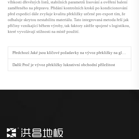
vlhkosti dřevěných listů, stabilních parametrů lisování a ověření balení
zaměřeného na přepravu. Přidání kontrolních kroků po kondicionování
před expedicí dále zvyšuje kvalitu překližky určené pro export tím, že
odhaluje skrytou nestabilitu materiálu. Tato integrovaná metoda řeší jak
příčiny vznikající během výroby, tak faktory zátěže spojené s logistikou,
které vyvolávají stížnosti na místě použití.
Předchozí:
Jaké jsou klíčové požadavky na vývoz překližky na globální trhy
Další:
Proč je vývoz překližky lukrativní obchodní příležitost