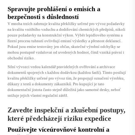
Spravujte prohlášení o emisích a
bezpečnosti s důsledností
V mnoha trzích zahrnuje kvalita překližky určené pro vývoz požadavky
na kvalitu vnitřního vzduchu a dodržování chemických předpisů, nikoli
pouze požadavky na konstrukční výkon. Výběr lepidlového systému a
řízení procesu tuhnutí ovlivňují emisní výsledky a přesnost deklarací.
Pokud jsou emise testovány jen občas, skutečné výrobní odchylky se
mohou postupně vzdalovat od uvedených hodnot, čímž vzniká právní i
obchodní riziko.
Silní vývozci vedou kalendář pravidelných ověřování a archivace
dokumentů spojených s každou dodávkou (každou šarží). Tímto posilují
kvalitu překližky určené pro vývoz tím, že propojují označení výrobku,
důkazy z testů a dokumenty zákazníků. Pro kupující je tato
dokumentační jistota často stejně důležitá jako samotné desky, neboť
snižuje jejich vlastní regulační zátěž.
Zavedte inspekční a zkušební postupy,
které předcházejí riziku expedice
Používejte víceúrovňové kontrolní a