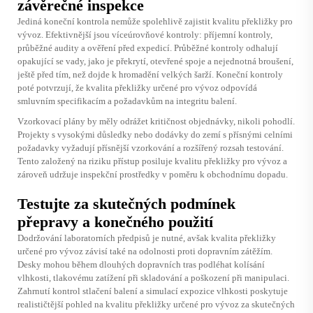
závěrečné inspekce
Jediná koneční kontrola nemůže spolehlivě zajistit kvalitu překližky pro
vývoz. Efektivnější jsou víceúrovňové kontroly: příjemní kontroly,
průběžné audity a ověření před expedicí. Průběžné kontroly odhalují
opakující se vady, jako je překrytí, otevřené spoje a nejednotná broušení,
ještě před tím, než dojde k hromadění velkých šarží. Koneční kontroly
poté potvrzují, že kvalita překližky určené pro vývoz odpovídá
smluvním specifikacím a požadavkům na integritu balení.
Vzorkovací plány by měly odrážet kritičnost objednávky, nikoli pohodlí.
Projekty s vysokými důsledky nebo dodávky do zemí s přísnými celními
požadavky vyžadují přísnější vzorkování a rozšířený rozsah testování.
Tento založený na riziku přístup posiluje kvalitu překližky pro vývoz a
zároveň udržuje inspekční prostředky v poměru k obchodnímu dopadu.
Testujte za skutečných podmínek
přepravy a konečného použití
Dodržování laboratorních předpisů je nutné, avšak kvalita překližky
určené pro vývoz závisí také na odolnosti proti dopravním zátěžím.
Desky mohou během dlouhých dopravních tras podléhat kolísání
vlhkosti, tlakovému zatížení při skladování a poškození při manipulaci.
Zahrnutí kontrol stlačení balení a simulací expozice vlhkosti poskytuje
realističtější pohled na kvalitu překližky určené pro vývoz za skutečných