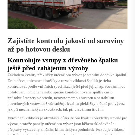
Zajistěte kontrolu jakosti od suroviny
až po hotovou desku
Kontrolujte vstupy z dřevěného špalku
ještě před zahájením výroby
Základem kvality překližky určené pro vývoz je stabilní dodávka špalků.
Druh dřeva, tolerance tloušťky a rozsah vlhkosti špalků je třeba
kontrolovat podle vnitřních specifikací ještě před jejich zpracováním do
polotovaru. Smíchané nebo špatně kondicionované špalky často
způsobují mezery ve středu, nerovnoměrnou hustotu a nestabilitu
povrchových vrstev, což vše snižuje kvalitu překližky určené pro vývoz
jak při mechanických zkouškách, tak při vizuálním třídění.
Vyrovnaní vlhkosti je obzvláště důležité pro kvalitu překližky určené pro
vývoz, protože panely určené pro vývoz jsou během skladování a
přepravy vystaveny změnám klimatických podmínek. Pokud je vlhkost