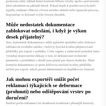
poskytuje silný základ denní kontrola během výroby spolu s potvrzením
před odesláním na základě dávek. Pokud dojde k použití nových šarží
lepidla, změnám vlhkosti vlivem ročního období nebo úpravám procesu,
doporučuje se dočasně zvýšit četnost zkoušek.
Může nedostatek dokumentace
zablokovat odeslání, i když je výkon
desek přijatelný?
Ano, nedostatek dokumentace může způsobit zpoždění nebo dokonce
zablokovat uvolnění zásilky, i když je fyzická kvalita přepravované
překližky pro export v pořádku. Celní orgány a zadavatelé projektů často
vyžadují stopovatelné důkazy o tom, že deklarované technické
parametry a prohlášení o shodě jsou platné pro danou dodávku. Silná
kontrola dokumentace je proto klíčovou součástí kvality překližky
určené pro export, nikoli pouze administrativní doplňkovou činností.
Jak mohou exportéři snížit počet
reklamací týkajících se deformace
(prohnutí) nebo odštěpování vrstev po
doručení?
Snížení počtu reklamací lze dosáhnout kombinací přesnější kontroly