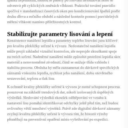
špalků nejednotná, mohou se panely po lisování deformovat nebo se
odvrstvit při cyklických změnách vlhkosti. Praktické tovární pravidlo
spočívá v standardizaci časových oken pro kondicionování špalků podle
druhu dřeva a ročního období a následné kontrole pomocí pravidelných
měření vlhkosti namísto příležitostných kontrol.
Stabilizujte parametry lisování a lepení
Konzistence nanášení lepidla a parametry teplého lisování jsou klíčové
pro kvalitu překližky určené k vývozu. Nedostatečné nanášení lepidla
může projít základní vizuální kontrolou, ale neprojde zkouškami spoje
na trzích určení. Nadměrné nanášení může způsobit protržení lepidla skrz
materiál a nerovnoměrné ztvrdnutí, čímž se snižuje třída vzhledu i
stabilita procesu. Obsluha by měla zaznamenat do dávkově specifických
záznamů viskozitu lepidla, rychlost jeho nanášení, dobu otevřeného
sestavování, teplotu a tlak lisu.
K ochraně kvality překližky určené k vývozu je nutné schopnost procesu
posuzovat na základě trendových dat, nikoli izolovaných úspěšných
výsledků. Sledování výsledků zkoušek odštěpování ve vztahu k
nastavení lisu pomáhá identifikovat odchylky ještě před tím, než budou
ovlivněny větší množství výrobků. Právě zde digitální dávkové záznamy
zvyšují kvalitu překližky určené k vývozu tím, že historii výroby
přeměňují na preventivní opatření místo vyšetřování po expedici.