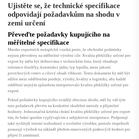
Ujistěte se, že technické specifikace
odpovídají požadavkům na shodu v
zemi určení
Převeďte požadavky kupujícího na
měřitelné specifikace
Mnoho exportních neúspěchů vzniká proto, že obchodní podmínky
nejsou převedeny na měřitelné výrobní cíle. Kvalita překližky určené pro
export by měla být definována v technickém listu, který obsahuje
tolerance tloušťky, konstrukci jádra, typ lepidla, meze jakosti
povrchových vrstev a cílový obsah vlhkosti. Tento dokument by měl být
sdílen mezi odděleními prodeje, výroby, kvality a logistiky, aby každé
oddělení stejným způsobem interpretovalo kvalitu překližky určené pro
export.
Pokud požadavky kupujícího uvádějí obecnou shodu, měl by váš tým
tuto požadavek převést na konkrétní zkušební metody a přijatelné
hodnoty. Jednoznačná kritéria chrání kvalitu překližky určené pro export
tím, že brání sporům vyplývajícím z subjektivní interpretace. Podporují
také rychlejší interní rozhodnutí o uvolnění výrobku, protože inspektoři
posuzují výrobek na základě předem stanovených prahových hodnot pro
přijetí či zamítnutí.