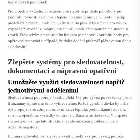
logistických podmínek.
Pro projekty vyžadující rozměrovou stabilitu přidejte protokoly pro
kontrolu rovnosti a pevnosti lepení po kondicionování. Tento přístup
předchází běžnému problému, kdy kvalita překližky určené pro vývoz
vypadá při vydání z továrny přijatelně, avšak před montáží na stavbě se
zhorší. Praktickým preventivním krokem je stanovit kontrolní body pro
opětovné testování v případě, že doba dodání překročí plánovanou dobu
skladování.
Zlepšete systémy pro sledovatelnost,
dokumentaci a nápravná opatření
Umožněte využití sledovatelnosti napříč
jednotlivými odděleními
Sledovatelnost podporuje kvalitu překližky pro vývoz pouze tehdy, jsou-
li záznamy úplné a snadno vyhledatelné. Každá výrobní dávka by měla
být propojena se zdrojem surovin, šarží lepidla, podmínkami lisování,
směnou operátora, výsledky kontrol a odkazem na dodávku. V případě
stížnosti umožňuje tato struktura rychlé omezení problému místo
rozsáhlé nejistoty.
Účinná sledovatelnost zlepšuje kvalitu překližky pro vývoz, protože