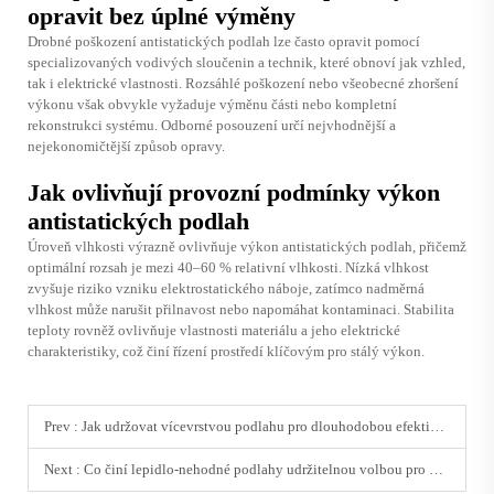
opravit bez úplné výměny
Drobné poškození antistatických podlah lze často opravit pomocí
specializovaných vodivých sloučenin a technik, které obnoví jak vzhled,
tak i elektrické vlastnosti. Rozsáhlé poškození nebo všeobecné zhoršení
výkonu však obvykle vyžaduje výměnu části nebo kompletní
rekonstrukci systému. Odborné posouzení určí nejvhodnější a
nejekonomičtější způsob opravy.
Jak ovlivňují provozní podmínky výkon
antistatických podlah
Úroveň vlhkosti výrazně ovlivňuje výkon antistatických podlah, přičemž
optimální rozsah je mezi 40–60 % relativní vlhkosti. Nízká vlhkost
zvyšuje riziko vzniku elektrostatického náboje, zatímco nadměrná
vlhkost může narušit přilnavost nebo napomáhat kontaminaci. Stabilita
teploty rovněž ovlivňuje vlastnosti materiálu a jeho elektrické
charakteristiky, což činí řízení prostředí klíčovým pro stálý výkon.
Prev :
Jak udržovat vícevrstvou podlahu pro dlouhodobou efektivitu
Next :
Co činí lepidlo-nehodné podlahy udržitelnou volbou pro podniky