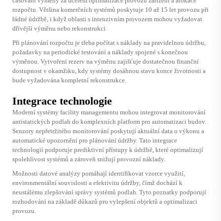
časování výměny za účelem optimalizace provozu zařízení a alokace
rozpočtu. Většina komerčních systémů poskytuje 10 až 15 let provozu při
řádné údržbě, i když oblasti s intenzivním provozem mohou vyžadovat
dřívější výměnu nebo rekonstrukci.
Při plánování rozpočtu je třeba počítat s náklady na pravidelnou údržbu,
požadavky na periodické testování a náklady spojené s konečnou
výměnou. Vytvoření rezerv na výměnu zajišťuje dostatečnou finanční
dostupnost v okamžiku, kdy systémy dosáhnou stavu konce životnosti a
bude vyžadována kompletní rekonstrukce.
Integrace technologie
Moderní systémy facility managementu mohou integrovat monitorování
antistatických podlah do komplexních platform pro automatizaci budov.
Senzory nepřetržitého monitorování poskytují aktuální data o výkonu a
automatické upozornění pro plánování údržby. Tato integrace
technologií podporuje prediktivní přístupy k údržbě, které optimalizují
spolehlivost systémů a zároveň snižují provozní náklady.
Možnosti datové analýzy pomáhají identifikovat vzorce využití,
environmentální souvislosti a efektivitu údržby, čímž dochází k
neustálému zlepšování správy systémů podlah. Tyto poznatky podporují
rozhodování na základě důkazů pro vylepšení objektů a optimalizaci
provozu.