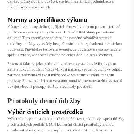
daného průmyslového odvětví, environmentálních podmínkách a
rozpočtových možnostech.
Normy a specifikace výkonu
Průmyslové normy definují přijatelné rozsahy odporu pro antistatické
podlahové systémy, obvykle mezi 10^6 až 10^9 ohmy pro většinu
aplikací. Tyto specifikace zajišťují dostatečné odvádění statické
elektřiny, aniž by vytvářely bezpečnostní rizika způsobená elektrickou
vodivostí. Pravidelné testování ověřuje, že podlahové systémy nadále
splňují tyto výkonnostní kritéria po celou dobu jejich životnosti.
Provozní faktory, jako je úroveň vlhkosti, výrazně ovlivňují výkon
antistatických podlah. Nízká vlhkost může zvyšovat povrchový odpor,
zatímco nadměrná vlhkost může poškozovat strukturální integritu
podlahy. Porozumění těmto vztahům pomáhá provozovatelům zařízení
vyvíjet vhodné postupy údržby a kontroly prostředí.
Protokoly denní údržby
Výběr čisticích prostředků
Výběr vhodných čisticích prostředků představuje klíčový aspekt údržby
protistatických podlah. Běžné komerční čisticí prostředky mohou
obsahovat složky, které narušují vodivé vlastnosti podlahy nebo