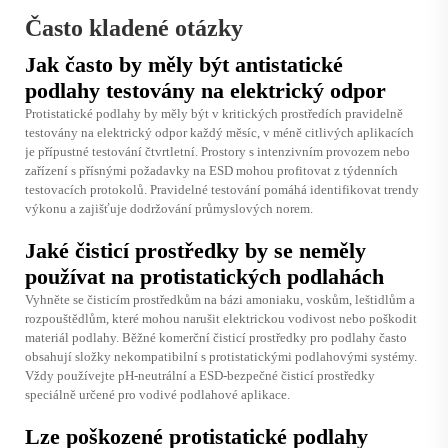
Často kladené otázky
Jak často by měly být antistatické
podlahy testovány na elektrický odpor
Protistatické podlahy by měly být v kritických prostředích pravidelně
testovány na elektrický odpor každý měsíc, v méně citlivých aplikacích
je přípustné testování čtvrtletní. Prostory s intenzivním provozem nebo
zařízení s přísnými požadavky na ESD mohou profitovat z týdenních
testovacích protokolů. Pravidelné testování pomáhá identifikovat trendy
výkonu a zajišťuje dodržování průmyslových norem.
Jaké čisticí prostředky by se neměly
používat na protistatických podlahách
Vyhněte se čisticím prostředkům na bázi amoniaku, voskům, leštidlům a
rozpouštědlům, které mohou narušit elektrickou vodivost nebo poškodit
materiál podlahy. Běžné komerční čisticí prostředky pro podlahy často
obsahují složky nekompatibilní s protistatickými podlahovými systémy.
Vždy používejte pH-neutrální a ESD-bezpečné čisticí prostředky
speciálně určené pro vodivé podlahové aplikace.
Lze poškozené protistatické podlahy