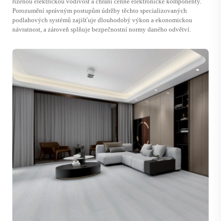
řízenou elektrickou vodivost a chrání cenné elektronické komponenty.
Porozumění správným postupům údržby těchto specializovaných
podlahových systémů zajišťuje dlouhodobý výkon a ekonomickou
návratnost, a zároveň splňuje bezpečnostní normy daného odvětví.