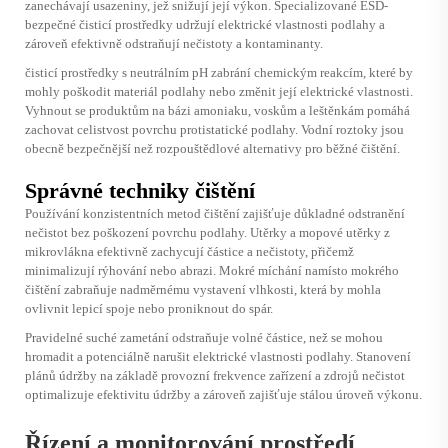
zanechávají usazeniny, jež snižují její výkon. Specializované ESD-
bezpečné čisticí prostředky udržují elektrické vlastnosti podlahy a
zároveň efektivně odstraňují nečistoty a kontaminanty.
čisticí prostředky s neutrálním pH zabrání chemickým reakcím, které by
mohly poškodit materiál podlahy nebo změnit její elektrické vlastnosti.
Vyhnout se produktům na bázi amoniaku, voskům a leštěnkám pomáhá
zachovat celistvost povrchu protistatické podlahy. Vodní roztoky jsou
obecně bezpečnější než rozpouštědlové alternativy pro běžné čištění.
Správné techniky čištění
Používání konzistentních metod čištění zajišťuje důkladné odstranění
nečistot bez poškození povrchu podlahy. Utěrky a mopové utěrky z
mikrovlákna efektivně zachycují částice a nečistoty, přičemž
minimalizují rýhování nebo abrazi. Mokré míchání namísto mokrého
čištění zabraňuje nadměrnému vystavení vlhkosti, která by mohla
ovlivnit lepicí spoje nebo proniknout do spár.
Pravidelné suché zametání odstraňuje volné částice, než se mohou
hromadit a potenciálně narušit elektrické vlastnosti podlahy. Stanovení
plánů údržby na základě provozní frekvence zařízení a zdrojů nečistot
optimalizuje efektivitu údržby a zároveň zajišťuje stálou úroveň výkonu.
Řízení a monitorování prostředí