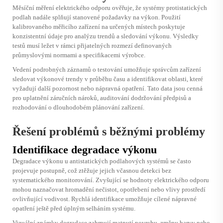
Měsíční měření elektrického odporu ověřuje, že systémy protistatických
podlah nadále splňují stanovené požadavky na výkon. Použití
kalibrovaného měřicího zařízení na určených místech poskytuje
konzistentní údaje pro analýzu trendů a sledování výkonu. Výsledky
testů musí ležet v rámci přijatelných rozmezí definovaných
průmyslovými normami a specifikacemi výrobce.
Vedení podrobných záznamů o testování umožňuje správcům zařízení
sledovat výkonové trendy v průběhu času a identifikovat oblasti, které
vyžadují další pozornost nebo nápravná opatření. Tato data jsou cenná
pro uplatnění záručních nároků, auditování dodržování předpisů a
rozhodování o dlouhodobém plánování zařízení.
Řešení problémů s běžnými problémy
Identifikace degradace výkonu
Degradace výkonu u antistatických podlahových systémů se často
projevuje postupně, což ztěžuje jejich včasnou detekci bez
systematického monitorování. Zvyšující se hodnoty elektrického odporu
mohou naznačovat hromadění nečistot, opotřebení nebo vlivy prostředí
ovlivňující vodivost. Rychlá identifikace umožňuje cílené nápravné
opatření ještě před úplným selháním systému.
Vizuální známky degradace zahrnují matnutí povrchu, změnu barvy nebo