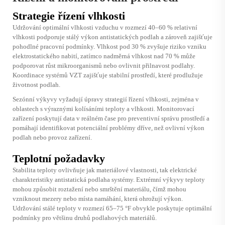
Strategie řízení vlhkosti
Udržování optimální vlhkosti vzduchu v rozmezí 40–60 % relativní
vlhkosti podporuje stálý výkon antistatických podlah a zároveň zajišťuje
pohodlné pracovní podmínky. Vlhkost pod 30 % zvyšuje riziko vzniku
elektrostatického nabití, zatímco nadměrná vlhkost nad 70 % může
podporovat růst mikroorganismů nebo ovlivnit přilnavost podlahy.
Koordinace systémů VZT zajišťuje stabilní prostředí, které prodlužuje
životnost podlah.
Sezónní výkyvy vyžadují úpravy strategií řízení vlhkosti, zejména v
oblastech s výraznými kolísáními teploty a vlhkosti. Monitorovací
zařízení poskytují data v reálném čase pro preventivní správu prostředí a
pomáhají identifikovat potenciální problémy dříve, než ovlivní výkon
podlah nebo provoz zařízení.
Teplotní požadavky
Stabilita teploty ovlivňuje jak materiálové vlastnosti, tak elektrické
charakteristiky
antistatická podlaha
systémy. Extrémní výkyvy teploty
mohou způsobit roztažení nebo smrštění materiálu, čímž mohou
vzniknout mezery nebo místa namáhání, která ohrožují výkon.
Udržování stálé teploty v rozmezí 65–75 °F obvykle poskytuje optimální
podmínky pro většinu druhů podlahových materiálů.