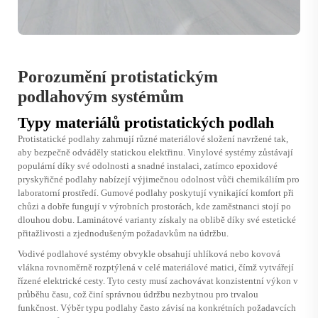
Porozumění protistatickým
podlahovým systémům
Typy materiálů protistatických podlah
Protistatické podlahy zahrnují různé materiálové složení navržené tak,
aby bezpečně odváděly statickou elektřinu. Vinylové systémy zůstávají
populární díky své odolnosti a snadné instalaci, zatímco epoxidové
pryskyřičné podlahy nabízejí výjimečnou odolnost vůči chemikáliím pro
laboratorní prostředí. Gumové podlahy poskytují vynikající komfort při
chůzi a dobře fungují v výrobních prostorách, kde zaměstnanci stojí po
dlouhou dobu. Laminátové varianty získaly na oblibě díky své estetické
přitažlivosti a zjednodušeným požadavkům na údržbu.
Vodivé podlahové systémy obvykle obsahují uhlíková nebo kovová
vlákna rovnoměrně rozptýlená v celé materiálové matici, čímž vytvářejí
řízené elektrické cesty. Tyto cesty musí zachovávat konzistentní výkon v
průběhu času, což činí správnou údržbu nezbytnou pro trvalou
funkčnost. Výběr typu podlahy často závisí na konkrétních požadavcích