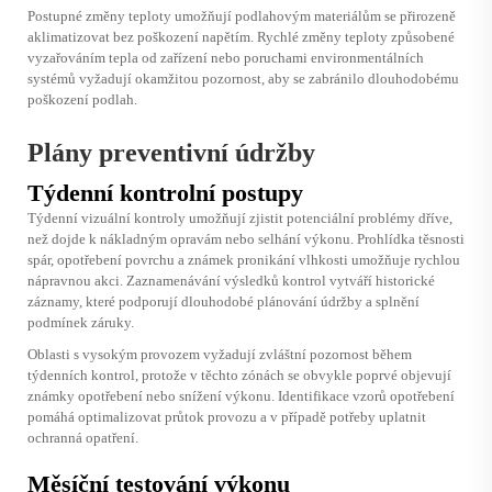
Postupné změny teploty umožňují podlahovým materiálům se přirozeně
aklimatizovat bez poškození napětím. Rychlé změny teploty způsobené
vyzařováním tepla od zařízení nebo poruchami environmentálních
systémů vyžadují okamžitou pozornost, aby se zabránilo dlouhodobému
poškození podlah.
Plány preventivní údržby
Týdenní kontrolní postupy
Týdenní vizuální kontroly umožňují zjistit potenciální problémy dříve,
než dojde k nákladným opravám nebo selhání výkonu. Prohlídka těsnosti
spár, opotřebení povrchu a známek pronikání vlhkosti umožňuje rychlou
nápravnou akci. Zaznamenávání výsledků kontrol vytváří historické
záznamy, které podporují dlouhodobé plánování údržby a splnění
podmínek záruky.
Oblasti s vysokým provozem vyžadují zvláštní pozornost během
týdenních kontrol, protože v těchto zónách se obvykle poprvé objevují
známky opotřebení nebo snížení výkonu. Identifikace vzorů opotřebení
pomáhá optimalizovat průtok provozu a v případě potřeby uplatnit
ochranná opatření.
Měsíční testování výkonu