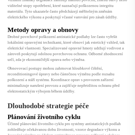
viditelné stopy opotřebení, které naznačují poškozenou integritu
materiálu. Tyto ukazatele často předcházejí měřitelným změnám
elektrického výkonu a poskytují včasné varování pro zásah údržby.
Metody opravy a obnovy
Drobné povrchové poškození antistatické podlahy lze často vyřešit
lokálními opravnými technikami, které obnoví jak estetický vzhled, tak
elektrické vlastnosti. Specializované opravné hmoty udržují vodivost a
zároveň poskytují odolnou povrchovou ochranu. Odborné zhodnocení
určí, zda je ekonomičtější oprava nebo výměna.
Obnovovací postupy mohou zahrnovat hloubkové čištění,
reconditioningové úpravy nebo částečnou výměnu podle rozsahu
poškození a stáří systému. Koordinace oprav s provozem zařízení
minimalizuje narušení provozu a zajišťuje nepřetržitou ochranu před
elektrostatickým výbojem během údržby.
Dlouhodobé strategie péče
Plánování životního cyklu
Účinné plánování životního cyklu pro systémy antistatických podlah
zohledňuje očekávanou dobu životnosti, vzorce degradace výkonu a