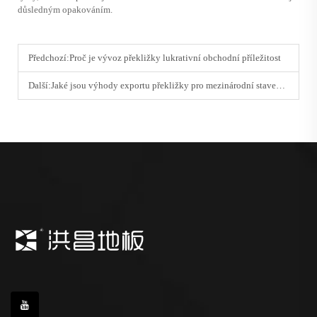
důsledným opakováním.
Předchozí:
Proč je vývoz překližky lukrativní obchodní příležitost
Další:
Jaké jsou výhody exportu překližky pro mezinárodní stavební projekty