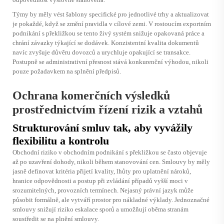
Týmy by měly vést šablony specifické pro jednotlivé trhy a aktualizovat
je pokaždé, když se změní pravidla v cílové zemi. V rostoucím exportním
podnikání s překližkou se tento živý systém snižuje opakovaná práce a
chrání závazky týkající se dodávek. Konzistentní kvalita dokumentů
navíc zvyšuje důvěru dovozců a urychluje opakující se transakce.
Postupně se administrativní přesnost stává konkurenční výhodou, nikoli
pouze požadavkem na splnění předpisů.
Ochrana komerčních výsledků
prostřednictvím řízení rizik a vztahů
Strukturování smluv tak, aby vyvážily
flexibilitu a kontrolu
Obchodní riziko v obchodním podnikání s překližkou se často objevuje
až po uzavření dohody, nikoli během stanovování cen. Smlouvy by měly
jasně definovat kritéria přijetí kvality, lhůty pro uplatnění nároků,
hranice odpovědnosti a postup při zvládání případů vyšší moci v
srozumitelných, provozních termínech. Nejasný právní jazyk může
působit formálně, ale vytváří prostor pro nákladné výklady. Jednoznačné
smlouvy snižují riziko eskalace sporů a umožňují oběma stranám
soustředit se na plnění smlouvy.