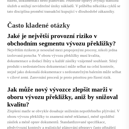
balení, dokumentaci nebo plánování. Průběžné opravy zvyšují stabilitu
služeb a snižují neviditelné úniky nákladů. V průběhu několika cyklů se
tato disciplína promění transakční kupující v dlouhodobé zákazníky.
Často kladené otázky
Jaké je největší provozní riziko v
obchodním segmentu vývozu překližky?
Největším rizikem je nesoulad mezi propojenými procesy, nikoli jedna
izolovaná porucha. V oboru vývozu překližky musí kvalita,
dokumentace a dodací lhůty u každé zásilky vzájemně souhlasit. Silný
produkt s nedostatečnou dokumentací může selhat na celní kontrole,
stejně jako dokonalá dokumentace s nedostatečným balením může selhat
v cílové zemi. Zarovnání procesů je proto prioritou pro řízení rizik.
Jak může nový vývozce zlepšit marži v
oboru vývozu překližky, aniž by snižoval
kvalitu?
Zlepšení marže se obvykle dosahuje snížením nepotřebného plýtvání. V
oboru vývozu překližky to znamená méně reklamací, méně zpoždění
zásilek a méně oprav dokumentů. Standardizované specifikace,
předvývozní kontroly a realistické plánování přepravy často přinášejí