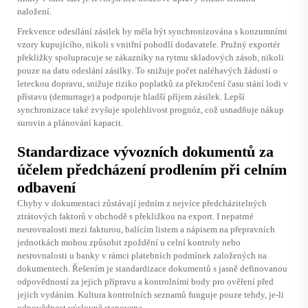
naložení.
Frekvence odesílání zásilek by měla být synchronizována s konzumními
vzory kupujícího, nikoli s vnitřní pohodlí dodavatele. Pružný exportér
překližky spolupracuje se zákazníky na rytmu skladových zásob, nikoli
pouze na datu odeslání zásilky. To snižuje počet naléhavých žádostí o
leteckou dopravu, snižuje riziko poplatků za překročení času stání lodi v
přístavu (demurrage) a podporuje hladší příjem zásilek. Lepší
synchronizace také zvyšuje spolehlivost prognóz, což usnadňuje nákup
surovin a plánování kapacit.
Standardizace vývozních dokumentů za
účelem předcházení prodlením při celním
odbavení
Chyby v dokumentaci zůstávají jedním z nejvíce předcházitelných
ztrátových faktorů v obchodě s překližkou na export. I nepatrné
nesrovnalosti mezi fakturou, balícím listem a nápisem na přepravních
jednotkách mohou způsobit zpoždění u celní kontroly nebo
nesrovnalosti u banky v rámci platebních podmínek založených na
dokumentech. Řešením je standardizace dokumentů s jasně definovanou
odpovědností za jejich přípravu a kontrolními body pro ověření před
jejich vydáním. Kultura kontrolních seznamů funguje pouze tehdy, je-li
odpovědnost výslovně stanovena.