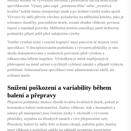
Mnoho selhání ve vývozním obchodu s překližkou začíná neurčitými
specifikacemi. Výrazy jako např. „premium třída“ nebo „trvanlivá
kvalita“ každá strana interpretuje jinak a po dodání vzniká riziko sporů.
Vývozci by měli převést všechny požadavky na měřitelná kritéria, jako je
tolerance tloušťky, pravoúhlost desek, rozsah obsahu vlhkosti, pevnost
lepení a standard povrchu. Měřitelná kritéria umožňují jasně definovat
podmínky přijetí ještě před zahájením výroby.
Vnitřní výrobní týmy i externí kupující musí pracovat se stejnou verzí
specifikací. V disciplinovaném podnikání s vývozem překližky je tato
shoda dokumentována v souborech potvrzení před výrobou a
odkazována během inspekce. Výsledkem je méně nepříjemných
překvapení na místě určení a rychlejší vyřešení nároků v případě výskytu
problémů. Jednoznačnost specifikací není administrativní zátěž, ale
ochrana marže.
Snížení poškození a variability během
balení a přepravy
Přepravní podmínky mohou zhoršit kvalitu kvalitních desek, pokud je
konstrukce balení nedostatečná. Změny vlhkosti, tlak z hromadení a
nárazy při manipulaci jsou častými riziky v obchodě s vývozem
překližky, zejména na dlouhých trasách s více přepravními uzly.
Protokoly balení by měly řešit ochranu okrajů, stabilitu palet, bariéry
proti vlhkosti a rozložení zátěže na základě geometrie kontejneru.