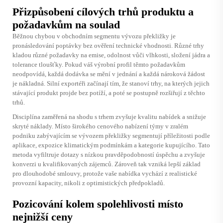
Přizpůsobení cílových trhů produktu a
požadavkům na soulad
Běžnou chybou v obchodním segmentu vývozu překližky je
pronásledování poptávky bez ověření technické vhodnosti. Různé trhy
kladou různé požadavky na emise, odolnost vůči vlhkosti, složení jádra a
tolerance tloušťky. Pokud váš výrobní profil těmto požadavkům
neodpovídá, každá dodávka se mění v jednání a každá nároková žádost
je nákladná. Silní exportéři začínají tím, že stanoví trhy, na kterých jejich
stávající produkt projde bez potíží, a poté se postupně rozšiřují z těchto
trhů.
Disciplína zaměřená na shodu s trhem zvyšuje kvalitu nabídek a snižuje
skryté náklady. Místo širokého cenového nabízení týmy v zralém
podniku zabývajícím se vývozem překližky segmentují příležitosti podle
aplikace, expozice klimatickým podmínkám a kategorie kupujícího. Tato
metoda vyfiltruje dotazy s nízkou pravděpodobností úspěchu a zvyšuje
konverzi u kvalifikovaných zájemců. Zároveň tak vzniká lepší základ
pro dlouhodobé smlouvy, protože vaše nabídka vychází z realistické
provozní kapacity, nikoli z optimistických předpokladů.
Pozicování kolem spolehlivosti místo
nejnižší ceny