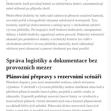
Dodavatelé, kteří považují balení za inženýrskou funkci, zaznamenávají
méně stížností po příjezdu zboží.
Předověření dodávky by mělo také zahrnovat přesnost označení kartonů,
srovnání počtů a fotografické záznamy naložených kontejnerů. Tyto
kontroly zajišťují sledovatelnost a snižují spory v obchodním odvětví
vývozu překližky. Pro kupující, kteří hodnotí dodavatele, transparentní
důkazy z každé dodávky signalizují zralost procesů. Praktický referenční
ukazatel pro produktové stránky a technický kontext lze vidět v
obchodním odvětví vývozu překližky
materiály, které zdůrazňují
odolnost proti zkroucení a jasnost vhodnosti pro dané použití.
Správa logistiky a dokumentace bez
provozních mezer
Plánování přepravy s rezervními scénáři
Přerušení dopravy jsou nyní strukturální realitou, nikoli dočasnou
výjimkou. V obchodě s vývozem překližky mohou zmeškaná okna lodí a
přetížení přístavů narušit časové plány projektů a zatížit vztahy se
zákazníky. Exportéři potřebují rezervní časové limity ve výrobních a
rezervačních plánech, včetně alternativních tras a kontrol připravenosti
na základě klíčových milníků. Plánování těchto rezervních časových
limity v rané fázi je levnější než nouzové úpravy blízko termínů