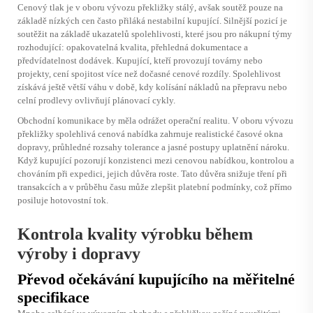
Cenový tlak je v oboru vývozu překližky stálý, avšak soutěž pouze na
základě nízkých cen často přiláká nestabilní kupující. Silnější pozicí je
soutěžit na základě ukazatelů spolehlivosti, které jsou pro nákupní týmy
rozhodující: opakovatelná kvalita, přehledná dokumentace a
předvídatelnost dodávek. Kupující, kteří provozují továrny nebo
projekty, cení spojitost více než dočasné cenové rozdíly. Spolehlivost
získává ještě větší váhu v době, kdy kolísání nákladů na přepravu nebo
celní prodlevy ovlivňují plánovací cykly.
Obchodní komunikace by měla odrážet operační realitu. V oboru vývozu
překližky spolehlivá cenová nabídka zahrnuje realistické časové okna
dopravy, průhledné rozsahy tolerance a jasné postupy uplatnění nároku.
Když kupující pozorují konzistenci mezi cenovou nabídkou, kontrolou a
chováním při expedici, jejich důvěra roste. Tato důvěra snižuje tření při
transakcích a v průběhu času může zlepšit platební podmínky, což přímo
posiluje hotovostní tok.
Kontrola kvality výrobku během
výroby i dopravy
Převod očekávání kupujícího na měřitelné
specifikace