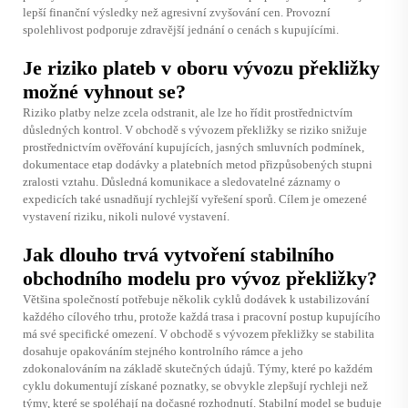
lepší finanční výsledky než agresivní zvyšování cen. Provozní
spolehlivost podporuje zdravější jednání o cenách s kupujícími.
Je riziko plateb v oboru vývozu překližky
možné vyhnout se?
Riziko platby nelze zcela odstranit, ale lze ho řídit prostřednictvím
důsledných kontrol. V obchodě s vývozem překližky se riziko snižuje
prostřednictvím ověřování kupujících, jasných smluvních podmínek,
dokumentace etap dodávky a platebních metod přizpůsobených stupni
zralosti vztahu. Důsledná komunikace a sledovatelné záznamy o
expedicích také usnadňují rychlejší vyřešení sporů. Cílem je omezené
vystavení riziku, nikoli nulové vystavení.
Jak dlouho trvá vytvoření stabilního
obchodního modelu pro vývoz překližky?
Většina společností potřebuje několik cyklů dodávek k ustabilizování
každého cílového trhu, protože každá trasa i pracovní postup kupujícího
má své specifické omezení. V obchodě s vývozem překližky se stabilita
dosahuje opakováním stejného kontrolního rámce a jeho
zdokonalováním na základě skutečných údajů. Týmy, které po každém
cyklu dokumentují získané poznatky, se obvykle zlepšují rychleji než
týmy, které se spoléhají na dočasné rozhodnutí. Stabilní model se buduje