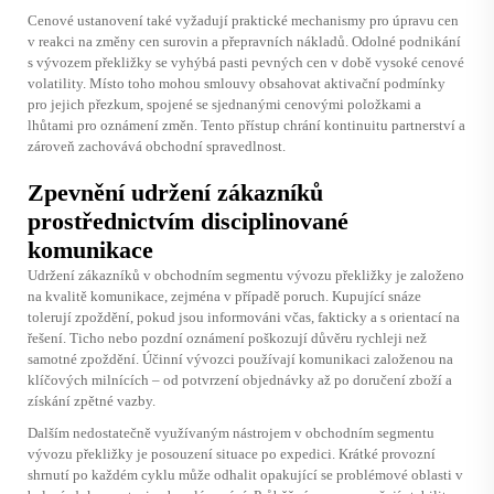
Cenové ustanovení také vyžadují praktické mechanismy pro úpravu cen
v reakci na změny cen surovin a přepravních nákladů. Odolné podnikání
s vývozem překližky se vyhýbá pasti pevných cen v době vysoké cenové
volatility. Místo toho mohou smlouvy obsahovat aktivační podmínky
pro jejich přezkum, spojené se sjednanými cenovými položkami a
lhůtami pro oznámení změn. Tento přístup chrání kontinuitu partnerství a
zároveň zachovává obchodní spravedlnost.
Zpevnění udržení zákazníků
prostřednictvím disciplinované
komunikace
Udržení zákazníků v obchodním segmentu vývozu překližky je založeno
na kvalitě komunikace, zejména v případě poruch. Kupující snáze
tolerují zpoždění, pokud jsou informováni včas, fakticky a s orientací na
řešení. Ticho nebo pozdní oznámení poškozují důvěru rychleji než
samotné zpoždění. Účinní vývozci používají komunikaci založenou na
klíčových milnících – od potvrzení objednávky až po doručení zboží a
získání zpětné vazby.
Dalším nedostatečně využívaným nástrojem v obchodním segmentu
vývozu překližky je posouzení situace po expedici. Krátké provozní
shrnutí po každém cyklu může odhalit opakující se problémové oblasti v