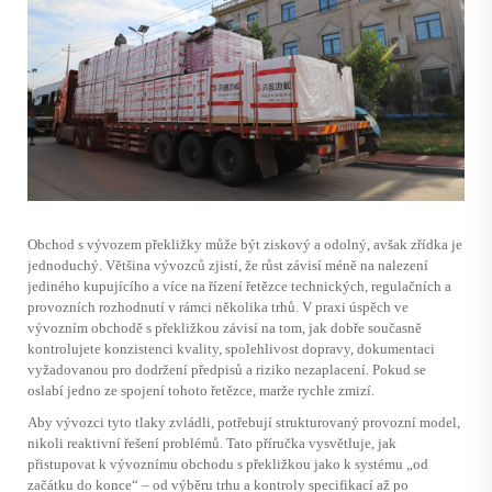
Obchod s vývozem překližky může být ziskový a odolný, avšak zřídka je
jednoduchý. Většina vývozců zjistí, že růst závisí méně na nalezení
jediného kupujícího a více na řízení řetězce technických, regulačních a
provozních rozhodnutí v rámci několika trhů. V praxi úspěch ve
vývozním obchodě s překližkou závisí na tom, jak dobře současně
kontrolujete konzistenci kvality, spolehlivost dopravy, dokumentaci
vyžadovanou pro dodržení předpisů a riziko nezaplacení. Pokud se
oslabí jedno ze spojení tohoto řetězce, marže rychle zmizí.
Aby vývozci tyto tlaky zvládli, potřebují strukturovaný provozní model,
nikoli reaktivní řešení problémů. Tato příručka vysvětluje, jak
přistupovat k vývoznímu obchodu s překližkou jako k systému „od
začátku do konce“ – od výběru trhu a kontroly specifikací až po