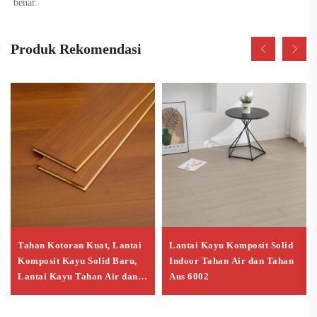
benar. 
Produk Rekomendasi
Tahan Kotoran Kuat, Lantai
Lantai Kayu Komposit Solid
Komposit Kayu Solid Baru,
Indoor Tahan Air dan Tahan
Lantai Kayu Tahan Air dan
Aus 6002
Tahan Aus untuk Rumah
Tangga