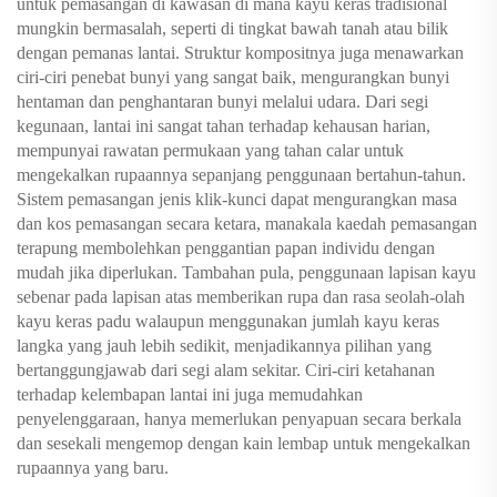
untuk pemasangan di kawasan di mana kayu keras tradisional
mungkin bermasalah, seperti di tingkat bawah tanah atau bilik
dengan pemanas lantai. Struktur kompositnya juga menawarkan
ciri-ciri penebat bunyi yang sangat baik, mengurangkan bunyi
hentaman dan penghantaran bunyi melalui udara. Dari segi
kegunaan, lantai ini sangat tahan terhadap kehausan harian,
mempunyai rawatan permukaan yang tahan calar untuk
mengekalkan rupaannya sepanjang penggunaan bertahun-tahun.
Sistem pemasangan jenis klik-kunci dapat mengurangkan masa
dan kos pemasangan secara ketara, manakala kaedah pemasangan
terapung membolehkan penggantian papan individu dengan
mudah jika diperlukan. Tambahan pula, penggunaan lapisan kayu
sebenar pada lapisan atas memberikan rupa dan rasa seolah-olah
kayu keras padu walaupun menggunakan jumlah kayu keras
langka yang jauh lebih sedikit, menjadikannya pilihan yang
bertanggungjawab dari segi alam sekitar. Ciri-ciri ketahanan
terhadap kelembapan lantai ini juga memudahkan
penyelenggaraan, hanya memerlukan penyapuan secara berkala
dan sesekali mengemop dengan kain lembap untuk mengekalkan
rupaannya yang baru.