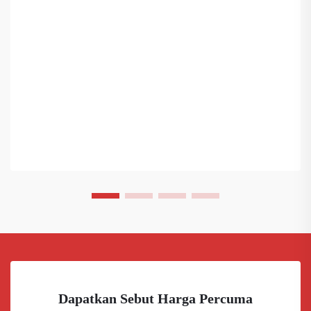
Dapatkan Sebut Harga Percuma