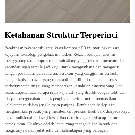
Ketahanan Struktur Terperinci
Pembinaan rekabentuk lantai kayu komposit E0 ini merupakan satu
kejayaan teknologi pengeluaran moden. Rekaan berlapis-lapis ini
menggabungkan komponen berarah silang yang berkesan meneutralkan
kecenderungan semula jadi kayu untuk mengembang dan mengecut
dengan perubahan persekitaran. Struktur yang canggih ini bermula
dengan lapisan bawah yang menstabilkan, diikuti oleh bahan teras
berketumpatan tinggi yang memberikan kestabilan dimensi yang luar
biasa. Lapisan atas berupa nipis kayu asli yang dipilih dengan teliti dan
disapu menggunakan teknik pengikatan terkini untuk memastikan
kelekatannya dalam jangka masa panjang. Pembinaan berlapis ini
menghasilkan produk yang memberikan prestasi lebih baik daripada kayu
keras tradisional dari segi kestabilan dan rintangan terhadap faktor
persekitaran. Hasilnya adalah lantai yang mengekalkan bentuk dan
integritinya dalam julat suhu dan kelembapan yang pelbagai,