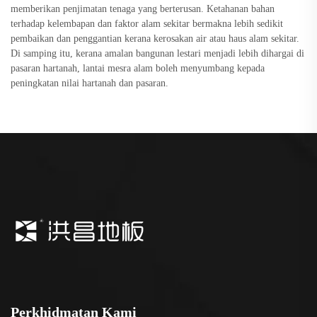
memberikan penjimatan tenaga yang berterusan. Ketahanan bahan
terhadap kelembapan dan faktor alam sekitar bermakna lebih sedikit
pembaikan dan penggantian kerana kerosakan air atau haus alam sekitar.
Di samping itu, kerana amalan bangunan lestari menjadi lebih dihargai di
pasaran hartanah, lantai mesra alam boleh menyumbang kepada
peningkatan nilai hartanah dan pasaran.
Perkhidmatan Kami