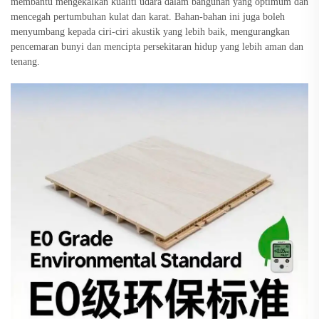
membantu mengekalkan kualiti udara dalam bangunan yang optimum dan
mencegah pertumbuhan kulat dan karat. Bahan-bahan ini juga boleh
menyumbang kepada ciri-ciri akustik yang lebih baik, mengurangkan
pencemaran bunyi dan mencipta persekitaran hidup yang lebih aman dan
tenang.