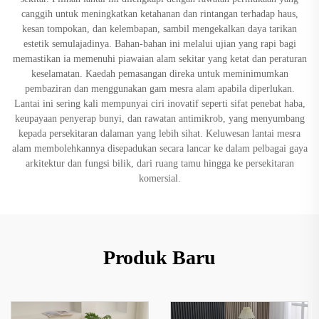
canggih untuk meningkatkan ketahanan dan rintangan terhadap haus,
kesan tompokan, dan kelembapan, sambil mengekalkan daya tarikan
estetik semulajadinya. Bahan-bahan ini melalui ujian yang rapi bagi
memastikan ia memenuhi piawaian alam sekitar yang ketat dan peraturan
keselamatan. Kaedah pemasangan direka untuk meminimumkan
pembaziran dan menggunakan gam mesra alam apabila diperlukan.
Lantai ini sering kali mempunyai ciri inovatif seperti sifat penebat haba,
keupayaan penyerap bunyi, dan rawatan antimikrob, yang menyumbang
kepada persekitaran dalaman yang lebih sihat. Keluwesan lantai mesra
alam membolehkannya disepadukan secara lancar ke dalam pelbagai gaya
arkitektur dan fungsi bilik, dari ruang tamu hingga ke persekitaran
komersial.
Produk Baru