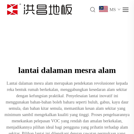
MS
lantai dalaman mesra alam
Lantai dalaman mesra alam merupakan pendekatan revolusioner kepada
reka bentuk rumah berkekalan, menggabungkan kesedaran alam sekitar
dengan kefungsian praktikal. Penyelesaian lantai inovatif ini
menggunakan bahan-bahan boleh baharu seperti buluh, gabus, kayu daur
semula, dan bahan kitar semula, memastikan kesan alam sekitar yang
minimum sambil mengekalkan kualiti yang tinggi. Proses pengeluarannya
menekankan pelepasan VOC yang rendah dan amalan berkekalan,
menjadikannya pilihan ideal bagi pengguna yang prihatin terhadap alam
sekitar. Pilihan lantai ini dilengkapi dengan rawatan permukaan yang