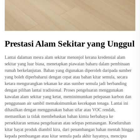
Prestasi Alam Sekitar yang Unggul
Lantai dalaman mesra alam sekitar menonjol kerana kredensial alam
sekitar yang luar biasa, menetapkan piawaian baharu dalam pembinaan
rumah berkelanjutan. Bahan yang digunakan diperoleh daripada sumber
yang boleh diperbaharui dengan cepat atau bahan kitar semula, secara
ketara mengurangkan tekanan ke atas sumber semula jadi berbanding
dengan pilihan lantai tradisional. Proses pengeluaran menggunakan
kawalan alam sekitar yang ketat, meminimumkan pelepasan karbon dan
penggunaan air sambil memaksimumkan kecekapan tenaga. Lantai ini
dihasilkan dengan menggunakan bahan sifar atau VOC rendah,
memastikan ia tidak membebaskan bahan kimia berbahaya ke
persekitaran semasa pengeluaran atau selepas pemasangan. Keseluruhan
kitar hayat produk diambil kira, dari penambangan bahan mentah hingga
kepada pembuangan atau kitar semula pada akhir hayatnya, mencipta