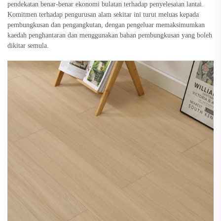
pendekatan benar-benar ekonomi bulatan terhadap penyelesaian lantai.
Komitmen terhadap pengurusan alam sekitar ini turut meluas kepada
pembungkusan dan pengangkutan, dengan pengeluar memaksimumkan
kaedah penghantaran dan menggunakan bahan pembungkusan yang boleh
dikitar semula.