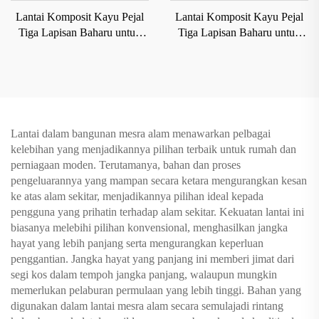
Lantai Komposit Kayu Pejal
Lantai Komposit Kayu Pejal
Tiga Lapisan Baharu untuk
Tiga Lapisan Baharu untuk
Pemanas Bawah Lantai
Pemanas Bawah Lantai
Rumah yang Tahan Haus dan
Rumah yang Tahan Haus dan
Kedap Air 8208
Kedap Air 8212
Lantai dalam bangunan mesra alam menawarkan pelbagai
kelebihan yang menjadikannya pilihan terbaik untuk rumah dan
perniagaan moden. Terutamanya, bahan dan proses
pengeluarannya yang mampan secara ketara mengurangkan kesan
ke atas alam sekitar, menjadikannya pilihan ideal kepada
pengguna yang prihatin terhadap alam sekitar. Kekuatan lantai ini
biasanya melebihi pilihan konvensional, menghasilkan jangka
hayat yang lebih panjang serta mengurangkan keperluan
penggantian. Jangka hayat yang panjang ini memberi jimat dari
segi kos dalam tempoh jangka panjang, walaupun mungkin
memerlukan pelaburan permulaan yang lebih tinggi. Bahan yang
digunakan dalam lantai mesra alam secara semulajadi rintang