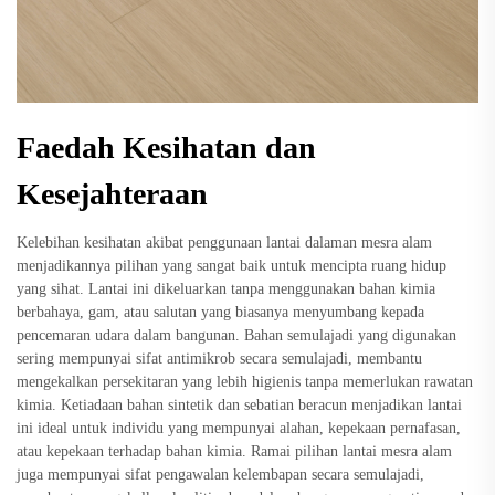
Faedah Kesihatan dan
Kesejahteraan
Kelebihan kesihatan akibat penggunaan lantai dalaman mesra alam
menjadikannya pilihan yang sangat baik untuk mencipta ruang hidup
yang sihat. Lantai ini dikeluarkan tanpa menggunakan bahan kimia
berbahaya, gam, atau salutan yang biasanya menyumbang kepada
pencemaran udara dalam bangunan. Bahan semulajadi yang digunakan
sering mempunyai sifat antimikrob secara semulajadi, membantu
mengekalkan persekitaran yang lebih higienis tanpa memerlukan rawatan
kimia. Ketiadaan bahan sintetik dan sebatian beracun menjadikan lantai
ini ideal untuk individu yang mempunyai alahan, kepekaan pernafasan,
atau kepekaan terhadap bahan kimia. Ramai pilihan lantai mesra alam
juga mempunyai sifat pengawalan kelembapan secara semulajadi,