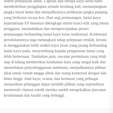
sistem pemanasan lantai. Lapisan atas berupa kayu keras tulen
membolehkan penggilapan semula berulang kali, memanjangkan
jangka hayat lantai dan menjadikannya pelaburan jangka panjang
yang berkesan secara kos. Dari segi pemasangan, lantai kayu
kejuruteraan E0 biasanya dilengkapi sistem kunci-klik yang mesra
pengguna, memudahkan dan mempercepatkan proses
pemasangan berbanding lantai kayu keras tradisional. Kredensial
persekitarannya juga melangkaui tahap pelepasan rendah, kerana
ia menggunakan lebih sedikit kayu keras yang jarang berbanding
lantai kayu padu, menyumbang kepada pengurusan hutan yang
lebih berterusan. Tambahan pula, rawatan permukaan yang telah
siap di kilang memberikan ketahanan haus yang sangat baik dan
memerlukan penyelenggaraan minimum, menjadikannya pilihan
ideal untuk rumah tangga sibuk dan ruang komersial dengan lalu
lintas tinggi. Julat kayu, warna, dan kemasan yang pelbagai
memastikan pelanggan dapat memilih pilihan yang sepenuhnya
memenuhi citarasa estetik mereka sambil mengekalkan piawaian
keselamatan dan kualiti yang tertinggi.