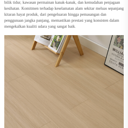
bilik tidur, kawasan permainan kanak-kanak, dan kemudahan penjagaan
kesihatan. Komitmen terhadap keselamatan alam sekitar meluas sepanjang
kitaran hayat produk, dari pengeluaran hingga pemasangan dan
penggunaan jangka panjang, memastikan prestasi yang konsisten dalam
mengekalkan kualiti udara yang sangat baik.