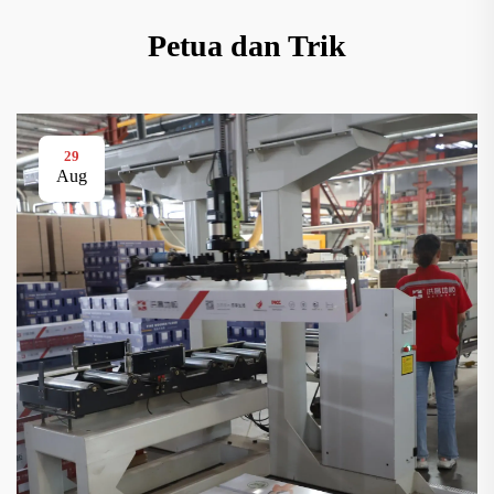
Petua dan Trik
29
Aug