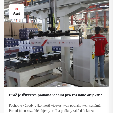
29
Aug
Proč je třívrstvá podlaha ideální pro rozsáhlé objekty?
Pochopte výhody výkonnosti vícevrstvých podlahových systémů.
Pokud jde o rozsáhlé objekty, volba podlahy sahá daleko za