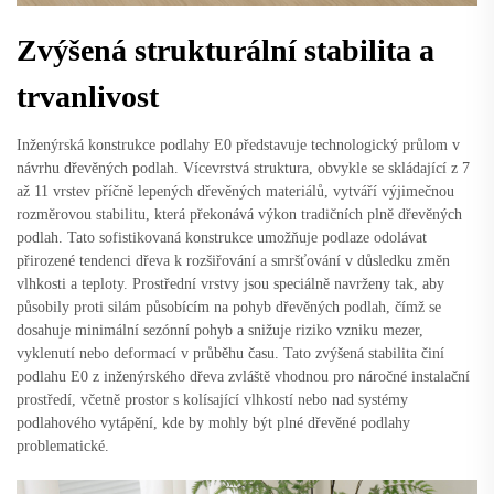
Zvýšená strukturální stabilita a
trvanlivost
Inženýrská konstrukce podlahy E0 představuje technologický průlom v
návrhu dřevěných podlah. Vícevrstvá struktura, obvykle se skládající z 7
až 11 vrstev příčně lepených dřevěných materiálů, vytváří výjimečnou
rozměrovou stabilitu, která překonává výkon tradičních plně dřevěných
podlah. Tato sofistikovaná konstrukce umožňuje podlaze odolávat
přirozené tendenci dřeva k rozšiřování a smršťování v důsledku změn
vlhkosti a teploty. Prostřední vrstvy jsou speciálně navrženy tak, aby
působily proti silám působícím na pohyb dřevěných podlah, čímž se
dosahuje minimální sezónní pohyb a snižuje riziko vzniku mezer,
vyklenutí nebo deformací v průběhu času. Tato zvýšená stabilita činí
podlahu E0 z inženýrského dřeva zvláště vhodnou pro náročné instalační
prostředí, včetně prostor s kolísající vlhkostí nebo nad systémy
podlahového vytápění, kde by mohly být plné dřevěné podlahy
problematické.