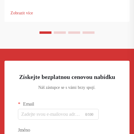
samotnou estetiku. A představuje vrchol moderní podlahářské
technologie, která nabízí bezkonkurenční odolnost, pohodlí a
Zobrazit více
trvanlivost. Zjistěte více...
Získejte bezplatnou cenovou nabídku
Náš zástupce se s vámi brzy spojí.
Email
0/100
Jméno