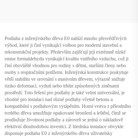
odolná proti opotřebení a
a odolná proti opotřebení 9013
vodě, přirozená barva dřeva
Podlaha z inženýrského dřeva E0 nabízí mnoho přesvědčivých
výhod, které ji činí vynikající volbou pro moderní stavební a
rekonstrukční projekty. Především zajišťují její extrémně nízké
emise formaldehydu vynikající kvalitu vnitřního vzduchu, což ji
činí obzvláště vhodnou pro rodiny s dětmi, staršími členy nebo
osoby s respiračními potížemi. Inženýrská konstrukce poskytuje
větší stabilitu ve srovnání s masivním dřevem, výrazně snižuje
riziko deformací, vydutí nebo trhlin způsobených změnami
prostředí. Toto řešení pro podlahy je také velmi univerzální, je
vhodné pro instalaci nad různé podlahy včetně betonu a
kompatibilní s podlahovým vytápěním. Horní vrstva z přírodního
tvrdého dřeva umožňuje opakované broušení a leštění, čímž se
prodlužuje životnost podlahy a zároveň se jedná o nákladově
efektivní dlouhodobou investici. Z hlediska instalace obvykle
disponuje podlaha E0 z inženýrského dřeva uživatelsky