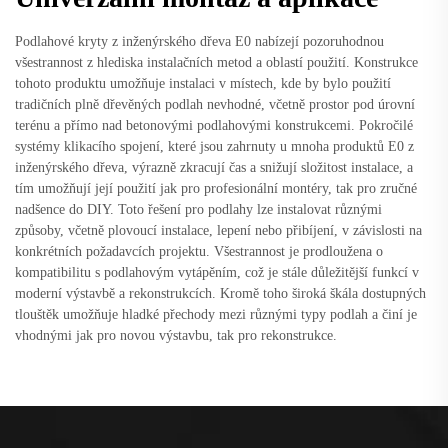
Podlahové kryty z inženýrského dřeva E0 nabízejí pozoruhodnou
všestrannost z hlediska instalačních metod a oblastí použití. Konstrukce
tohoto produktu umožňuje instalaci v místech, kde by bylo použití
tradičních plně dřevěných podlah nevhodné, včetně prostor pod úrovní
terénu a přímo nad betonovými podlahovými konstrukcemi. Pokročilé
systémy klikacího spojení, které jsou zahrnuty u mnoha produktů E0 z
inženýrského dřeva, výrazně zkracují čas a snižují složitost instalace, a
tím umožňují její použití jak pro profesionální montéry, tak pro zručné
nadšence do DIY. Toto řešení pro podlahy lze instalovat různými
způsoby, včetně plovoucí instalace, lepení nebo přibíjení, v závislosti na
konkrétních požadavcích projektu. Všestrannost je prodloužena o
kompatibilitu s podlahovým vytápěním, což je stále důležitější funkcí v
moderní výstavbě a rekonstrukcích. Kromě toho široká škála dostupných
tlouštěk umožňuje hladké přechody mezi různými typy podlah a činí je
vhodnými jak pro novou výstavbu, tak pro rekonstrukce.