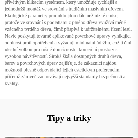
přívětivým klikacím systémem, který umožňuje rychlejší a
jednodušší montáž ve srovnání s tradičním masivním dřevem.
Ekologické parametry produktu jdou dále než nízké emise,
protože ve srovnání s podlahami z plného dřeva využívá méně
vzácného tvrdého dřeva, čímž přispívá k udržitelnému řízení lesů.
Navíc poskytují továrně aplikované povrchové úpravy vynikající
odolnost proti opotřebení a vyžadují minimální údržbu, což ji činí
ideální volbou pro rušné domácnosti i komerční prostory s
vysokou návštěvností. Široká škála dostupných druhů dřeva,
barev a povrchových úprav zajišťuje, že zákazníci najdou
možnosti přesně odpovídající jejich estetickým preferencím,
přičemž zároveň zachovávají nejvyšší standardy bezpečnosti a
kvality.
Tipy a triky