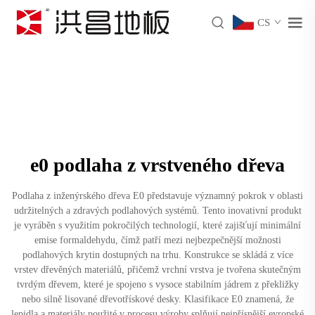
CS
e0 podlaha z vrstveného dřeva
Podlaha z inženýrského dřeva E0 představuje významný pokrok v oblasti
udržitelných a zdravých podlahových systémů. Tento inovativní produkt
je vyráběn s využitím pokročilých technologií, které zajišťují minimální
emise formaldehydu, čímž patří mezi nejbezpečnější možnosti
podlahových krytin dostupných na trhu. Konstrukce se skládá z více
vrstev dřevěných materiálů, přičemž vrchní vrstva je tvořena skutečným
tvrdým dřevem, které je spojeno s vysoce stabilním jádrem z překližky
nebo silně lisované dřevotřískové desky. Klasifikace E0 znamená, že
lepidla a materiály použité v procesu výroby splňují nejpřísnější evropské