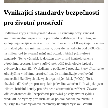
Vynikající standardy bezpečnosti
pro životní prostředí
Podlahové kryty z inženýrského dřeva E0 stanovují nový standard
environmentální bezpečnosti v průmyslu podlahových krytů tím, že
splňují nejpřísnější emisní normy. Certifikace třídy E0 zajišťuje, že emise
formaldehydu jsou minimalizovány, obvykle na hodnotu pod 0,005 částí
na milion, což je výrazně méně než požadují běžné průmyslové
standardy. Tento výsledek je dosažen díky přísně kontrolovanému
výrobnímu procesu, který využívá pokročilé technologie lepidel a
vybraných materiálů. Výsledkem je podlahový produkt, který přispívá ke
zdravějšímu vnitřnímu prostředí tím, že minimalizuje uvolňování
potenciálně škodlivých těkavých organických látek (VOCs). To je
obzvláště důležité pro prostory, kde je kvalita vzduchu klíčová, jako jsou
ložnice, hřídelní koutky pro děti nebo zdravotnická zařízení. Závazek
vůči environmentální bezpečnosti přetrvává po celý životní cyklus
produktu, od výroby přes instalaci až po dlouhodobé používání, a
zajišťuje tak stálé výkonové parametry udržující vysokou kvalitu