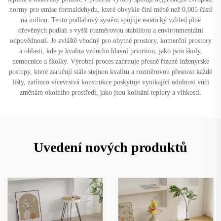
normy pro emise formaldehydu, které obvykle činí méně než 0,005 částí
na milion. Tento podlahový systém spojuje estetický vzhled plně
dřevěných podlah s vyšší rozměrovou stabilitou a environmentální
odpovědností. Je zvláště vhodný pro obytné prostory, komerční prostory
a oblasti, kde je kvalita vzduchu hlavní prioritou, jako jsou školy,
nemocnice a školky. Výrobní proces zahrnuje přesně řízené inženýrské
postupy, které zaručují stále stejnou kvalitu a rozměrovou přesnost každé
lišty, zatímco vícevrstvá konstrukce poskytuje vynikající odolnost vůči
změnám okolního prostředí, jako jsou kolísání teploty a vlhkosti.
Uvedení nových produktů