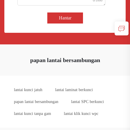
0/1000
Hantar
papan lantai bersambungan
lantai kunci jatuh
lantai laminat berkunci
papan lantai bersambungan
lantai SPC berkunci
lantai kunci tanpa gam
lantai klik kunci wpc