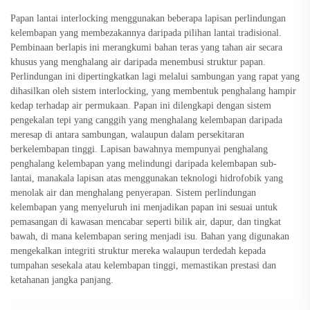
Papan lantai interlocking menggunakan beberapa lapisan perlindungan
kelembapan yang membezakannya daripada pilihan lantai tradisional.
Pembinaan berlapis ini merangkumi bahan teras yang tahan air secara
khusus yang menghalang air daripada menembusi struktur papan.
Perlindungan ini dipertingkatkan lagi melalui sambungan yang rapat yang
dihasilkan oleh sistem interlocking, yang membentuk penghalang hampir
kedap terhadap air permukaan. Papan ini dilengkapi dengan sistem
pengekalan tepi yang canggih yang menghalang kelembapan daripada
meresap di antara sambungan, walaupun dalam persekitaran
berkelembapan tinggi. Lapisan bawahnya mempunyai penghalang
penghalang kelembapan yang melindungi daripada kelembapan sub-
lantai, manakala lapisan atas menggunakan teknologi hidrofobik yang
menolak air dan menghalang penyerapan. Sistem perlindungan
kelembapan yang menyeluruh ini menjadikan papan ini sesuai untuk
pemasangan di kawasan mencabar seperti bilik air, dapur, dan tingkat
bawah, di mana kelembapan sering menjadi isu. Bahan yang digunakan
mengekalkan integriti struktur mereka walaupun terdedah kepada
tumpahan sesekala atau kelembapan tinggi, memastikan prestasi dan
ketahanan jangka panjang.