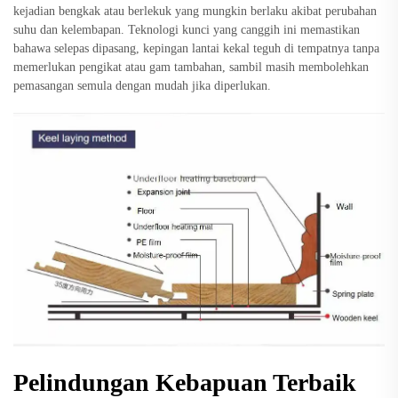
kejadian bengkak atau berlekuk yang mungkin berlaku akibat perubahan
suhu dan kelembapan. Teknologi kunci yang canggih ini memastikan
bahawa selepas dipasang, kepingan lantai kekal teguh di tempatnya tanpa
memerlukan pengikat atau gam tambahan, sambil masih membolehkan
pemasangan semula dengan mudah jika diperlukan.
Pelindungan Kebapuan Terbaik