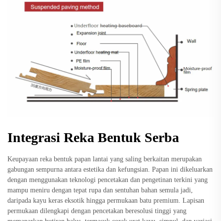
Integrasi Reka Bentuk Serba
Keupayaan reka bentuk papan lantai yang saling berkaitan merupakan
gabungan sempurna antara estetika dan kefungsian. Papan ini dikeluarkan
dengan menggunakan teknologi pencetakan dan pengetinan terkini yang
mampu meniru dengan tepat rupa dan sentuhan bahan semula jadi,
daripada kayu keras eksotik hingga permukaan batu premium. Lapisan
permukaan dilengkapi dengan pencetakan beresolusi tinggi yang