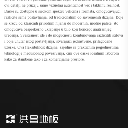
ovi detalji ne pružaju samo vizuelnu autentičnost već i taktilnu realnost.
Daske su dostupne u širokom spektru veličina i formata, omogućavajući
različite šeme postavljanja, od tradicionalnih do savremenih dizajna. Boje
se kreću od klasičnih prirodnih nijansi do modernih, modne palete, što
omogućava besprekorno uklapanje u bilo koji koncept unutrašnjeg
uređenja. Svestranost ide i do mogućnosti kombinovanja različitih stilova
i boja unutar istog postavljanja, stvarajući jedinstvene, prilagođene
uzorke. Ova fleksibilnost dizajna, zajedno sa praktičnim pogodnostima
tehnologije međusobnog povezivanja, čini ove daske idealnim izborom
kako za stambene tako i za komercijalne prostore.