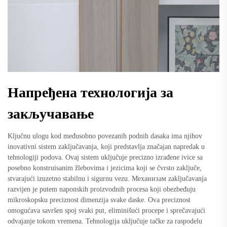
Напређена технологија за
закључавање
Ključnu ulogu kod međusobno povezanih podnih dasaka ima njihov
inovativni sistem zaključavanja, koji predstavlja značajan napredak u
tehnologiji podova. Ovaj sistem uključuje precizno izrađene ivice sa
posebno konstruisanim žlebovima i jezicima koji se čvrsto zaključe,
stvarajući izuzetno stabilnu i sigurnu vezu. Mеханизам zaključavanja
razvijen je putem naponskih proizvodnih procesa koji obezbeđuju
mikroskopsku preciznost dimenzija svake daske. Ova preciznost
omogućava savršen spoj svaki put, eliminišući procepe i sprečavajući
odvajanje tokom vremena. Tehnologija uključuje tačke za raspodelu