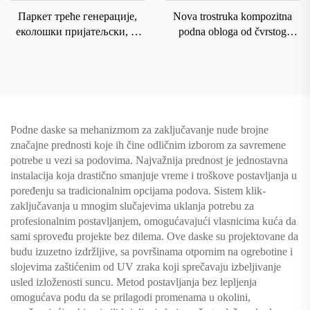
Паркет треће генерације,
Nova trostruka kompozitna
еколошки пријатељски, за
podna obloga od čvrstog
домаћинства, тростратни
drveta za domaćinstvo sa
чврсти паркет
podnim grejanjem koja je
otporna na habanje i vodu
8208
Podne daske sa mehanizmom za zaključavanje nude brojne
značajne prednosti koje ih čine odličnim izborom za savremene
potrebe u vezi sa podovima. Najvažnija prednost je jednostavna
instalacija koja drastično smanjuje vreme i troškove postavljanja u
poređenju sa tradicionalnim opcijama podova. Sistem klik-
zaključavanja u mnogim slučajevima uklanja potrebu za
profesionalnim postavljanjem, omogućavajući vlasnicima kuća da
sami sproveđu projekte bez dilema. Ove daske su projektovane da
budu izuzetno izdržljive, sa površinama otpornim na ogrebotine i
slojevima zaštićenim od UV zraka koji sprečavaju izbeljivanje
usled izloženosti suncu. Metod postavljanja bez lepljenja
omogućava podu da se prilagodi promenama u okolini,