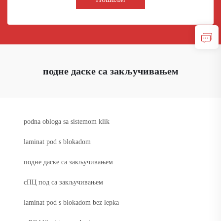
подне даске са закључивањем
podna obloga sa sistemom klik
laminat pod s blokadom
подне даске са закључивањем
сПЦ под са закључивањем
laminat pod s blokadom bez lepka