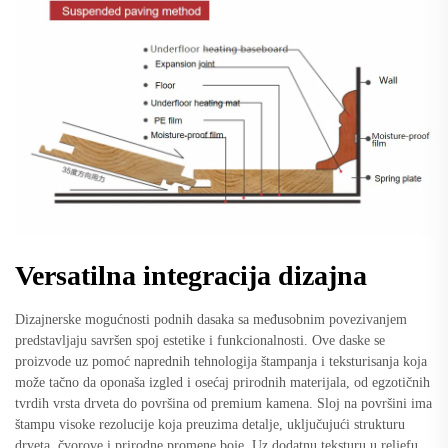
Versatilna integracija dizajna
Dizajnerske mogućnosti podnih dasaka sa međusobnim povezivanjem
predstavljaju savršen spoj estetike i funkcionalnosti. Ove daske se
proizvode uz pomoć naprednih tehnologija štampanja i teksturisanja koja
može tačno da oponaša izgled i osećaj prirodnih materijala, od egzotičnih
tvrdih vrsta drveta do površina od premium kamena. Sloj na površini ima
štampu visoke rezolucije koja preuzima detalje, uključujući strukturu
drveta, čvorove i prirodne promene boje. Uz dodatnu teksturu u reljefu,