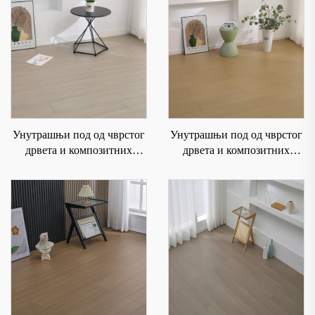
Унутрашњи под од чврстог
Унутрашњи под од чврстог
дрвета и композитних
дрвета и композитних
материјала је водоотпоран и
материјала је водоотпоран и
отпоран на хабање 6002
отпоран на хабање 6004