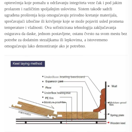
opterećenja koje pomažu u održavanju integriteta veze čak i pod jakim
prolazom i različitim spoljašnjim uslovima. Sistem takođe sadrži
ugrađena proširenja koja omogućavaju prirodno kretanje materijala,
sprečavajući izbočine ili krivljenje koje se može pojaviti usled promena
temperature i vlažnosti. Ova sofisticirana tehnologija zaključavanja
osigurava da daske, jednom postavljene, ostanu čvrsto na svom mestu bez
potrebe za dodatnim stezaljkama ili lepkovima, a istovremeno
omogućavaju lako demontiranje ako je potrebno.