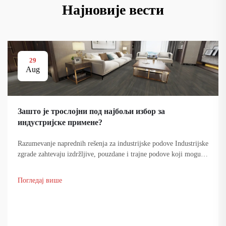
Најновије вести
29
Aug
Зашто је троcлојни под најбољи избор за
индустријске примене?
Razumevanje naprednih rešenja za industrijske podove Industrijske
zgrade zahtevaju izdržljive, pouzdane i trajne podove koji mogu
da izdrže tešku opremu, stalno kretanje ljudi i različite hemijske
uticaje. Sistem...
Погледај више