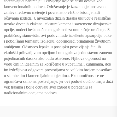
sprečavajući nabiranje ili krivljenje koje se često dešava kod
konvencionalnih podova. Održavanje je izuzetno jednostavno i
zahteva redovno metenje i povremeno vlažno brisanje radi
očuvanja izgleda. Univerzalan dizajn dasaka uključuje realistične
uzorke drvenih vlakana, teksture kamena i savremene dizajnerske
opcije, nudeći beskonačne mogućnosti za unutrašnje uređenje. Sa
praktičnog stanovišta, ovi podovi nude izcellentu apsorpciju buke
i poboljšanu termalnu izolaciju, doprinoseći prijatnijem životnom
ambijentu. Odsustvo lepaka u postupku postavljanja čini ih
ekološki prihvatljivom opcijom i omogućava jednostavnu zamenu
pojedinačnih dasaka ako budu oštećene. Njihova otpornost na
vodu čini ih idealnim za korišćenje u kupatilima i kuhinjama, dok
im izdržljivost odgovara prostorijama sa velikim brojem posetilaca
u stambenim i komercijalnim objektima. Ekonomičnost se ne
ograničava samo na postavljanje, jer ovi podovi obično imaju duži
vek trajanja i bolje očuvaju svoj izgled u poređenju sa
tradicionalnim opcijama podova.