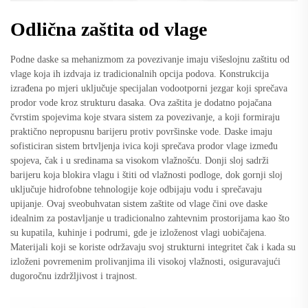
Odlična zaštita od vlage
Podne daske sa mehanizmom za povezivanje imaju višeslojnu zaštitu od
vlage koja ih izdvaja iz tradicionalnih opcija podova. Konstrukcija
izrađena po mjeri uključuje specijalan vodootporni jezgar koji sprečava
prodor vode kroz strukturu dasaka. Ova zaštita je dodatno pojačana
čvrstim spojevima koje stvara sistem za povezivanje, a koji formiraju
praktično nepropusnu barijeru protiv površinske vode. Daske imaju
sofisticiran sistem brtvljenja ivica koji sprečava prodor vlage između
spojeva, čak i u sredinama sa visokom vlažnošću. Donji sloj sadrži
barijeru koja blokira vlagu i štiti od vlažnosti podloge, dok gornji sloj
uključuje hidrofobne tehnologije koje odbijaju vodu i sprečavaju
upijanje. Ovaj sveobuhvatan sistem zaštite od vlage čini ove daske
idealnim za postavljanje u tradicionalno zahtevnim prostorijama kao što
su kupatila, kuhinje i podrumi, gde je izloženost vlagi uobičajena.
Materijali koji se koriste održavaju svoj strukturni integritet čak i kada su
izloženi povremenim prolivanjima ili visokoj vlažnosti, osiguravajući
dugoročnu izdržljivost i trajnost.