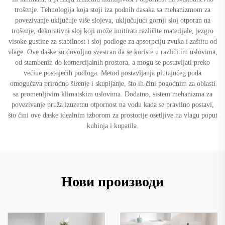
trošenje. Tehnologija koja stoji iza podnih dasaka sa mehanizmom za
povezivanje uključuje više slojeva, uključujući gornji sloj otporan na
trošenje, dekorativni sloj koji može imitirati različite materijale, jezgro
visoke gustine za stabilnost i sloj podloge za apsorpciju zvuka i zaštitu od
vlage. Ove daske su dovoljno svestran da se koriste u različitim uslovima,
od stambenih do komercijalnih prostora, a mogu se postavljati preko
većine postojećih podloga. Metod postavljanja plutajućeg poda
omogućava prirodno širenje i skupljanje, što ih čini pogodnim za oblasti
sa promenljivim klimatskim uslovima. Dodatno, sistem mehanizma za
povezivanje pruža izuzetnu otpornost na vodu kada se pravilno postavi,
što čini ove daske idealnim izborom za prostorije osetljive na vlagu poput
kuhinja i kupatila.
Нови производи