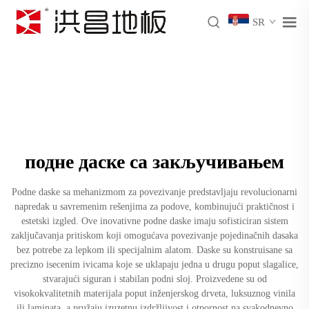
SR
подне даске са закључивањем
Podne daske sa mehanizmom za povezivanje predstavljaju revolucionarni
napredak u savremenim rešenjima za podove, kombinujući praktičnost i
estetski izgled. Ove inovativne podne daske imaju sofisticiran sistem
zaključavanja pritiskom koji omogućava povezivanje pojedinačnih dasaka
bez potrebe za lepkom ili specijalnim alatom. Daske su konstruisane sa
precizno isecenim ivicama koje se uklapaju jedna u drugu poput slagalice,
stvarajući siguran i stabilan podni sloj. Proizvedene su od
visokokvalitetnih materijala poput inženjerskog drveta, luksuznog vinila
ili laminata, a pružaju izuzetnu izdržljivost i otpornost na svakodnevno