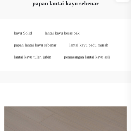
papan lantai kayu sebenar
kayu Solid
lantai kayu keras oak
papan lantai kayu sebenar
lantai kayu padu murah
lantai kayu tulen jubin
pemasangan lantai kayu asli