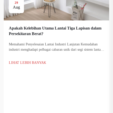
29
Aug
Apakah Kelebihan Utama Lantai Tiga Lapisan dalam
Persekitaran Berat?
Memahami Penyelesaian Lantai Industri Lanjutan Kemudahan
industri menghadapi pelbagai cabaran unik dari segi sistem lantai.
Ia telah muncul sebagai penyelesaian revolusioner yang berubah
bagaimana perniagaan menghadapi keperluan lantai mereka...
LIHAT LEBIH BANYAK