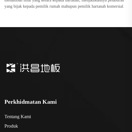
menambah nilai yang ketara kepada hartanah, menjadikannya pelaburan
yang bijak kepada pemilik rumah mahupun pemilik hartanah komersial.
Perkhidmatan Kami
Tentang Kami
Produk