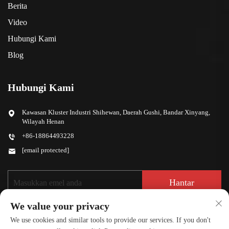
Berita
Video
Hubungi Kami
Blog
Hubungi Kami
Kawasan Kluster Industri Shihewan, Daerah Gushi, Bandar Xinyang,
Wilayah Henan
+86-18864493228
[email protected]
Hantar
We value your privacy
We use cookies and similar tools to provide our services. If you don't