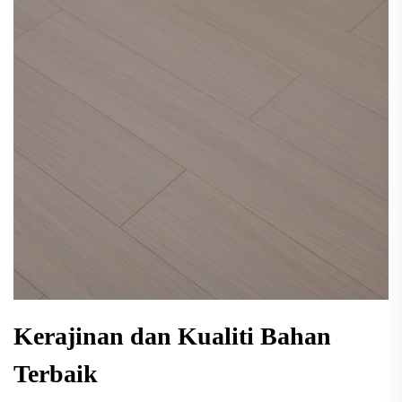
Kerajinan dan Kualiti Bahan
Terbaik