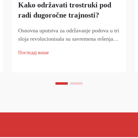
Kako održavati trostruki pod
radi dugoročne trajnosti?
Osnovna uputstva za održavanje podova u tri
sloja revolucionisala su savremena rešenja za
podove, nudeći neograničenu trajnost i
Погледај више
estetski izgled. Ovi sofisticirani sistemi
podova kombinuju sloj otporan na habanje,
jezgro i donji sloj...