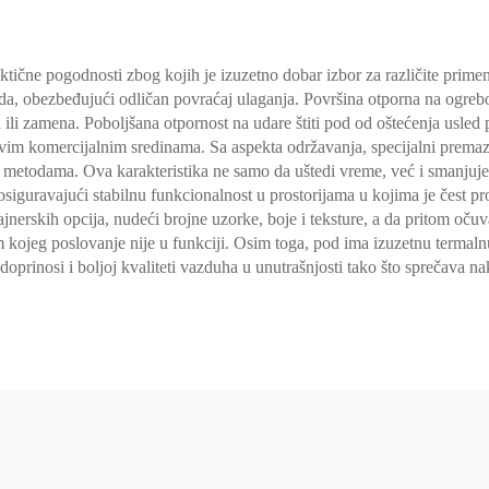
tične pogodnosti zbog kojih je izuzetno dobar izbor za različite primen
da, obezbeđujući odličan povraćaj ulaganja. Površina otporna na ogrebo
 ili zamena. Poboljšana otpornost na udare štiti pod od oštećenja usle
jivim komercijalnim sredinama. Sa aspekta održavanja, specijalni premaz
 metodama. Ova karakteristika ne samo da uštedi vreme, već i smanjuje
siguravajući stabilnu funkcionalnost u prostorijama u kojima je čest pro
nerskih opcija, nudeći brojne uzorke, boje i teksture, a da pritom očuva
kojeg poslovanje nije u funkciji. Osim toga, pod ima izuzetnu termalnu
oprinosi i boljoj kvaliteti vazduha u unutrašnjosti tako što sprečava na