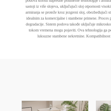
podova koristi napredne polimerne tehnologije i armira
sastoji iz više slojeva, uključujući sloj otpornosti vis
armiranja se proteže kroz jezgreni sloj, obezbeđujući st
idealnim za komercijalne i stambene primene. Proces pr
degradacije. Sistem podova takođe uključuje mikroskop
tokom vremena mogu pojaviti. Ova tehnologija ga pos
luksuzne stambene nekretnine. Kompatibilnost s