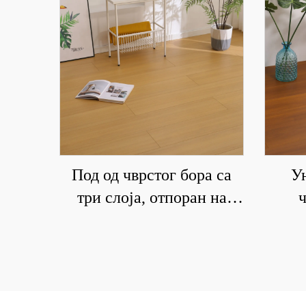
Под од чврстог бора са
У
три слоја, отпоран на
ч
хабање и воду, природне
комп
боје дрвета
је во