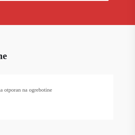
ne
ka otporan na ogrebotine