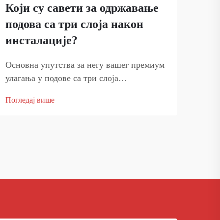
Који су савети за одржавање
Заш
подова са три слоја након
нај
инсталације?
ком
Основна упутства за негу вашег премиум
Трај
улагања у подове са три слоја
коме
Инсталирање подова са три слоја у вашем
опре
Погледај више
Погл
дом уноси значајно улагање у естетику и
која
функционалност. Да бисте заштитили ово
избо
улагање и осигурали да ваш под
обло
одржава...
вред