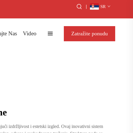
|
SR
ajte Nas
Video
Zatražite ponudu
ne
 izdržljivost i estetski izgled. Ovaj inovativni sistem