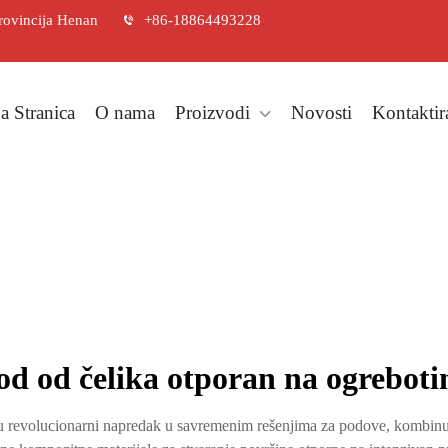
rovincija Henan
+86-18864493228
a Stranica
O nama
Proizvodi
Novosti
Kontaktir
od od čelika otporan na ogreboti
 revolucionarni napredak u savremenim rešenjima za podove, kombinujući