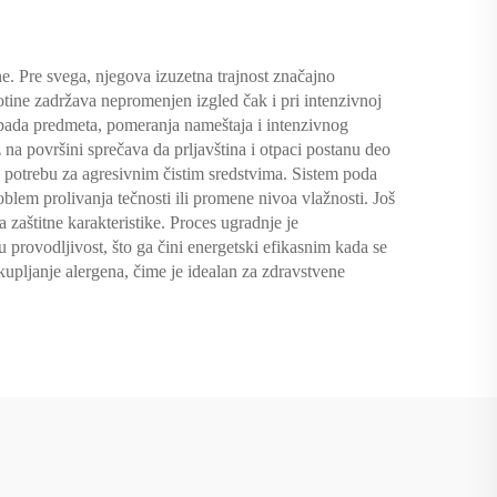
e. Pre svega, njegova izuzetna trajnost značajno
tine zadržava nepromenjen izgled čak i pri intenzivnoj
d pada predmeta, pomeranja nameštaja i intenzivnog
 na površini sprečava da prljavština i otpaci postanu deo
 potrebu za agresivnim čistim sredstvima. Sistem poda
blem prolivanja tečnosti ili promene nivoa vlažnosti. Još
 zaštitne karakteristike. Proces ugradnje je
 provodljivost, što ga čini energetski efikasnim kada se
kupljanje alergena, čime je idealan za zdravstvene