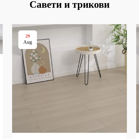
Савети и трикови
29
Aug