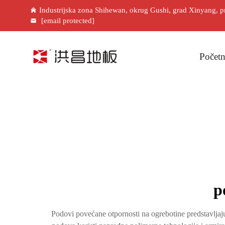
Industrijska zona Shihewan, okrug Gushi, grad Xinyang, p
[email protected]
Početn
p
Podovi povećane otpornosti na ogrebotine predstavljaju