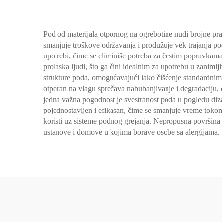
Pod od materijala otpornog na ogrebotine nudi brojne prak
smanjuje troškove održavanja i produžuje vek trajanja po
upotrebi, čime se eliminiše potreba za čestim popravkama
prolaska ljudi, što ga čini idealnim za upotrebu u zaniml
strukture poda, omogućavajući lako čišćenje standardnim
otporan na vlagu sprečava nabubanjivanje i degradaciju, o
jedna važna pogodnost je svestranost poda u pogledu dizaj
pojednostavljen i efikasan, čime se smanjuje vreme tokom 
koristi uz sisteme podnog grejanja. Nepropusna površina d
ustanove i domove u kojima borave osobe sa alergijama.