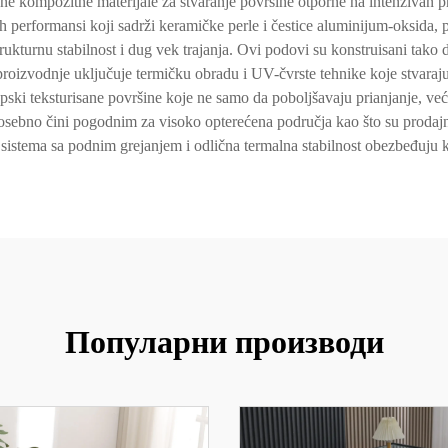
ne kompozitne materijale za stvaranje površine otporne na intenzivan p
okih performansi koji sadrži keramičke perle i čestice aluminijum-oksida
rukturnu stabilnost i dug vek trajanja. Ovi podovi su konstruisani tako 
oizvodnje uključuje termičku obradu i UV-čvrste tehnike koje stvaraju tr
ski teksturisane površine koje ne samo da poboljšavaju prianjanje, već
ebno čini pogodnim za visoko opterećena područja kao što su prodajni pr
istema sa podnim grejanjem i odlična termalna stabilnost obezbeđuju k
Популарни производи