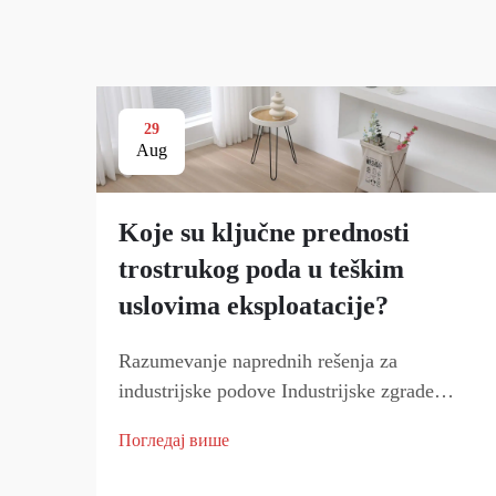
29
Aug
Koje su ključne prednosti
trostrukog poda u teškim
uslovima eksploatacije?
Razumevanje naprednih rešenja za
industrijske podove Industrijske zgrade
suočavaju se sa posebnim izazovima kada su
Погледај више
u pitanju sistemi podova. Pojavio se kao
revolucionarno rešenje koje transformiše