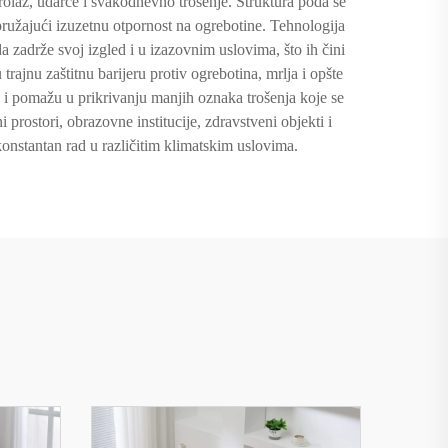
rolaz, udarce i svakodnevno trošenje. Struktura poda se
, pružajući izuzetnu otpornost na ogrebotine. Tehnologija
da zadrže svoj izgled i u izazovnim uslovima, što ih čini
ajnu zaštitnu barijeru protiv ogrebotina, mrlja i opšte
 i pomažu u prikrivanju manjih oznaka trošenja koje se
ostori, obrazovne institucije, zdravstveni objekti i
onstantan rad u različitim klimatskim uslovima.