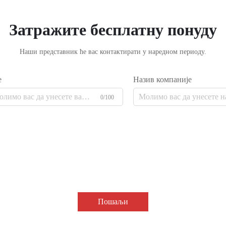
Затражите бесплатну понуду
Наши представник ће вас контактирати у наредном периоду.
е
Назив компаније
0/100
Пошаљи