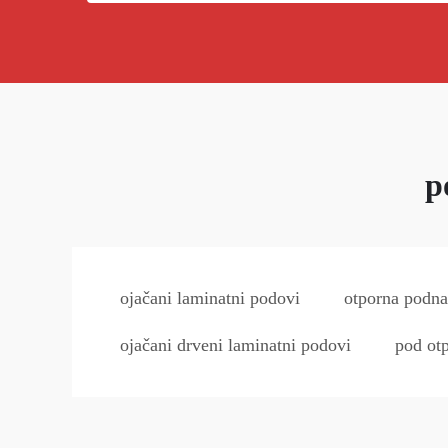
p
ojačani laminatni podovi
otporna podna
ojačani drveni laminatni podovi
pod otp