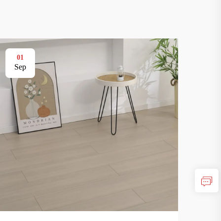
01
01
Sep
Se