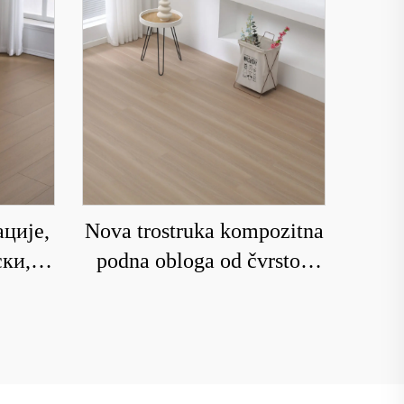
ације,
Nova trostruka kompozitna
ки, за
podna obloga od čvrstog
ратни
drveta za domaćinstvo sa
podnim grejanjem koja je
otporna na habanje i vodu
8209