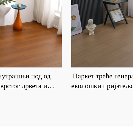
нутрашњи под од
Паркет треће генер
врстог дрвета и
еколошки пријатељс
озитних материјала
домаћинства, трост
доотпоран и отпоран
чврсти паркет
на хабање 6008