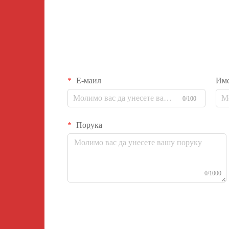
Е-маил
Им
0/100
Порука
0/1000