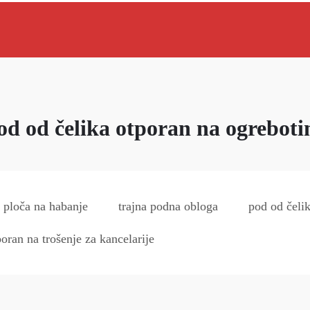
od od čelika otporan na ogreboti
 ploča na habanje
trajna podna obloga
pod od čeli
oran na trošenje za kancelarije