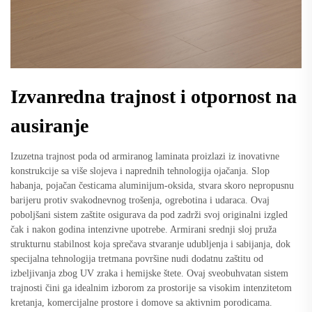
Izvanredna trajnost i otpornost na
ausiranje
Izuzetna trajnost poda od armiranog laminata proizlazi iz inovativne
konstrukcije sa više slojeva i naprednih tehnologija ojačanja. Slop
habanja, pojačan česticama aluminijum-oksida, stvara skoro nepropusnu
barijeru protiv svakodnevnog trošenja, ogrebotina i udaraca. Ovaj
poboljšani sistem zaštite osigurava da pod zadrži svoj originalni izgled
čak i nakon godina intenzivne upotrebe. Armirani srednji sloj pruža
strukturnu stabilnost koja sprečava stvaranje udubljenja i sabijanja, dok
specijalna tehnologija tretmana površine nudi dodatnu zaštitu od
izbeljivanja zbog UV zraka i hemijske štete. Ovaj sveobuhvatan sistem
trajnosti čini ga idealnim izborom za prostorije sa visokim intenzitetom
kretanja, komercijalne prostore i domove sa aktivnim porodicama.