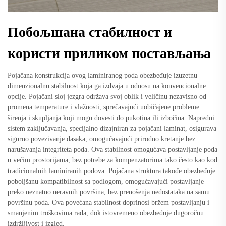
Побољшана стабилност и
користи приликом постављања
Pojačana konstrukcija ovog laminiranog poda obezbeđuje izuzetnu
dimenzionalnu stabilnost koja ga izdvaja u odnosu na konvencionalne
opcije. Pojačani sloj jezgra održava svoj oblik i veličinu nezavisno od
promena temperature i vlažnosti, sprečavajući uobičajene probleme
širenja i skupljanja koji mogu dovesti do pukotina ili izbočina. Napredni
sistem zaključavanja, specijalno dizajniran za pojačani laminat, osigurava
sigurno povezivanje dasaka, omogućavajući prirodno kretanje bez
narušavanja integriteta poda. Ova stabilnost omogućava postavljanje poda
u većim prostorijama, bez potrebe za kompenzatorima tako često kao kod
tradicionalnih laminiranih podova. Pojačana struktura takođe obezbeđuje
poboljšanu kompatibilnost sa podlogom, omogućavajući postavljanje
preko neznatno neravnih površina, bez prenošenja nedostataka na samu
površinu poda. Ova povećana stabilnost doprinosi bržem postavljanju i
smanjenim troškovima rada, dok istovremeno obezbeđuje dugoročnu
izdržljivost i izgled.