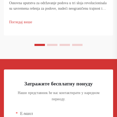
Osnovna uputstva za održavanje podova u tri sloja revolucionisala
su savremena rešenja za podove, nudeći neograničenu trajnost i
estetski izgled. Ovi sofisticirani sistemi podova kombinuju sloj
otporan na habanje, jezgro i donji sloj...
Погледај више
Затражите бесплатну понуду
Наши представник ће вас контактирати у наредном
периоду.
Е-маил