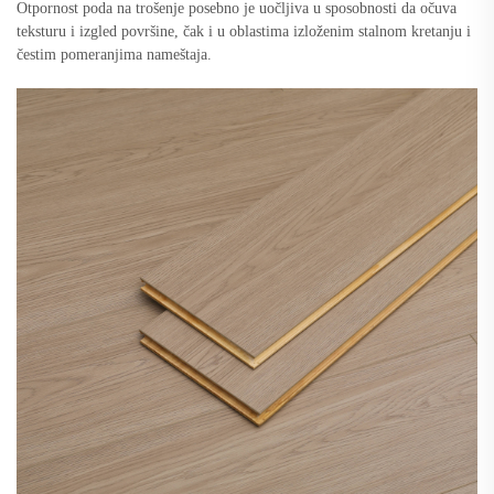
Otpornost poda na trošenje posebno je uočljiva u sposobnosti da očuva
teksturu i izgled površine, čak i u oblastima izloženim stalnom kretanju i
čestim pomeranjima nameštaja.