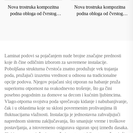
Nova trostruka kompozitna
Nova trostruka kompozitna
podna obloga od čvrstog
podna obloga od čvrstog
drveta za domaćinstvo sa
drveta za domaćinstvo sa
podnim grejanjem koja je
podnim grejanjem koja je
otporna na habanje i vodu
otporna na habanje i vodu
8207
8209
Laminat podovi sa pojačanjem nude brojne značajne prednosti
koje ih čine odličnim izborom za savremene instalacije.
Poboljšana strukturna čvrstoća znatno produžuje vek trajanja
poda, pružajući izuzetnu vrednost u odnosu na tradicionalne
opcije podova. Njegov pojačani sloj otporan na habanje pruža
superiornu otpornost na svakodnevno trošenje, što ga čini
posebno pogodnim za domove sa decom i kućnim ljubimcima.
Vlago-otporna svojstva poda sprečavaju kidanje i nabubanjivanje,
čak i u oblastima koje su skloni povremenim prolivanjima ili
fluktuacijama vlažnosti. Instalacija je jednostavna zahvaljujući
naprednom sistemu zaključavanja, što smanjuje vreme i troškove
postavljanja, a istovremeno osigurava siguran spoj između dasaka.