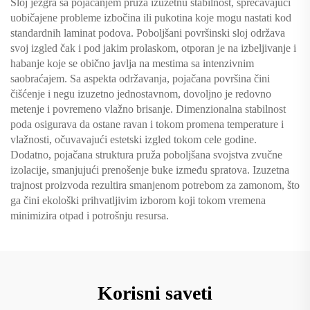
Sloj jezgra sa pojačanjem pruža izuzetnu stabilnost, sprečavajući
uobičajene probleme izbočina ili pukotina koje mogu nastati kod
standardnih laminat podova. Poboljšani površinski sloj održava
svoj izgled čak i pod jakim prolaskom, otporan je na izbeljivanje i
habanje koje se obično javlja na mestima sa intenzivnim
saobraćajem. Sa aspekta održavanja, pojačana površina čini
čišćenje i negu izuzetno jednostavnom, dovoljno je redovno
metenje i povremeno vlažno brisanje. Dimenzionalna stabilnost
poda osigurava da ostane ravan i tokom promena temperature i
vlažnosti, očuvavajući estetski izgled tokom cele godine.
Dodatno, pojačana struktura pruža poboljšana svojstva zvučne
izolacije, smanjujući prenošenje buke između spratova. Izuzetna
trajnost proizvoda rezultira smanjenom potrebom za zamonom, što
ga čini ekološki prihvatljivim izborom koji tokom vremena
minimizira otpad i potrošnju resursa.
Korisni saveti