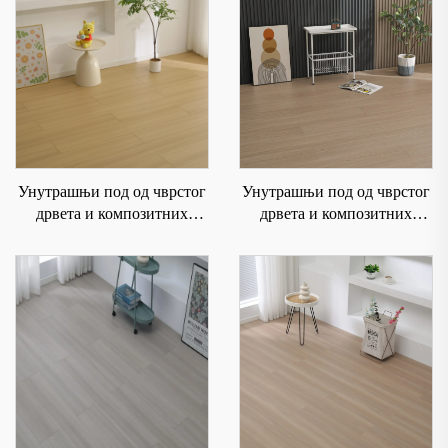
Унутрашњи под од чврстог
Унутрашњи под од чврстог
дрвета и композитних
дрвета и композитних
материјала је водоотпоран и
материјала је водоотпоран и
отпоран на хабање 6003
отпоран на хабање 6007