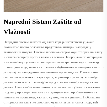
Napredni Sistem Zaštite od
Vlažnosti
Напредни систем заштите од влаге који је интегрисан у јачано
ламинатно подно обложење представља значајан напредак у
технологији подова. Систем започиње слојем који отпоран на влагу
и ствара баријеру против влаге из основа. Језгро јачаног материјала
има повећану густину и специјализоване третмане који отежавају
проницање воде, чиме се спречава набубњивање и извијање као што
је случај са стандардним ламинатним производима. Иновативни
систем закључавања ствара чврсте, водонепропусне фуге између
дасака, ефикасно спречавајући продор влаге између појединачних
делова. Ова свеобухватна заштита од влаге омогућава постављање
подова у просторијама које су традиционално проблематичне за
ламинатне производе, као што су подрум и купатило. Побољшана
отпорност на влагу не само што чува интегритет самог пода, већ