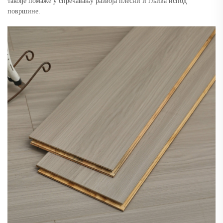
такође помаже у спречавању развоја плесни и гљива испод
површине.