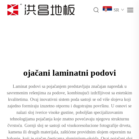
SR
ojačani laminatni podovi
Laminat podovi sa pojačanjem predstavljaju značajan napredak u
savremenim rešenjima za podove, kombinujući izdržljivost sa estetskim
kvalitetima. Ovaj inovativni sistem poda sastoji se od više slojeva koji
zajedno formiraju izuzetno otpornu i dugotrajnu površinu. U osnovi se
nalazi sloj iverice visoke gustine, poboljšan specijalizovanim
tehnologijama pojačanja koje znatno povećavaju njegovu strukturnu
čvrstoću. Gornji sloj se sastoji od visokoresolucione fotografije drveta,
kamena ili drugih materijala, zaštićene providnim slojem otpornim na
habanje, koji je ojačan česticama aluminijum-oksida. Ovaj pojačani sloj