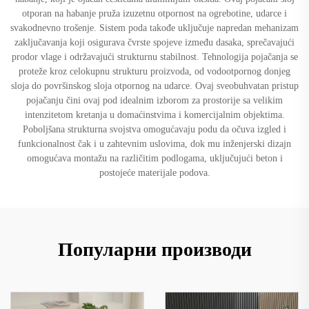
otporan na habanje pruža izuzetnu otpornost na ogrebotine, udarce i
svakodnevno trošenje. Sistem poda takođe uključuje napredan mehanizam
zaključavanja koji osigurava čvrste spojeve između dasaka, sprečavajući
prodor vlage i održavajući strukturnu stabilnost. Tehnologija pojačanja se
proteže kroz celokupnu strukturu proizvoda, od vodootpornog donjeg
sloja do površinskog sloja otpornog na udarce. Ovaj sveobuhvatan pristup
pojačanju čini ovaj pod idealnim izborom za prostorije sa velikim
intenzitetom kretanja u domaćinstvima i komercijalnim objektima.
Poboljšana strukturna svojstva omogućavaju podu da očuva izgled i
funkcionalnost čak i u zahtevnim uslovima, dok mu inženjerski dizajn
omogućava montažu na različitim podlogama, uključujući beton i
postojeće materijale podova.
Популарни производи