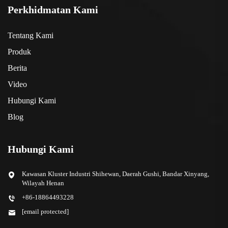
Perkhidmatan Kami
Tentang Kami
Produk
Berita
Video
Hubungi Kami
Blog
Hubungi Kami
Kawasan Kluster Industri Shihewan, Daerah Gushi, Bandar Xinyang,
Wilayah Henan
+86-18864493228
[email protected]