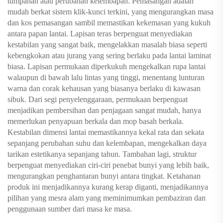
tumpahan atau perubahan kelembapan. Pemasangan adalah
mudah berkat sistem klik-kunci terkini, yang mengurangkan masa
dan kos pemasangan sambil memastikan kekemasan yang kukuh
antara papan lantai. Lapisan teras berpenguat menyediakan
kestabilan yang sangat baik, mengelakkan masalah biasa seperti
kebengkokan atau jurang yang sering berlaku pada lantai laminat
biasa. Lapisan permukaan diperkukuh mengekalkan rupa lantai
walaupun di bawah lalu lintas yang tinggi, menentang lunturan
warna dan corak kehausan yang biasanya berlaku di kawasan
sibuk. Dari segi penyelenggaraan, permukaan berpenguat
menjadikan pembersihan dan penjagaan sangat mudah, hanya
memerlukan penyapuan berkala dan mop basah berkala.
Kestabilan dimensi lantai memastikannya kekal rata dan sekata
sepanjang perubahan suhu dan kelembapan, mengekalkan daya
tarikan estetikanya sepanjang tahun. Tambahan lagi, struktur
berpenguat menyediakan ciri-ciri penebat bunyi yang lebih baik,
mengurangkan penghantaran bunyi antara tingkat. Ketahanan
produk ini menjadikannya kurang kerap diganti, menjadikannya
pilihan yang mesra alam yang meminimumkan pembaziran dan
penggunaan sumber dari masa ke masa.