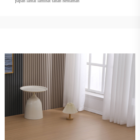
papan lantai laminat tahan hentaman