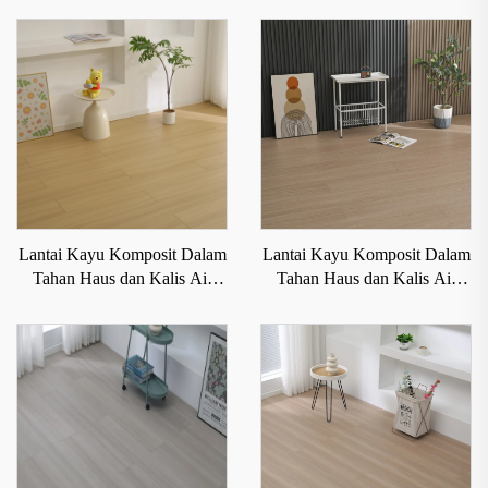
Lantai Kayu Komposit Dalam
Lantai Kayu Komposit Dalam
Tahan Haus dan Kalis Air
Tahan Haus dan Kalis Air
6003
6007