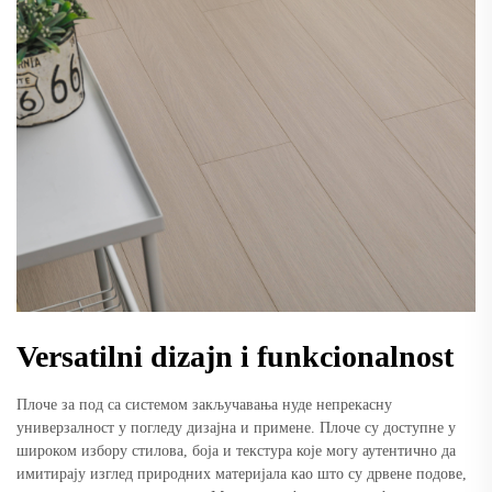
Versatilni dizajn i funkcionalnost
Плоче за под са системом закључавања нуде непрекасну
универзалност у погледу дизајна и примене. Плоче су доступне у
широком избору стилова, боја и текстура које могу аутентично да
имитирају изглед природних материјала као што су дрвене подове,