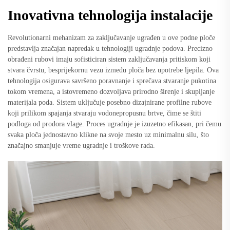
Inovativna tehnologija instalacije
Revolutionarni mehanizam za zaključavanje ugrađen u ove podne ploče
predstavlja značajan napredak u tehnologiji ugradnje podova. Precizno
obrađeni rubovi imaju sofisticiran sistem zaključavanja pritiskom koji
stvara čvrstu, besprijekornu vezu između ploča bez upotrebe ljepila. Ova
tehnologija osigurava savršeno poravnanje i sprečava stvaranje pukotina
tokom vremena, a istovremeno dozvoljava prirodno širenje i skupljanje
materijala poda. Sistem uključuje posebno dizajnirane profilne rubove
koji prilikom spajanja stvaraju vodonepropusnu brtve, čime se štiti
podloga od prodora vlage. Proces ugradnje je izuzetno efikasan, pri čemu
svaka ploča jednostavno klikne na svoje mesto uz minimalnu silu, što
značajno smanjuje vreme ugradnje i troškove rada.