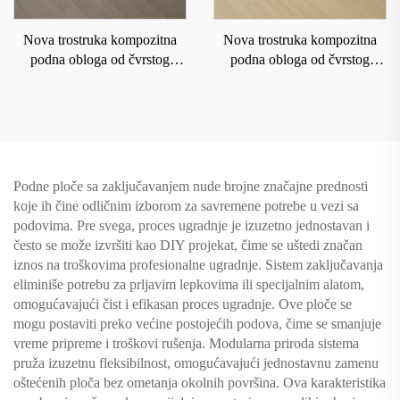
Nova trostruka kompozitna
Nova trostruka kompozitna
podna obloga od čvrstog
podna obloga od čvrstog
drveta za domaćinstvo sa
drveta za domaćinstvo sa
podnim grejanjem koja je
podnim grejanjem koja je
otporna na habanje i vodu
otporna na habanje i vodu
8208
8212
Podne ploče sa zaključavanjem nude brojne značajne prednosti
koje ih čine odličnim izborom za savremene potrebe u vezi sa
podovima. Pre svega, proces ugradnje je izuzetno jednostavan i
često se može izvršiti kao DIY projekat, čime se uštedi značan
iznos na troškovima profesionalne ugradnje. Sistem zaključavanja
eliminiše potrebu za prljavim lepkovima ili specijalnim alatom,
omogućavajući čist i efikasan proces ugradnje. Ove ploče se
mogu postaviti preko većine postojećih podova, čime se smanjuje
vreme pripreme i troškovi rušenja. Modularna priroda sistema
pruža izuzetnu fleksibilnost, omogućavajući jednostavnu zamenu
oštećenih ploča bez ometanja okolnih površina. Ova karakteristika