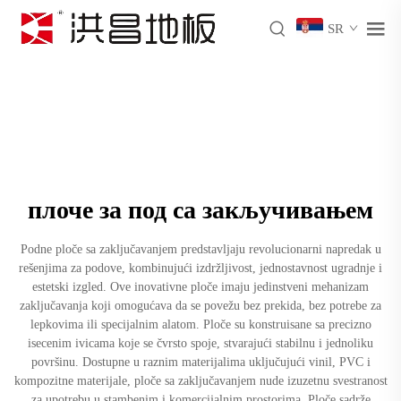
SR
плоче за под са закључивањем
Podne ploče sa zaključavanjem predstavljaju revolucionarni napredak u
rešenjima za podove, kombinujući izdržljivost, jednostavnost ugradnje i
estetski izgled. Ove inovativne ploče imaju jedinstveni mehanizam
zaključavanja koji omogućava da se povežu bez prekida, bez potrebe za
lepkovima ili specijalnim alatom. Ploče su konstruisane sa precizno
isecenim ivicama koje se čvrsto spoje, stvarajući stabilnu i jednoliku
površinu. Dostupne u raznim materijalima uključujući vinil, PVC i
kompozitne materijale, ploče sa zaključavanjem nude izuzetnu svestranost
za upotrebu u stambenim i komercijalnim prostorima. Ploče sadrže