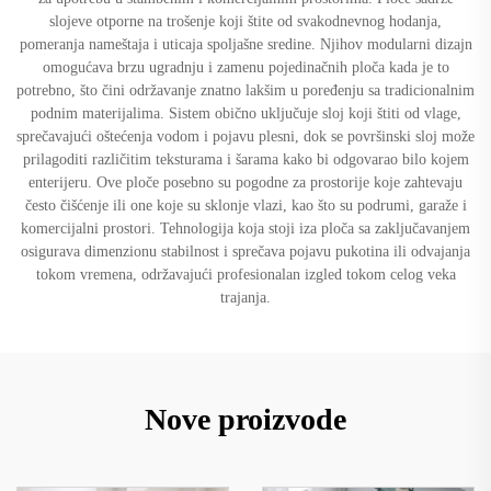
slojeve otporne na trošenje koji štite od svakodnevnog hodanja,
pomeranja nameštaja i uticaja spoljašne sredine. Njihov modularni dizajn
omogućava brzu ugradnju i zamenu pojedinačnih ploča kada je to
potrebno, što čini održavanje znatno lakšim u poređenju sa tradicionalnim
podnim materijalima. Sistem obično uključuje sloj koji štiti od vlage,
sprečavajući oštećenja vodom i pojavu plesni, dok se površinski sloj može
prilagoditi različitim teksturama i šarama kako bi odgovarao bilo kojem
enterijeru. Ove ploče posebno su pogodne za prostorije koje zahtevaju
često čišćenje ili one koje su sklonje vlazi, kao što su podrumi, garaže i
komercijalni prostori. Tehnologija koja stoji iza ploča sa zaključavanjem
osigurava dimenzionu stabilnost i sprečava pojavu pukotina ili odvajanja
tokom vremena, održavajući profesionalan izgled tokom celog veka
trajanja.
Nove proizvode