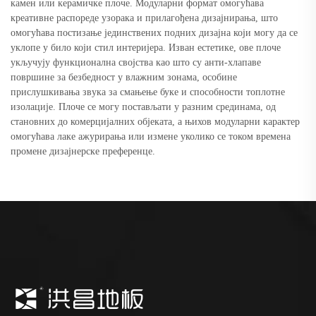
камен или керамичке плоче. Модуларни формат омогућава
креативне распореде узорака и прилагођена дизајнирања, што
омогућава постизање јединствених подних дизајна који могу да се
уклопе у било који стил интеријера. Изван естетике, ове плоче
укључују функционална својства као што су анти-хлапаве
површине за безбедност у влажним зонама, особине
прислушкивања звука за смањење буке и способности топлотне
изолације. Плоче се могу постављати у разним срединама, од
становних до комерцијалних објеката, а њихов модуларни карактер
омогућава лаке ажурирања или измене уколико се током времена
промене дизајнерске преференце.