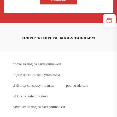
плоче за под са закључивањем
плоче за под са закључивањем
подне даске са закључивањем
сПЦ под са закључивањем
pod izrada sam
wPC klik sistem podovi
ламинатни под са закључивањем