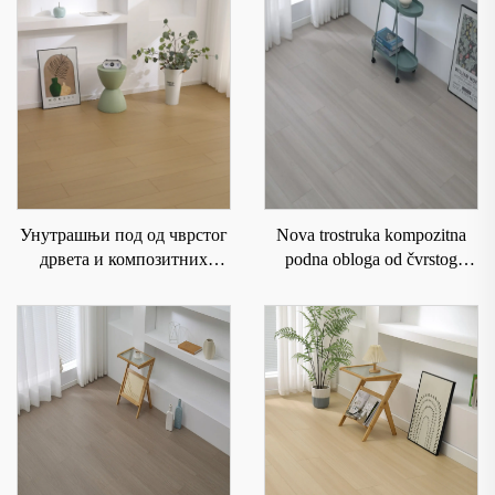
Унутрашњи под од чврстог
Nova trostruka kompozitna
дрвета и композитних
podna obloga od čvrstog
материјала је водоотпоран и
drveta za domaćinstvo sa
отпоран на хабање 6004
podnim grejanjem koja je
otporna na habanje i vodu
8207