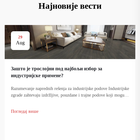
Најновије вести
29
Aug
Зашто је троcлојни под најбољи избор за
индустријске примене?
Razumevanje naprednih rešenja za industrijske podove Industrijske
zgrade zahtevaju izdržljive, pouzdane i trajne podove koji mogu
da izdrže tešku opremu, stalno kretanje ljudi i različite hemijske
uticaje. Sistem...
Погледај више