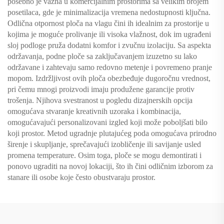
posebno je važna u komercijalnim prostorima sa velikim brojem
posetilaca, gde je minimalizacija vremena nedostupnosti ključna.
Odlična otpornost ploča na vlagu čini ih idealnim za prostorije u
kojima je moguće prolivanje ili visoka vlažnost, dok im ugrađeni
sloj podloge pruža dodatni komfor i zvučnu izolaciju. Sa aspekta
održavanja, podne ploče sa zaključavanjem izuzetno su lako
održavane i zahtevaju samo redovno metenje i povremeno pranje
mopom. Izdržljivost ovih ploča obezbeđuje dugoročnu vrednost,
pri čemu mnogi proizvodi imaju produžene garancije protiv
trošenja. Njihova svestranost u pogledu dizajnerskih opcija
omogućava stvaranje kreativnih uzoraka i kombinacija,
omogućavajući personalizovani izgled koji može poboljšati bilo
koji prostor. Metod ugradnje plutajućeg poda omogućava prirodno
širenje i skupljanje, sprečavajući izobličenje ili savijanje usled
promena temperature. Osim toga, ploče se mogu demontirati i
ponovo ugraditi na novoj lokaciji, što ih čini odličnim izborom za
stanare ili osobe koje često obustvaraju prostor.