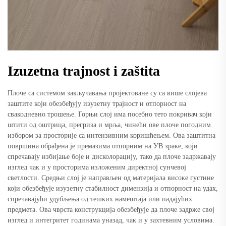
Izuzetna trajnost i zaštita
Плоче са системом закључавања пројектоване су са више слојева
заштите који обезбеђују изузетну трајност и отпорност на
свакодневно трошење. Горњи слој има посебно тето покривач који
штити од оштрица, прегриза и мрља, чинећи ове плоче погодним
избором за просторије са интензивним коришћењем. Ова заштитна
површина обрађена је премазима отпорним на УВ зраке, који
спречавају избијање боје и дисколорацију, тако да плоче задржавају
изглед чак и у просторима изложеним директној сунчевој
светлости. Средњи слој је направљен од материјала високе густине
који обезбеђује изузетну стабилност димензија и отпорност на удах,
спречавајући удубљења од тешких намештаја или падајућих
предмета. Ова чврста конструкција обезбеђује да плоче задрже свој
изглед и интегритет годинама уназад, чак и у захтевним условима.