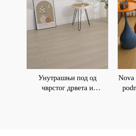
Унутрашњи под од
Nova 
чврстог дрвета и
podn
композитних материјала
drvet
је водоотпоран и отпоран
i otp
на хабање 6001