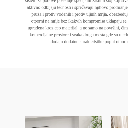
sistem za podove poseduje specijalni zaštitni sloj koji s
aktivno odbijaju tečnosti i sprečavaju njihovo prodiranj
pruža i protiv vodenih i protiv uljnih mrlja, obezbeđ
otporni na mrlje bez ikakvih kompromisa uklapaju se u 
ugrađena kroz ceo materijal, a ne samo na površini, či
komercijalne prostore i svaka druga mesta gde su ujedno
dodaju dodatne karakteristike poput otporno