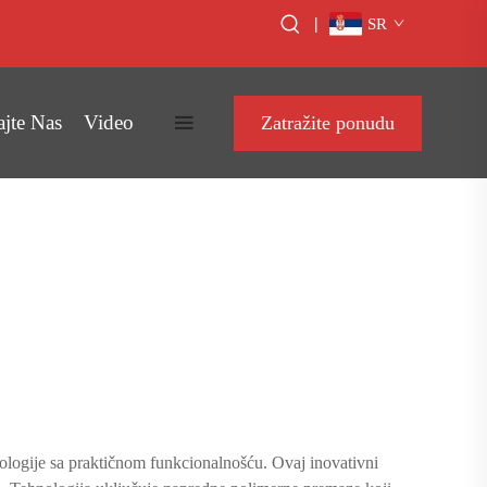
|
SR
ajte Nas
Video
Zatražite ponudu
ologije sa praktičnom funkcionalnošću. Ovaj inovativni