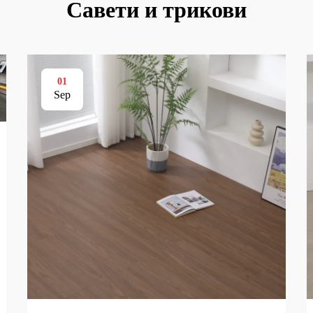
Савети и трикови
01
Sep