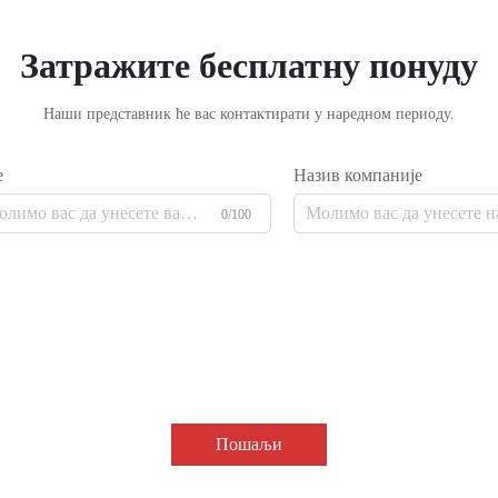
Затражите бесплатну понуду
Наши представник ће вас контактирати у наредном периоду.
е
Назив компаније
0/100
Пошаљи