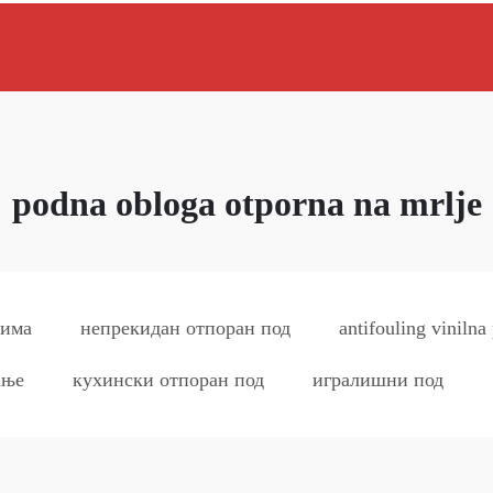
podna obloga otporna na mrlje
цима
непрекидан отпоран под
antifouling viniln
ање
кухински отпоран под
игралишни под