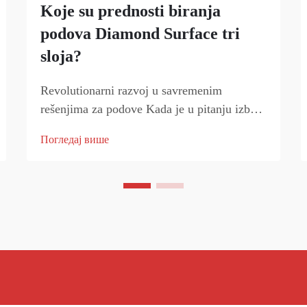
Koje su prednosti biranja
podova Diamond Surface tri
sloja?
Revolutionarni razvoj u savremenim
rešenjima za podove Kada je u pitanju izbor
savršenih podova za vaš prostor, podovi
Погледај више
Diamond Surface sa tri sloja predstavljaju
značajan napredak u tehnologiji podova. Ovo
inovativno rešenje kombinuje...