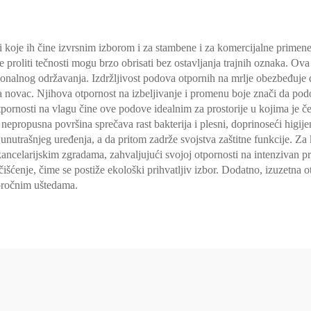
 koje ih čine izvrsnim izborom i za stambene i za komercijalne primene
proliti tečnosti mogu brzo obrisati bez ostavljanja trajnih oznaka. Ova 
ionalnog održavanja. Izdržljivost podova otpornih na mrlje obezbeđuje 
 novac. Njihova otpornost na izbeljivanje i promenu boje znači da podo
pornosti na vlagu čine ove podove idealnim za prostorije u kojima je čes
nepropusna površina sprečava rast bakterija i plesni, doprinoseći higijen
unutrašnjeg uređenja, a da pritom zadrže svojstva zaštitne funkcije. Z
ancelarijskim zgradama, zahvaljujući svojoj otpornosti na intenzivan pr
išćenje, čime se postiže ekološki prihvatljiv izbor. Dodatno, izuzetna 
oročnim uštedama.