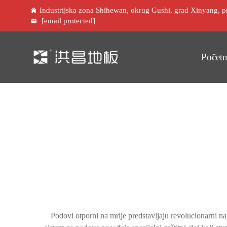
Industrijska zona Shihewan, okrug Gushi, grad Xinyang, p
[email protected]
Početn
Podovi otporni na mrlje predstavljaju revolucionarni 