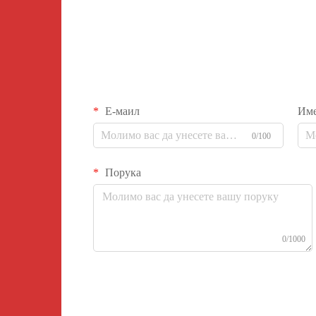
Е-маил
Им
0/100
Порука
0/1000