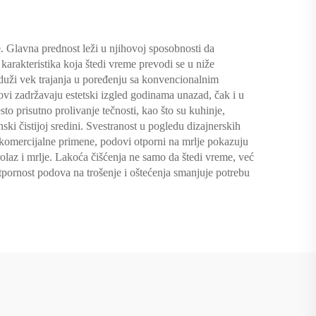
. Glavna prednost leži u njihovoj sposobnosti da
karakteristika koja štedi vreme prevodi se u niže
duži vek trajanja u poređenju sa konvencionalnim
vi zadržavaju estetski izgled godinama unazad, čak i u
to prisutno prolivanje tečnosti, kao što su kuhinje,
ski čistijoj sredini. Svestranost u pogledu dizajnerskih
a komercijalne primene, podovi otporni na mrlje pokazuju
olaz i mrlje. Lakoća čišćenja ne samo da štedi vreme, već
otpornost podova na trošenje i oštećenja smanjuje potrebu