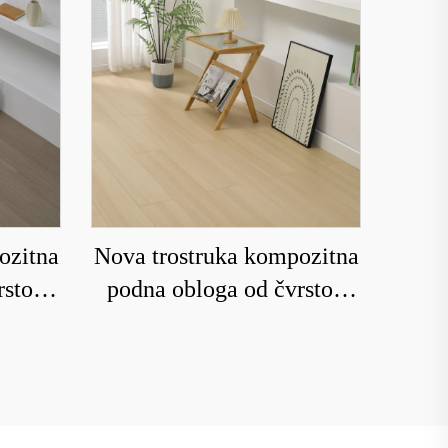
ozitna
Nova trostruka kompozitna
rstog
podna obloga od čvrstog
vo sa
drveta za domaćinstvo sa
ja je
podnim grejanjem koja je
i vodu
otporna na habanje i vodu
8212