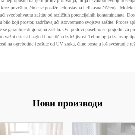
tvara nepropusnu barijeru protiv prolivanja, mrlja i svakodnevnog troše
e kroz površinu, čime se postiže jednostavna i efikasna čišćenja. Molek
ujući sveobuhvatnu zaštitu od različitih potencijalnih kontaminanata. D
bilo koji prostor, zadržavajući istovremeno svojstva zaštite. Proces ap
me se garantuje dugotrajna zaštita. Ovi podovi posebno su pogodni za p
 važni estetski izgled i praktična izdržljivost. Tehnologija iza ovog t
sti na ogrebotine i zaštite od UV zraka, čime postaju još svestranije re
Нови производи