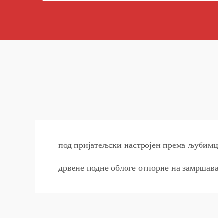
под пријатељски настројен према љубим
дрвене подне облоге отпорне на замршав