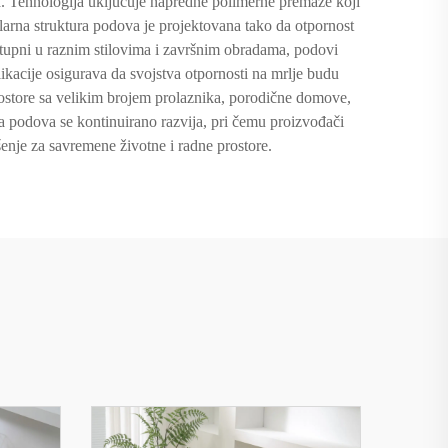
nja. Tehnologija uključuje napredne polimerne premaze koji
ularna struktura podova je projektovana tako da otpornost
ostupni u raznim stilovima i završnim obradama, podovi
likacije osigurava da svojstva otpornosti na mrlje budu
rostore sa velikim brojem prolaznika, porodične domove,
ipa podova se kontinuirano razvija, pri čemu proizvođači
šenje za savremene životne i radne prostore.