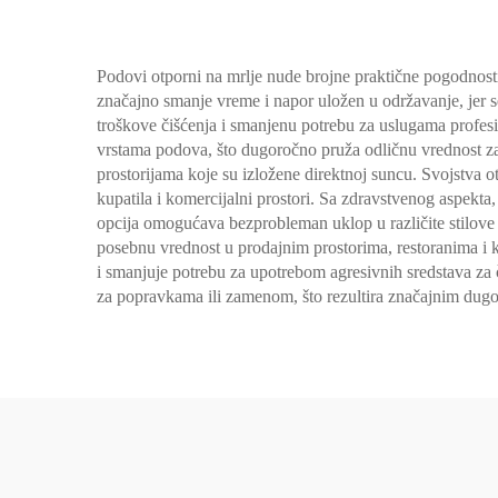
Podovi otporni na mrlje nude brojne praktične pogodnosti
značajno smanje vreme i napor uložen u održavanje, jer se 
troškove čišćenja i smanjenu potrebu za uslugama profes
vrstama podova, što dugoročno pruža odličnu vrednost za
prostorijama koje su izložene direktnoj suncu. Svojstva ot
kupatila i komercijalni prostori. Sa zdravstvenog aspekta, 
opcija omogućava bezprobleman uklop u različite stilove 
posebnu vrednost u prodajnim prostorima, restoranima i k
i smanjuje potrebu za upotrebom agresivnih sredstava za č
za popravkama ili zamenom, što rezultira značajnim dug