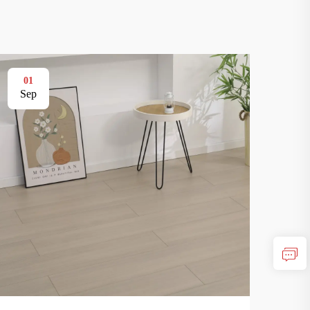
01
01
Sep
Se