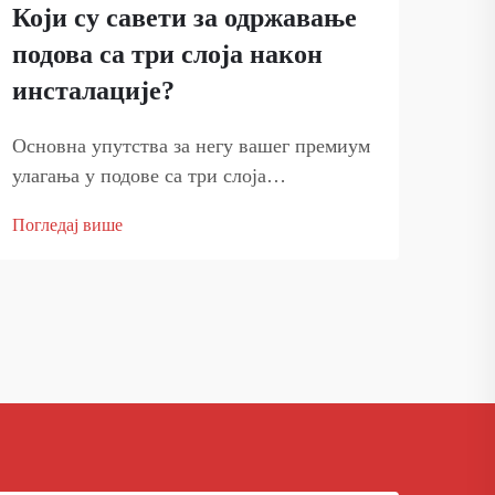
Који су савети за одржавање
Как
подова са три слоја након
под
инсталације?
пр
Основна упутства за негу вашег премиум
Осно
улагања у подове са три слоја
парк
Инсталирање подова са три слоја у вашем
пита
Погледај више
Погл
дом уноси значајно улагање у естетику и
ваше
функционалност. Да бисте заштитили ово
издр
улагање и осигурали да ваш под
је в
одржава...
прир
отпо