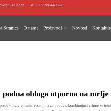
rovincija Henan
+86-18864493228
a Stranica
O nama
Proizvodi
Novosti
Kontaktir
podna obloga otporna na mrlje
napredak u savremenim rešenjima za podove, kombinujući vrhunske tehn