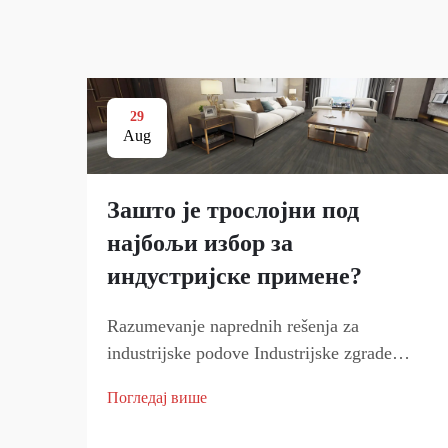
29
Aug
Зашто је троcлојни под
најбољи избор за
индустријске примене?
Razumevanje naprednih rešenja za
industrijske podove Industrijske zgrade
zahtevaju izdržljive, pouzdane i trajne
Погледај више
podove koji mogu da izdrže tešku opremu,
stalno kretanje ljudi i različite hemijske