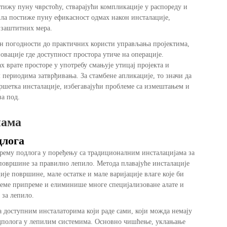
стижу пуну чврстоћу, стварајући компликације у распореду и
ила постиже пуну ефикасност одмах након инсталације,
 заштитних мера.
н погодности до практичних користи управљања пројектима,
вације где доступност простора утиче на операције.
 врате просторе у употребу смањује утицај пројекта и
периодима затврђивања. За стамбене апликације, то значи да
ршетка инсталације, избегавајући проблеме са измештањем и
а под.
нама
длога
прему подлога у поређењу са традиционалним инсталацијама за
е површине за правилно лепило. Метода плавајуће инсталације
ије површине, мале остатке и мале варијације влаге које би
реме припреме и елиминише многе специјализоване алате и
 за лепило.
 доступним инсталаторима који раде сами, који можда немају
одполога у лепилим системима. Основно чишћење, уклањање