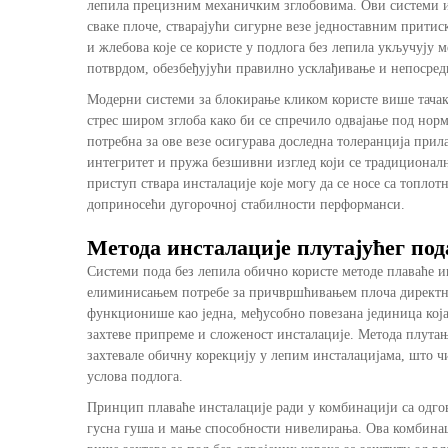
лепила прецизним механичким зглобовима. Ови системи и
сваке плоче, стварајући сигурне везе једноставним притис
и жлебова које се користе у
подлога без лепила
укључују м
потврдом, обезбеђујући правилно усклађивање и непосред
Модерни системи за блокирање кликом користе више тача
стрес широм зглоба како би се спречило одвајање под нор
потребна за ове везе осигурава доследна толеранција при
интегритет и пружа безшивни изглед који се традициона
приступ ствара инсталације које могу да се носе са топл
доприносећи дугорочној стабилности перформанси.
Метода инсталације плутајућег под
Системи пода без лепила обично користе методе плаваће и
елиминисањем потребе за причвршћивањем плоча директно
функционише као једна, међусобно повезана јединица кој
захтеве припреме и сложеност инсталације. Метода плута
захтевале обичну корекцију у лепим инсталацијама, што ч
услова подлога.
Принцип плаваће инсталације ради у комбинацији са одгов
гусна гуша и мање способности нивелирања. Ова комбинац