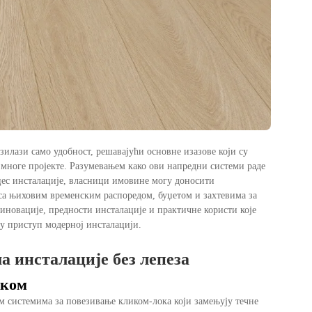
илази само удобност, решавајући основне изазове који су
многе пројекте. Разумевањем како ови напредни системи раде
цес инсталације, власници имовине могу доносити
 са њиховим временским распоредом, буџетом и захтевима за
иновације, предности инсталације и практичне користи које
у приступ модерној инсталацији.
а инсталације без лепеза
оком
м системима за повезивање кликом-лока који замењују течне