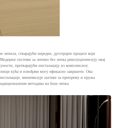
е лепила, стварајући нередне, дуготрајне процесе који
 Модерни системи за лепиво без лепка револуционизују овај
ности, претварајући инсталацију из комплексног,
сници кућа и извођачи могу ефикасно завршити. Ова
инсталације, минимизује захтеве за припрему и пружа
традиционалним методама на бази лепка.