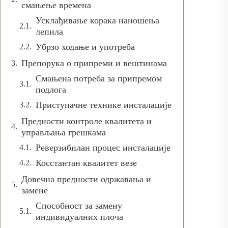
смањење времена
Усклађивање корака наношења
лепила
Убрзо ходање и употреба
Препорука о припреми и вештинама
Смањена потреба за припремом
подлога
Приступачне технике инсталације
Предности контроле квалитета и
управљања грешкама
Реверзибилан процес инсталације
Косстантан квалитет везе
Довечна предности одржавања и
замене
Способност за замену
индивидуалних плоча