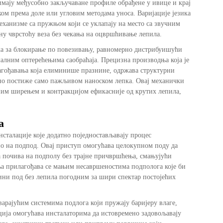
мају међусобно закључаване профиле обрађене у ивице и крај
ком према доле или угловим методама уноса. Варијације језика
еханизме са пружњом који се уклапају на место са звучним
ну чврстоћу веза без чекања на оцвршћивање лепила.
ка за блокирање по повезивању, равномерно дистрибуишући
малним оптерећењима саобраћаја. Прецизна производња која је
лагођавања која елиминише празнине, одржава структурни
лно постиже само пажљивом наноском лепка. Овај механички
отним ширењем и контракцијом ефикасније од крутих лепила,
а
нсталације које додатно поједностављавају процес
 на подпод. Овај приступ омогућава целокупном поду да
а почива на подполу без трајне причвршћења, смањујући
ња прилагођава се мањим несавршеностима подполога које би
ини под без лепила погодним за шири спектар постојећих
арајућим системима подлога који пружају баријеру влаге,
ија омогућава инсталаторима да истовремено задовољавају