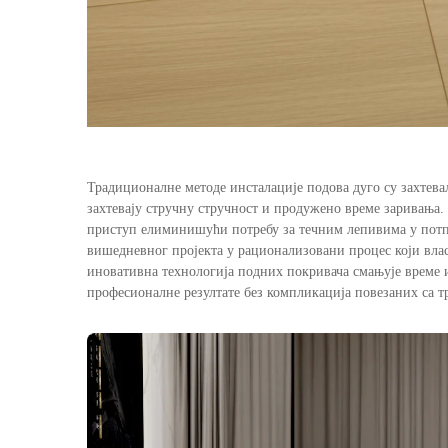
Традиционалне методе инсталације подова дуго су захтевал
захтевају стручну стручност и продужено време заривања.
приступ елиминишући потребу за течним лепивима у потпу
вишедневног пројекта у рационализовани процес који вла
иновативна технологија подних покривача смањује време 
професионалне резултате без компликација повезаних са 