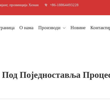
јанг, провинција Хенан
+86-18864493228
траница
О нама
Производи
Новине
Контактир
 Под Поједноставља Проце