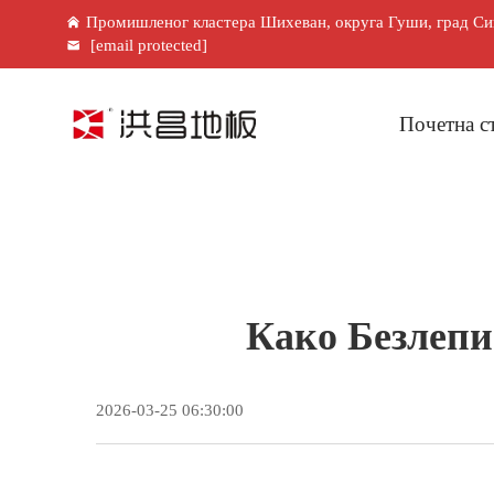
Промишленог кластера Шихеван, округа Гуши, град Син
[email protected]
Почетна с
Како Безлепи
2026-03-25 06:30:00