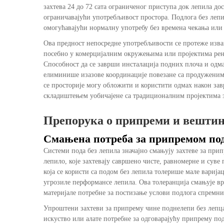
захтева 24 до 72 сата ограниченог приступа док лепила до
ограничавајући употребљивост простора. Подлога без леп
омогућавајући нормалну употребу без времена чекања или
Ова предност непосредне употребљивости се протеже изва
посебно у комерцијалним окружењима или пројектима рено
Способност да се заврши инсталација подних плоча и одмах
елиминише изазове координације повезане са продуженим 
се просторије могу обложити и користити одмах након зав
складиштењем уобичајене са традиционалним пројектима з
Препорука о припреми и вешти
Смањена потреба за припремом по
Системи пода без лепила значајно смањују захтеве за при
лепило, које захтевају савршено чисте, равномерне и сув
која се користи са подом без лепила толерише мале варијац
угрозиле перформансе лепила. Ова толеранција смањује в
материјале потребне за постизање услови подлога спремни
Упроштени захтеви за припрему чине поднелепи без лепца
искуство или алате потребне за одговарајућу припрему п