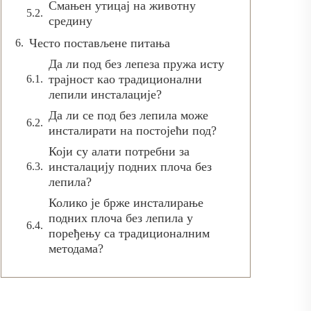
Смањен утицај на животну
средину
Често постављене питања
Да ли под без лепеза пружа исту
трајност као традиционални
лепили инсталације?
Да ли се под без лепила може
инсталирати на постојећи под?
Који су алати потребни за
инсталацију подних плоча без
лепила?
Колико је брже инсталирање
подних плоча без лепила у
поређењу са традиционалним
методама?