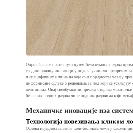
Опрошћавање постигнуто путем белизепаног подова преваз
традиционалну инсталацију подова учинили препреком за 
и специфичних начина на које они поједностављавају про
информисане одлуке о решењима за под који се усклађују
вештинама. Овај свеобухватни преглед открива механичке 
безлепих подних радова чине подним радовима који мењај
Механичке иновације иза систем
Технологија повезивања кликом-л
Основа поједностављеног глей-бесплава лежи у сложенији