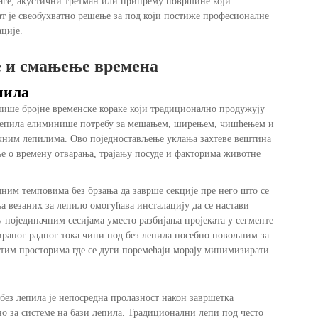
влаге, акустични третман или припрему површине који
т је свеобухватно решење за под који постиже професионалне
ције.
 и смањење времена
пила
ише бројне временске кораке који традиционално продужују
з лепила елиминише потребу за мешањем, ширењем, чишћењем и
ечним лепилима. Ово поједностављење уклања захтеве вештина
е о времену отварања, трајању посуде и факторима животне
дним темповима без брзања да заврше секције пре него што се
 везаних за лепило омогућава инсталацију да се настави
појединачним сесијама уместо разбијања пројеката у сегменте
ираног радног тока чини под без лепила посебно повољним за
зетим просторима где се дуги поремећаји морају минимизирати.
 без лепила је непосредна пролазност након завршетка
 за системе на бази лепила. Традиционални лепи под често