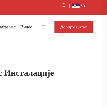
|
SR
ајте нас
Видео
Добијте цитат
с Инсталације