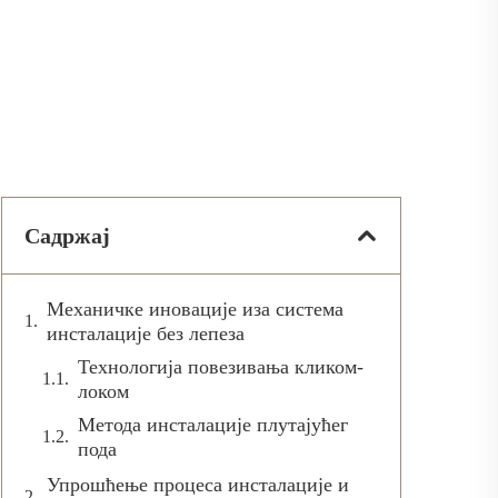
Садржај
Механичке иновације иза система
инсталације без лепеза
Технологија повезивања кликом-
локом
Метода инсталације плутајућег
пода
Упрошћење процеса инсталације и