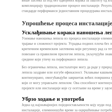
више захтева за под без одвојених корака за заштиту од 
комплицирају традиционалне процесе инсталације. Резулта
стандарде перформанси једноставним процедурама инстала
Упрошћење процеса инсталације
Усклађивање корака наношења ле
Узимање наношења лепила из процеса инсталације елимин
трајање и сложеност пројекта. Уградња подних плоча бе
критичним временским захтевима који регулишу рад са т
повезане са правилном прилогом лепила, укључујући знањ
средине који утичу на перформансе лепила.
Без ограничења лепила, инсталатори могу да раде у приро
лепила заздраве или изгубе ефикасност. Уклањање кашњења
континуирано, омогућавајући завршетак већих површина у 
који се могу управљати лепилом. Ова способност контину
пројекте или инсталације које су осетљиве на време у зау
Убрзо ходање и употреба
Једна од најзначајнијих поједностављености коју нуди под
инсталације, елиминишући време за оцвршћивање потребно