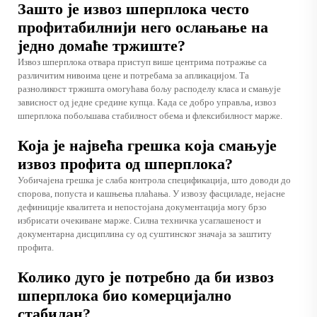
Зашто је извоз шперплока често
профитабилнији него ослањање на
једно домаће тржиште?
Извоз шперплока отвара приступ више центрима потражње са
различитим нивоима цене и потребама за апликацијом. Та
разноликост тржишта омогућава бољу расподелу класа и смањује
зависност од једне средине купца. Када се добро управља, извоз
шперплока побољшава стабилност обема и флексибилност марже.
Која је највећа грешка која смањује
извоз профита од шперплока?
Уобичајена грешка је слаба контрола спецификација, што доводи до
спорова, попуста и кашњења плаћања. У извозу фасциладе, нејасне
дефиниције квалитета и непостојана документација могу брзо
избрисати очекиване марже. Силна техничка усаглашеност и
документарна дисциплина су од суштинског значаја за заштиту
профита.
Колико дуго је потребно да би извоз
шперплока био комерцијално
стабилан?