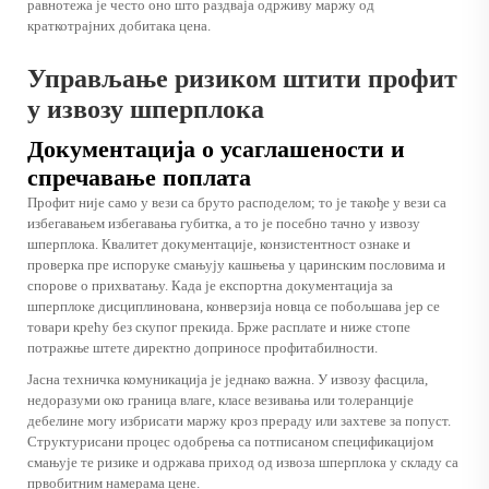
равнотежа је често оно што раздваја одрживу маржу од
краткотрајних добитака цена.
Управљање ризиком штити профит
у извозу шперплока
Документација о усаглашености и
спречавање поплата
Профит није само у вези са бруто расподелом; то је такође у вези са
избегавањем избегавања губитка, а то је посебно тачно у извозу
шперплока. Квалитет документације, конзистентност ознаке и
проверка пре испоруке смањују кашњења у царинским пословима и
спорове о прихватању. Када је експортна документација за
шперплоке дисциплинована, конверзија новца се побољшава јер се
товари крећу без скупог прекида. Брже расплате и ниже стопе
потражње штете директно доприносе профитабилности.
Јасна техничка комуникација је једнако важна. У извозу фасцила,
недоразуми око граница влаге, класе везивања или толеранције
дебелине могу избрисати маржу кроз прераду или захтеве за попуст.
Структурисани процес одобрења са потписаном спецификацијом
смањује те ризике и одржава приход од извоза шперплока у складу са
првобитним намерама цене.