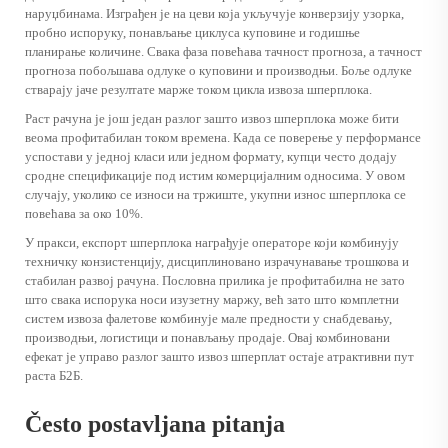
наруџбинама. Изграђен је на цеви која укључује конверзију узорка,
пробно испоруку, понављање циклуса куповине и годишње
планирање количине. Свака фаза повећава тачност прогноза, а тачност
прогноза побољшава одлуке о куповини и производњи. Боље одлуке
стварају јаче резултате марже током цикла извоза шперплока.
Раст рачуна је још један разлог зашто извоз шперплока може бити
веома профитабилан током времена. Када се поверење у перформансе
успостави у једној класи или једном формату, купци често додају
сродне спецификације под истим комерцијалним односима. У овом
случају, уколико се износи на тржиште, укупни износ шперплока се
повећава за око 10%.
У пракси, експорт шперплока награђује операторе који комбинују
техничку конзистенцију, дисциплиновано израчунавање трошкова и
стабилан развој рачуна. Пословна прилика је профитабилна не зато
што свака испорука носи изузетну маржу, већ зато што комплетни
систем извоза фалетове комбинује мале предности у снабдевању,
производњи, логистици и понављању продаје. Овај комбиновани
ефекат је управо разлог зашто извоз шперплат остаје атрактивни пут
раста Б2Б.
Često postavljana pitanja