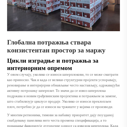
Глобална потражња ствара
конзистентан простор за маржу
Цикли изградње и потражња за
интериорним опремом
У овом случају, уколико се износи шперплокови, то се може сматрати
као приносно. Чак и када се велики структурни пројекти успоравају,
реновирање и интеријерни обнављање често настављају, одржавајући
активну потрошњу шперплат. То значи да се извоз шперплока
подржава и новим грађевинским пројектима и потражњом за замене,
што стабилизује циклусе продаје. Уколико се износи преклопљен
плоч, потребно је да се износи на тржиште у којима се производи.
У многим регионима, тимови за набавку приоритет дају поузданој
снабдевању панелима него честа промена спецификација, а то
понашање фаворизује дугорочне односе са извозом шперплока. Када