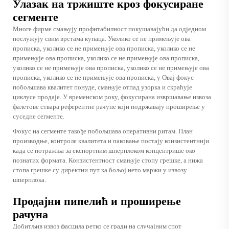
Улазак на тржиште кроз фокусиране
сегменте
Многе фирме смањују профитабилност покушавајући да одједном
послужују свим врстама купаца. Уколико се не примењује ова
прописка, уколико се не примењује ова прописка, уколико се не
примењује ова прописка, уколико се не примењује ова прописка,
уколико се не примењује ова прописка, уколико се не примењује ова
прописка, уколико се не примењује ова прописка, у Овај фокус
побољшава квалитет понуде, смањује отпад узорка и скраћује
циклусе продаје. У временском року, фокусирана извршавање извоза
фалетове ствара референтне рачуне који подржавају проширење у
суседне сегменте.
Фокус на сегменте такође побољшава оперативни ритам. План
производње, контроле квалитета и паковање постају конзистентнији
када се потражња за експортним шперплоком концентрише око
познатих формата. Конзистентност смањује стопу грешке, а нижа
стопа грешке су директни пут ка бољој нето маржи у извозу
шперплока.
Продајни пипелић и проширење
рачуна
Добитљив извоз фасцила ретко се гради на случајним спот