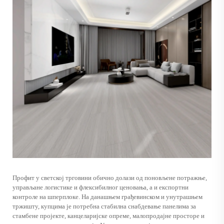
Профит у светској трговини обично долази од поновљене потражње,
управљане логистике и флексибилног ценовања, а и експортни
контроле на шперплоке. На данашњем грађевинском и унутрашњем
тржишту, купцима је потребна стабилна снабдевање панелима за
стамбене пројекте, канцеларијске опреме, малопродајне просторе и