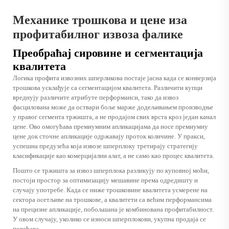
Механике трошкова и цене иза
профитабилног извоза фалике
Преобраћај сировине и сегментација
квалитета
Логика профита извозних шперликова постаје јасна када се конверзија
трошкова усклађује са сегментацијом квалитета. Различити купци
вреднују различите атрибуте перформанси, тако да извоз
фасцилована може да оствари боље марже додељивањем производње
у правог сегмента тржишта, а не продајом свих врста кроз један канал
цене. Ово омогућава премиумним апликацијама да носе премиумну
цене док сточне апликације одржавају проток количине. У пракси,
успешна предузећа која извозе шперплоку третирају стратегију
класификације као комерцијални алат, а не само као процес квалитета.
Пошто се тржишта за извоз шперплока разликују по куповној моћи,
постоји простор за оптимизацију мешавине према одредишту и
случају употребе. Када се ниже трошковине квалитета усмерене на
сектора осетљиве на трошкове, а квалитети са већим перформансима
на прецизне апликације, побољшана је комбинована профитабилност.
У овом случају, уколико се износи шперплокови, укупна продаја се
повећава.