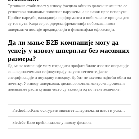
Трговачка стабилност у извозу фасцила обично долази након што се
успостави понашање поновног наружења, а не након прве испоруке.
Пробне наредбе, валидација перформанси и побољшање процеса део
су тог пута. Када се реордерска фреквенција побољша, извоз
шперплат-а постаје предвидивији и финансијски ефикаснији.
Да ли мање Б2Б компаније могу да
успеју у извозу шперплат без масовних
размера?
Да, мање компаније могу изградити профитабилне извозне операције
са шперплочем ако се фокусирају на уско сегменте, јасне
спецификације и поуздану изводњу. Добит не захтева највећи обим на
почетку. У извозу шперплока, дисциплинована контрола процеса и
понављање раста купаца често су важнији од почетне величине.
Prethodno:
Како осигурати квалитет шперплока за извоз и усклађеност са стандардима
Sledeće:
Како прећи изазове у извозу фасцина