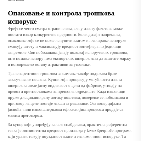
Опаковање и контрола трошкова
испоруке
Фрејт се често сматра ограничењем, али у извозу фалетове може
постати извор конкурентне предности. Бољи дизајн напремања,
опаковање које се не може испунити влагом и планирање испоруке
смањују штету и максимизују вредност контејнера по јединици
запремине. Ови побољшања јачају положај испоручених трошкова,
што помаже испоручима експортних шперплокова да заштите маржу
и истовремено остану атрактивни за увознике.
Транспарентност трошкова за слетање такође подржава брже
закључивање послова. Купци који процењују могућности извоза
шперплока желе јасну видљивост о цени од фабрике, утицају на
превоз и претпоставкама за превоз на одредиште. Када извозници
пруже дисциплинирану логику поштења, поверење се побољшава и
приговор на цене постаје лакши за решавање. Ова комерцијална
јасноћа чини извоз шперплока ефикаснијим процесом продаје са
мањим преговором.
За купце који упоређују канале снабдевања, практична референтна
тачка је конзистентна вредност производа у
izvoz šperploče
програми
који уравнотежују поузданост класе и економичност испоруке. Та