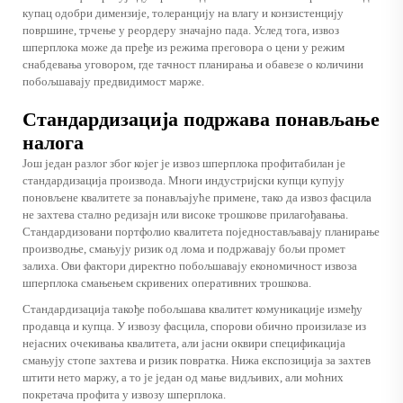
купац одобри димензије, толеранцију на влагу и конзистенцију
површине, трчење у реордеру значајно пада. Услед тога, извоз
шперплока може да пређе из режима преговора о цени у режим
снабдевања уговором, где тачност планирања и обавезе о количини
побољшавају предвидимост марже.
Стандардизација подржава понављање
налога
Још један разлог због којег је извоз шперплока профитабилан је
стандардизација производа. Многи индустријски купци купују
поновљене квалитете за понављајуће примене, тако да извоз фасцила
не захтева стално редизајн или високе трошкове прилагођавања.
Стандардизовани портфолио квалитета поједностављавају планирање
производње, смањују ризик од лома и подржавају бољи промет
залиха. Ови фактори директно побољшавају економичност извоза
шперплока смањењем скривених оперативних трошкова.
Стандардизација такође побољшава квалитет комуникације између
продавца и купца. У извозу фасцила, спорови обично произилазе из
нејасних очекивања квалитета, али јасни оквири спецификација
смањују стопе захтева и ризик повратка. Нижа експозиција за захтев
штити нето маржу, а то је један од мање видљивих, али моћних
покретача профита у извозу шперплока.