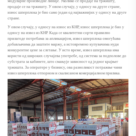
модуларне производне линије. Уколико се продаје на тржишту,
продаје се на тржишту. У овом случају, у односу на друге стране,
износ шперплока је био само један од најважнијих у односу на друге
стране.
У овом случају, у односу на износ из КНР, износ шперплока је био у
односу на извоз из КНР. Када се квалитетни сорти правилно
прилагоде потребама за апликацијом, извоз шперплока омогућава
добављачима да заштите маржу, а истовремено купувачима нуди
конкурентне цене за слетање. У исто време, извоз шперплока има
користи од широких случајева употребе, од система за подполове до
субстрата за кабинете, што смањује зависност од једног крајњег
тржишта. За оператере у бизнису, ова разноликост потражње чини
извоз шперплока отпорном и скалисаном комерцијалном прилика.