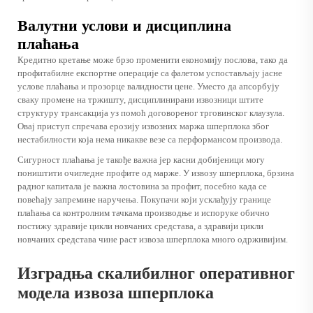
Валутни услови и дисциплина
плаћања
Кредитно кретање може брзо променити економију послова, тако да
профитабилне експортне операције са фалетом успостављају јасне
услове плаћања и прозорце валидности цене. Уместо да апсорбују
сваку промене на тржишту, дисциплинирани извозници штите
структуру трансакција уз помоћ договореног трговинског клаузула.
Овај приступ спречава ерозију извозних маржа шперплока због
нестабилности која нема никакве везе са перформансом производа.
Сигурност плаћања је такође важна јер касни добијеници могу
поништити очигледне профите од марже. У извозу шперплока, брзина
радног капитала је важна лостовина за профит, посебно када се
повећају запремине наручења. Покупачи који усклађују границе
плаћања са контролним тачкама производње и испоруке обично
постижу здравије цикли новчаних средстава, а здравији цикли
новчаних средстава чине раст извоза шперплока много одрживијим.
Изградња скалибилног оперативног
модела извоза шперплока